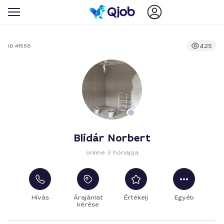
425
ID 41558
Blidár Norbert
online 3 hónapja
Hívás
Árajánlat
Értékelj
Egyéb
kérése