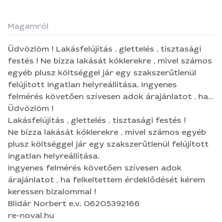
Magamról
Üdvözlöm ! Lakásfelújítás , glettelés , tisztasági
festés ! Ne bízza lakását kóklerekre , mivel számos
egyéb plusz költséggel jár egy szakszerűtlenül
felújított ingatlan helyreállítása. Ingyenes
felmérés követően szívesen adok árajánlatot , ha
felkeltettem érdeklődését kérem keressen
Üdvözlöm !
bizalommal ! Blidár Norbert e.v. 06205392166 re-
Lakásfelújítás , glettelés , tisztasági festés !
noval.hu
Ne bízza lakását kóklerekre , mivel számos egyéb
plusz költséggel jár egy szakszerűtlenül felújított
ingatlan helyreállítása.
Ingyenes felmérés követően szívesen adok
árajánlatot , ha felkeltettem érdeklődését kérem
keressen bizalommal !
Blidár Norbert e.v. 06205392166
re-noval.hu