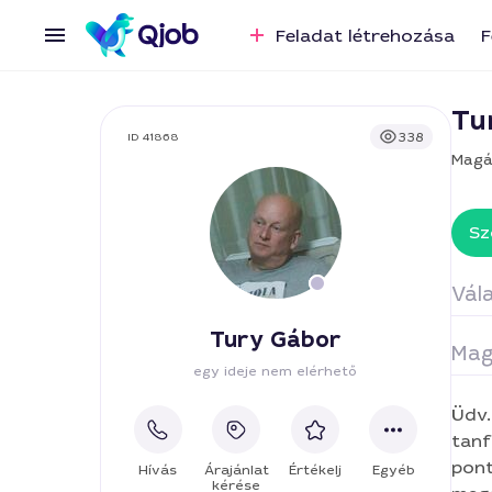
Feladat létrehozása
F
Tu
338
ID 41868
Magá
Sz
Vála
Tury Gábor
Mag
Vi
egy ideje nem elérhető
Üdv.
tanf
pontosa
Hívás
Árajánlat
Értékelj
Egyéb
kérése