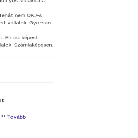
bályos kialakitast
 Tehát nem OKJ-s
st vállalok. Gyorsan
t. Ehhez képest
lalok. Számlaképesen.
st
 **
Tovább