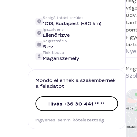
mega
végz
Üdv.
Szolgáltatási terület
tanf
1013,
Budapest (+30 km)
pont
Igazolvány
Ellenőrizve
Figy
Regisztráció
bizt
5 év
Nye
Fiók típusa
Magánszemély
Mag
Szol
Mondd el ennek a szakembernek
a feladatot
Hívás +36 30 441 ** **
Ingyenes, semmi kötelezettség