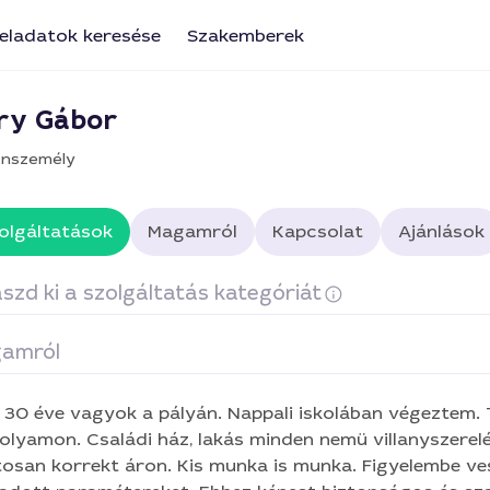
eladatok keresése
Szakemberek
ry Gábor
nszemély
olgáltatások
Magamról
Kapcsolat
Ajánlások
szd ki a szolgáltatás kategóriát
amról
llanyszerelés
 30 éve vagyok a pályán. Nappali iskolában végeztem.
olyamon. Családi ház, lakás minden nemü villanyszerelé
n korrekt áron. Kis munka is munka. Figyelembe veszem az ügyfél által