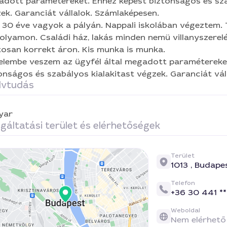
dott paramétereket. Ehhez képest biztonságos és sza
ek. Garanciát vállalok. Számlaképesen.
 30 éve vagyok a pályán. Nappali iskolában végeztem.
olyamon. Családi ház, lakás minden nemü villanyszerelé
osan korrekt áron. Kis munka is munka.
elembe veszem az ügyfél által megadott paramétereke
onságos és szabályos kialakitast végzek. Garanciát vál
lvtudás
yar
gáltatási terület és elérhetőségek
Terület
1013 ,
Budape
Telefon
+36 30 441 **
Weboldal
Nem elérhető