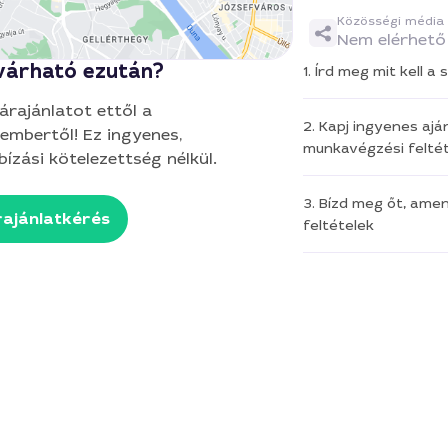
Közösségi média
Nem elérhető
várható ezután?
1. Írd meg mit kell 
 árajánlatot ettől a
2. Kapj ingyenes aján
embertől! Ez ingyenes,
munkavégzési feltét
ízási kötelezettség nélkül.
3. Bízd meg őt, ame
ajánlatkérés
feltételek