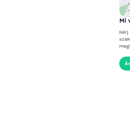
Mi 
Kérj
szak
megb
Ár