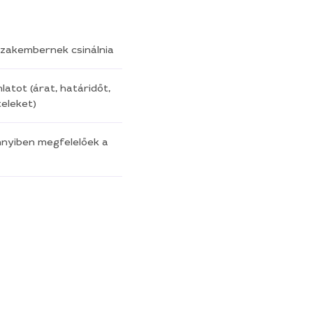
a szakembernek csinálnia
latot (árat, határidőt,
eleket)
nnyiben megfelelőek a