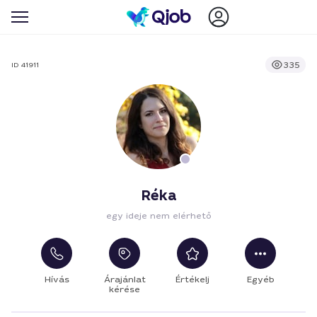
335
ID 41911
Réka
egy ideje nem elérhető
Hívás
Árajánlat
Értékelj
Egyéb
kérése