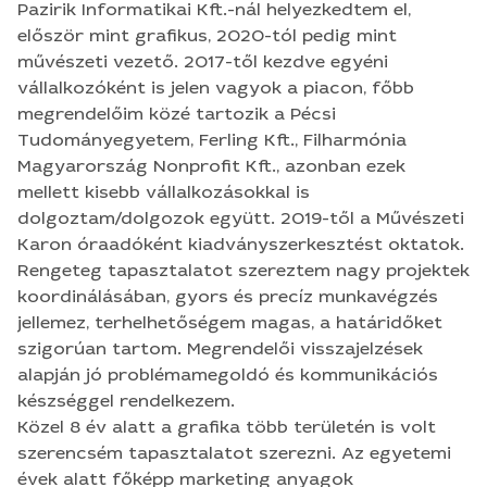
Tudományegyetem, Ferling Kft., Filharmónia
Pazirik Informatikai Kft.-nál helyezkedtem el,
Magyarország Nonprofit Kft., azonban ezek
először mint grafikus, 2020-tól pedig mint
mellett kisebb vállalkozásokkal is
művészeti vezető. 2017-től kezdve egyéni
dolgoztam/dolgozok együtt. 2019-től a Művészeti
vállalkozóként is jelen vagyok a piacon, főbb
Karon óraadóként kiadványszerkesztést oktatok.
megrendelőim közé tartozik a Pécsi
Rengeteg tapasztalatot szereztem nagy projektek
Tudományegyetem, Ferling Kft., Filharmónia
koordinálásában, gyors és precíz munkavégzés
Magyarország Nonprofit Kft., azonban ezek
jellemez, terhelhetőségem magas, a határidőket
mellett kisebb vállalkozásokkal is
szigorúan tartom. Megrendelői visszajelzések
dolgoztam/dolgozok együtt. 2019-től a Művészeti
alapján jó problémamegoldó és kommunikációs
Karon óraadóként kiadványszerkesztést oktatok.
készséggel rendelkezem. Közel 8 év alatt a grafika
Rengeteg tapasztalatot szereztem nagy projektek
több területén is volt szerencsém tapasztalatot
koordinálásában, gyors és precíz munkavégzés
szerezni. Az egyetemi évek alatt főképp marketing
jellemez, terhelhetőségem magas, a határidőket
anyagok tervezésével és kiadványszerkesztéssel
szigorúan tartom. Megrendelői visszajelzések
foglalkoztam. Diploma után mind céges, mind
alapján jó problémamegoldó és kommunikációs
egyéni vállalkozói oldalról az alábbi területeken
készséggel rendelkezem.
dolgoztam: kiállítástervezés, szoftver design
Közel 8 év alatt a grafika több területén is volt
készítése, kiadványszerkesztés, weboldal tervezés
szerencsém tapasztalatot szerezni. Az egyetemi
(mind egyedi fejlesztésű, mind Wordpress alapú
évek alatt főképp marketing anyagok