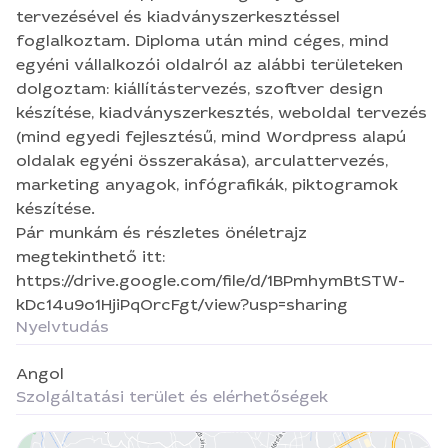
oldalak egyéni összerakása), arculattervezés,
tervezésével és kiadványszerkesztéssel
marketing anyagok, infógrafikák, piktogramok
foglalkoztam. Diploma után mind céges, mind
készítése. Pár munkám és részletes önéletrajz
egyéni vállalkozói oldalról az alábbi területeken
megtekinthető itt:
dolgoztam: kiállítástervezés, szoftver design
https://drive.google.com/file/d/1BPmhymBtSTW-
készítése, kiadványszerkesztés, weboldal tervezés
kDc14u9o1HjiPqOrcFgt/view?usp=sharing
(mind egyedi fejlesztésű, mind Wordpress alapú
oldalak egyéni összerakása), arculattervezés,
marketing anyagok, infógrafikák, piktogramok
készítése.
Pár munkám és részletes önéletrajz
megtekinthető itt:
https://drive.google.com/file/d/1BPmhymBtSTW-
kDc14u9o1HjiPqOrcFgt/view?usp=sharing
Nyelvtudás
Angol
Szolgáltatási terület és elérhetőségek