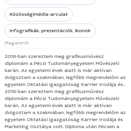
Közösségimédia-arculat
Infografikák, prezentációk, ikonok
Magamról
2018-ban szereztem meg grafikusművész
diplomám a Pécsi Tudományegyetem Művészeti
karán. Az egyetemi évek alatt is már aktívan
dolgoztam a szakmában, legfőbb megrendelőm az
egyetem Oktatási Igazgatóság Karrier Irodája és
Marketing Osztálya volt. Diploma után Pécsen a
2018-ban szereztem meg grafikusművész
Pazirik Informatikai Kft.-nál helyezkedtem el,
diplomám a Pécsi Tudományegyetem Művészeti
először mint grafikus, 2020-tól pedig mint
karán. Az egyetemi évek alatt is már aktívan
művészeti vezető. 2017-től kezdve egyéni
dolgoztam a szakmában, legfőbb megrendelőm az
vállalkozóként is jelen vagyok a piacon, főbb
egyetem Oktatási Igazgatóság Karrier Irodája és
megrendelőim közé tartozik a Pécsi
Marketing Osztálya volt. Diploma után Pécsen a