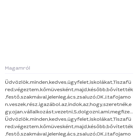
Magamról
Üdvözlök.minden,kedves,ügyfelet,iskolákat,Tiszafü
red,végeztem.kőmüvesként,majd,később,bővítették
,festő,szakmával,jelenleg,ács,zsaluzó,OKJ.tafojamo
n.veszek,rész.igazábol.az,indok,az,hogy,szeretnék,e
gy,ojan.vállalkozást,vezetni,S,dolgozni,ami,megfizet
hető,S,5,fővel.kivitelezhető.s,a
Üdvözlök.minden,kedves,ügyfelet,iskolákat,Tiszafü
legfóntósabb,hogy.elismerést,elégedettek,legyenek
red,végeztem.kőmüvesként,majd,később,bővítették
.minden.megrendelő.
,festő,szakmával,jelenleg,ács,zsaluzó,OKJ.tafojamo