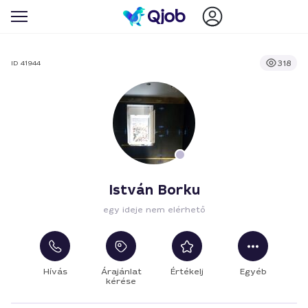
318
ID 41944
István Borku
egy ideje nem elérhető
Hívás
Árajánlat
Értékelj
Egyéb
kérése