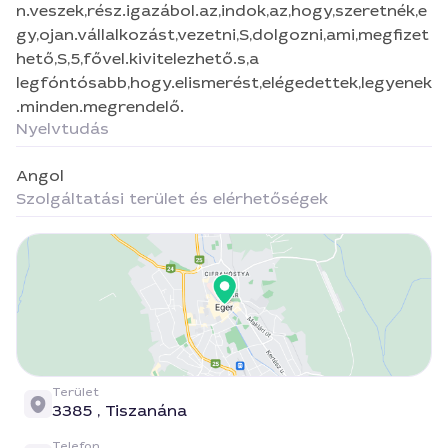
n.veszek,rész.igazábol.az,indok,az,hogy,szeretnék,e
gy,ojan.vállalkozást,vezetni,S,dolgozni,ami,megfizet
hető,S,5,fővel.kivitelezhető.s,a
legfóntósabb,hogy.elismerést,elégedettek,legyenek
.minden.megrendelő.
Nyelvtudás
Angol
Szolgáltatási terület és elérhetőségek
Terület
3385 ,
Tiszanána
Telefon