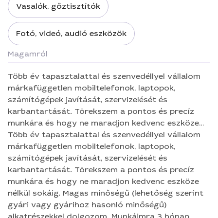
Vasalók, gőztisztítók
Fotó, videó, audió eszközök
Magamról
Több év tapasztalattal és szenvedéllyel vállalom
márkafüggetlen mobiltelefonok, laptopok,
számítógépek javítását, szervizelését és
karbantartását. Törekszem a pontos és precíz
munkára és hogy ne maradjon kedvenc eszköze
nélkül sokáig. Magas minőségű (lehetőség szerint
Több év tapasztalattal és szenvedéllyel vállalom
gyári vagy gyárihoz hasonló minőségű)
márkafüggetlen mobiltelefonok, laptopok,
alkatrészekkel dolgozom. Munkáimra 3 hónap
számítógépek javítását, szervizelését és
garanciát vállalok.
karbantartását. Törekszem a pontos és precíz
munkára és hogy ne maradjon kedvenc eszköze
nélkül sokáig. Magas minőségű (lehetőség szerint
gyári vagy gyárihoz hasonló minőségű)
alkatrészekkel dolgozom. Munkáimra 3 hónap