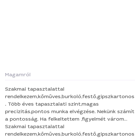
Magamról
Szakmai tapasztalattal
rendelkezem,kőműves,burkoló,festő,gipszkartonos
. Több éves tapasztalati szint,magas
precizitás,pontos munka elvégzése. Nekünk számít
a pontosság. Ha felkeltettem ,figyelmét várom
jelentkezését. tel:06205558225 Email:
Szakmai tapasztalattal
masaa0803@gmail.com
rendelkezem,kőműves,burkoló,festő,gipszkartonos