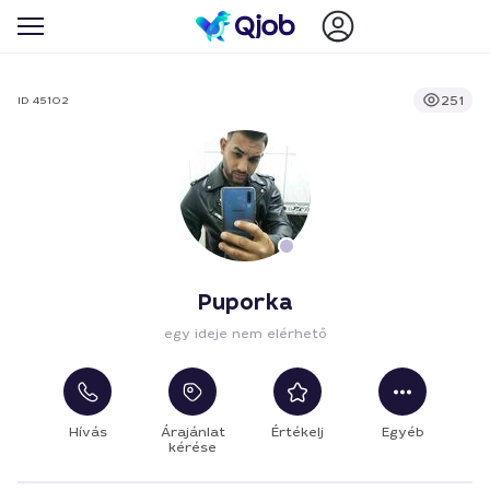
251
ID 45102
Puporka
egy ideje nem elérhető
Hívás
Árajánlat
Értékelj
Egyéb
kérése