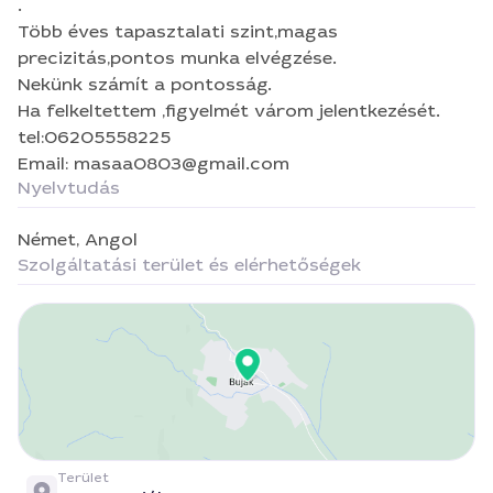
.
Több éves tapasztalati szint,magas
precizitás,pontos munka elvégzése.
Nekünk számít a pontosság.
Ha felkeltettem ,figyelmét várom jelentkezését.
tel:06205558225
Email: masaa0803@gmail.com
Nyelvtudás
Német,
Angol
Szolgáltatási terület és elérhetőségek
Terület