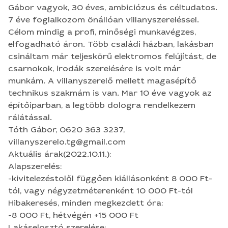
csarnokok, irodák szerelésére is volt már
Gábor vagyok, 30 éves, ambiciózus és céltudatos.
munkám. A villanyszerelő mellett magasépítő
7 éve foglalkozom önállóan villanyszereléssel.
technikus szakmám is van. Mar 10 éve vagyok az
Célom mindig a profi, minőségi munkavégzes,
építőiparban, a legtöbb dologra rendelkezem
elfogadható áron. Több családi házban, lakásban
rálátással. Tóth Gábor, 0620 363 3237,
csináltam már teljeskörű elektromos felújítást, de
villanyszerelo.tg@gmail.com Aktuális
csarnokok, irodák szerelésére is volt már
árak(2022.10.11.): Alapszerelés: -kivitelezéstolől
munkám. A villanyszerelő mellett magasépítő
függően kiállásonként 8 000 Ft-tól, vagy
technikus szakmám is van. Mar 10 éve vagyok az
négyzetméterenként 10 000 Ft-tól Hibakeresés,
építőiparban, a legtöbb dologra rendelkezem
minden megkezdett óra: -8 000 Ft, hétvégén +15
rálátással.
000 Ft Lakáselosztó szerelése: -40 000 Ft 6 db
Tóth Gábor, 0620 363 3237,
kismegszakítóig Fi Relé bekötése: -15 000 Ft-tól
villanyszerelo.tg@gmail.com
Háztartási gépek bekötése: -10 000 Ft-tól
Aktuális árak(2022.10.11.):
Szerelvényezés: -kapcsolók, dugaljak 1 500 Ft/db -
Alapszerelés:
lámpatestek 3 000 Ft-tól Kiszállási díj Budapest
-kivitelezéstolől függően kiállásonként 8 000 Ft-
tól, vagy négyzetméterenként 10 000 Ft-tól
vonzáskörzetében: -10 000 Ft
Hibakeresés, minden megkezdett óra:
-8 000 Ft, hétvégén +15 000 Ft
Lakáselosztó szerelése: