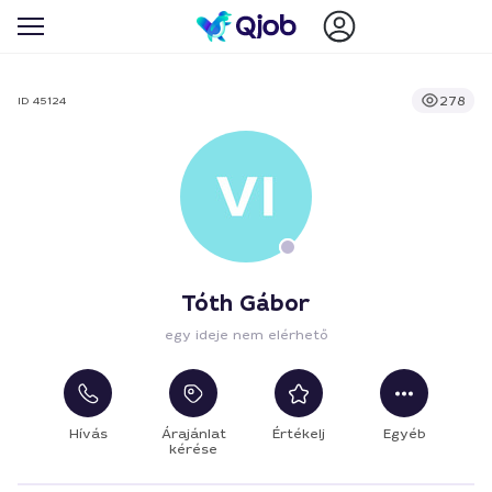
278
ID 45124
Tóth Gábor
egy ideje nem elérhető
Hívás
Árajánlat
Értékelj
Egyéb
kérése