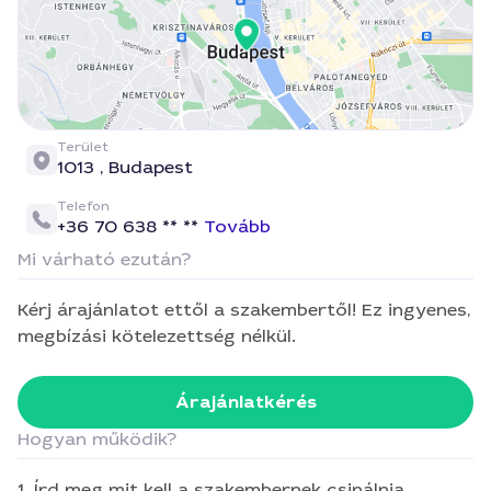
Terület
1013 ,
Budapest
Telefon
+36 70 638 ** **
Tovább
Mi várható ezután?
Kérj árajánlatot ettől a szakembertől! Ez ingyenes,
megbízási kötelezettség nélkül.
Árajánlatkérés
Hogyan működik?
1. Írd meg mit kell a szakembernek csinálnia