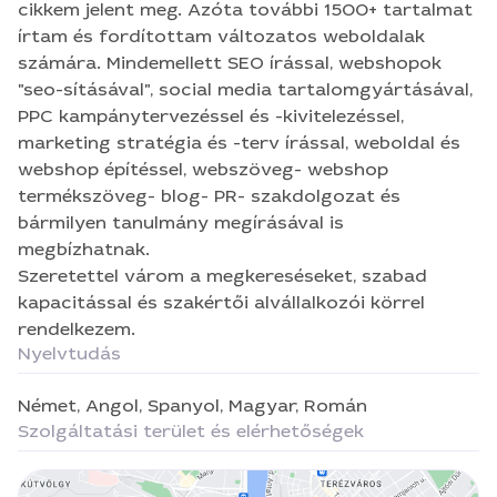
marketing stratégia és -terv írással, weboldal és
cikkem jelent meg. Azóta további 1500+ tartalmat
webshop építéssel, webszöveg- webshop
írtam és fordítottam változatos weboldalak
termékszöveg- blog- PR- szakdolgozat és
számára. Mindemellett SEO írással, webshopok
bármilyen tanulmány megírásával is
"seo-sításával", social media tartalomgyártásával,
megbízhatnak. Szeretettel várom a
PPC kampánytervezéssel és -kivitelezéssel,
megkereséseket, szabad kapacitással és szakértői
marketing stratégia és -terv írással, weboldal és
alvállalkozói körrel rendelkezem.
webshop építéssel, webszöveg- webshop
termékszöveg- blog- PR- szakdolgozat és
bármilyen tanulmány megírásával is
megbízhatnak.
Szeretettel várom a megkereséseket, szabad
kapacitással és szakértői alvállalkozói körrel
rendelkezem.
Nyelvtudás
Német,
Angol,
Spanyol,
Magyar,
Román
Szolgáltatási terület és elérhetőségek