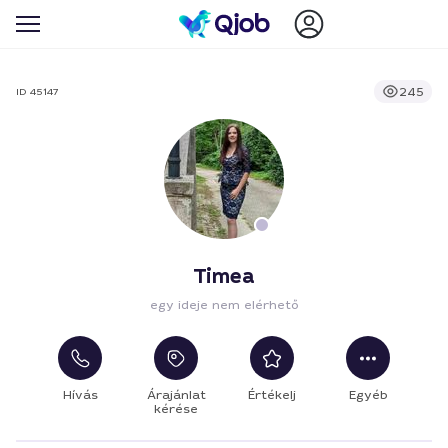
245
ID 45147
Timea
egy ideje nem elérhető
Hívás
Árajánlat
Értékelj
Egyéb
kérése