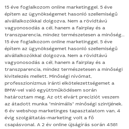
15 éve foglalkozom online marketinggel, 5 éve
építem az ügynökségemet hasonló szellemiségű
alvállalkozókkal dolgozva. Nem a rövidtávú
vagyonosodás a cél, hanem a fairplay és a
transzparencia, mindez természetesen a minőségi
kivitelezés mellett. Minőségi nívómat,
15 éve foglalkozom online marketinggel, 5 éve
professzionizmus iránti elkötelezettségemet a
építem az ügynökségemet hasonló szellemiségű
BMW-vel való együttműködésem során
alvállalkozókkal dolgozva. Nem a rövidtávú
határoztam meg. Az ott elvárt precíziót veszem
vagyonosodás a cél, hanem a fairplay és a
az átadott munka "minimális" minőségi szintjének.
transzparencia, mindez természetesen a minőségi
6 év webshop marketinges tapasztalatom van, 4
kivitelezés mellett. Minőségi nívómat,
évig szolgáltatás-marketing volt a fő
professzionizmus iránti elkötelezettségemet a
csapásvonal. A 2 év online újságírás során 4581
BMW-vel való együttműködésem során
cikkem jelent meg. Azóta további 1500+ tartalmat
határoztam meg. Az ott elvárt precíziót veszem
írtam és fordítottam változatos weboldalak
az átadott munka "minimális" minőségi szintjének.
számára. Mindemellett SEO írással, webshopok
6 év webshop marketinges tapasztalatom van, 4
"seo-sításával", social media tartalomgyártásával,
évig szolgáltatás-marketing volt a fő
PPC kampánytervezéssel és -kivitelezéssel,
csapásvonal. A 2 év online újságírás során 4581