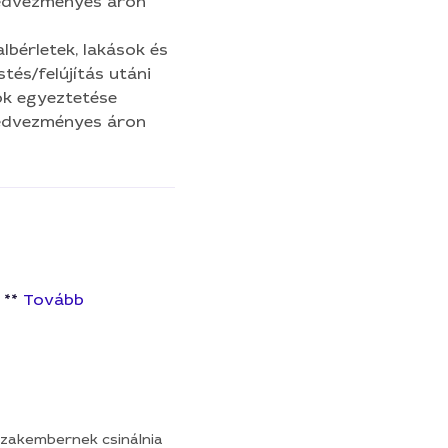
kedvezményes áron
lbérletek, lakások és
tés/felújítás utáni
ok egyeztetése
kedvezményes áron
 **
Tovább
a szakembernek csinálnia