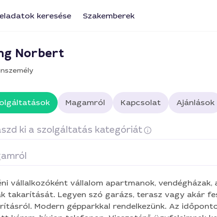
eladatok keresése
Szakemberek
ng Norbert
nszemély
olgáltatások
Magamról
Kapcsolat
Ajánlások
szd ki a szolgáltatás kategóriát
amról
karítás
Üzlethelységek takarítása
ni vállalkozóként vállalom apartmanok, vendégházak, a
k takarítását. Legyen szó garázs, terasz vagy akár fes
rításról. Modern gépparkkal rendelkezünk. Az időpont