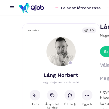
Feladat létrehozása
F
Lá
190
ID 45172
Magá
Sz
Vála
Láng Norbert
Mag
Ta
egy ideje nem elérhető
Egyé
háza
taka
Hívás
Árajánlat
Értékelj
Egyéb
kérése