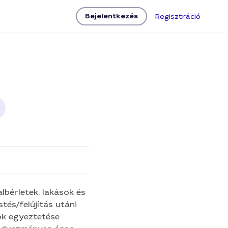
Bejelentkezés
Regisztráció
lbérletek, lakások és
tés/felújítás utáni
ok egyeztetése