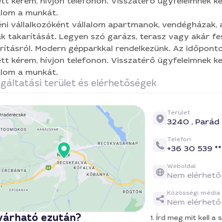
tt kérem, hívjon telefonon. Visszatérő ügyfeleimnek 
alom a munkát.
ni vállalkozóként vállalom apartmanok, vendégházak, a
k takarítását. Legyen szó garázs, terasz vagy akár fes
rításról. Modern gépparkkal rendelkezünk. Az időpont
tt kérem, hívjon telefonon. Visszatérő ügyfeleimnek 
alom a munkát.
gáltatási terület és elérhetőségek
Terület
3240 ,
Parád
Telefon
+36 30 539 **
Weboldal
Nem elérhető
Közösségi média
Nem elérhető
várható ezután?
1. Írd meg mit kell 