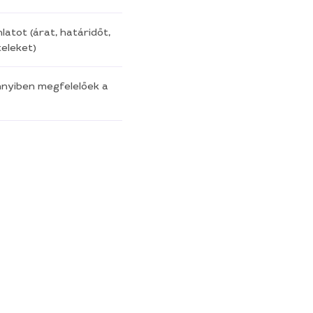
latot (árat, határidőt,
eleket)
nnyiben megfelelőek a