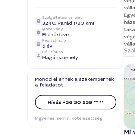
vége
váll
Egyé
Szolgáltatási terület
háza
3240,
Parád (+30 km)
taka
Igazolvány
Ellenőrizve
vége
Regisztráció
váll
5 év
Szol
Fiók típusa
Magánszemély
Mondd el ennek a szakembernek
a feladatot
Hívás +36 30 539 ** **
Ingyenes, semmi kötelezettség
Mi 