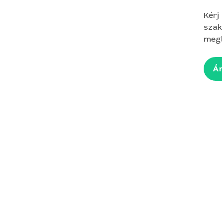
Kérj
szak
megb
Ár