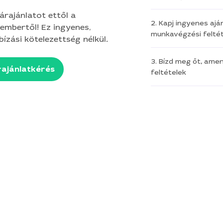
 árajánlatot ettől a
2. Kapj ingyenes aján
embertől! Ez ingyenes,
munkavégzési feltét
ízási kötelezettség nélkül.
3. Bízd meg őt, ame
ajánlatkérés
feltételek