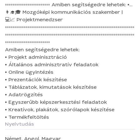
▫▫▫▫▫▫▫▫▫▫▫▫▫▫▫▫▫▫▫▫▫▫▫▫ Amiben segítségedre lehetek: ▪
Projekt adminisztráció ▪ Általános adminisztratív
👩‍🎓🎓 Mozgóképi kommunikációs szakember |
feladatok ▪ Online ügyintézés ▪ Prezentációk
💻📈 Projektmenedzser
készítése ▪ Táblázatok, kimutatások készítése ▪
▫▫▫▫▫▫▫▫▫▫▫▫▫▫▫▫▫▫▫▫▫▫▫▫▫▫▫▫▫▫▫▫▫▫▫▫▫▫▫▫▫▫▫▫▫▫▫▫▫▫▫▫▫▫▫▫▫▫▫▫▫▫▫▫▫▫▫▫▫
Adatrögzítés ▪ Egyszerűbb képszerkesztési
▫▫▫▫▫▫▫▫▫▫▫▫▫▫▫▫▫▫▫▫▫▫▫▫▫▫▫▫▫▫▫▫▫▫▫▫▫▫▫▫▫▫▫▫▫▫▫▫▫▫▫▫▫▫▫▫▫▫▫▫▫▫▫▫▫▫▫▫▫
feladatok ▪ Kreatívok, plakátok, szórólapok
▫▫▫▫▫▫▫▫▫▫▫▫▫▫▫▫▫▫▫▫▫▫▫▫
Amiben segítségedre lehetek:
készítése ▪ Termékfeltöltés
▪ Projekt adminisztráció
▪ Általános adminisztratív feladatok
▪ Online ügyintézés
▪ Prezentációk készítése
▪ Táblázatok, kimutatások készítése
▪ Adatrögzítés
▪ Egyszerűbb képszerkesztési feladatok
▪ Kreatívok, plakátok, szórólapok készítése
▪ Termékfeltöltés
Nyelvtudás
Német,
Angol,
Magyar