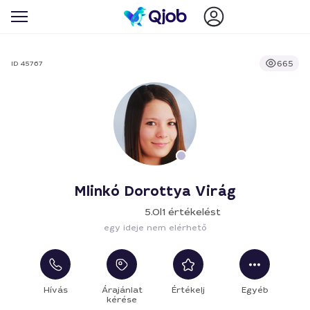
665
ID 45767
Mlinkó Dorottya Virág
5.0
|
1 értékelést
egy ideje nem elérhető
Hívás
Árajánlat
Értékelj
Egyéb
kérése