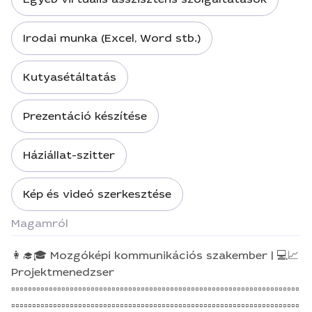
Irodai munka (Excel, Word stb.)
Kutyasétáltatás
Prezentáció készítése
Háziállat-szitter
Kép és videó szerkesztése
Magamról
👩‍🎓🎓 Mozgóképi kommunikációs szakember | 💻📈
Projektmenedzser
▫▫▫▫▫▫▫▫▫▫▫▫▫▫▫▫▫▫▫▫▫▫▫▫▫▫▫▫▫▫▫▫▫▫▫▫▫▫▫▫▫▫▫▫▫▫▫▫▫▫▫▫▫▫▫▫▫▫▫▫▫▫▫▫▫▫▫▫▫
▫▫▫▫▫▫▫▫▫▫▫▫▫▫▫▫▫▫▫▫▫▫▫▫▫▫▫▫▫▫▫▫▫▫▫▫▫▫▫▫▫▫▫▫▫▫▫▫▫▫▫▫▫▫▫▫▫▫▫▫▫▫▫▫▫▫▫▫▫