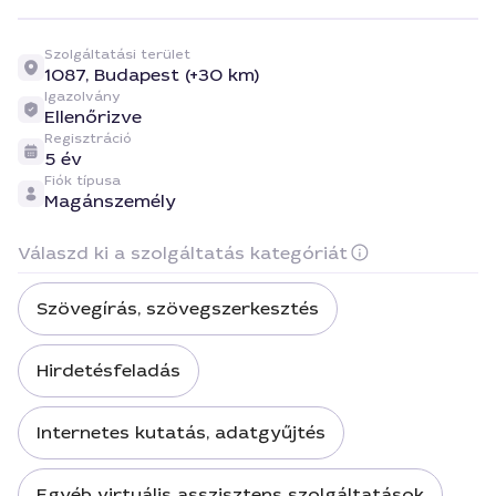
Szolgáltatási terület
1087,
Budapest (+30 km)
Igazolvány
Ellenőrizve
Regisztráció
5 év
Fiók típusa
Magánszemély
Válaszd ki a szolgáltatás kategóriát
Szövegírás, szövegszerkesztés
Hirdetésfeladás
Internetes kutatás, adatgyűjtés
Egyéb virtuális asszisztens szolgáltatások