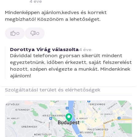
4 éve
Mindenképpen ajánlom,kedves és korrekt
megbízható! Köszönöm a lehetőséget.
0
0
Dorottya Virág válaszolta
4 éve
Dáviddal telefonon gyorsan sikerült mindent
egyeztetnünk, időben érkezett, saját felszerelést
hozott, szépen elvégezte a munkát. Mindenkinek
ajánlom!
Szolgáltatási terület és elérhetőségek