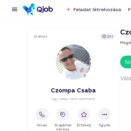
Feladat létrehozása
F
Cz
251
ID 46182
Magá
Sz
Vála
Czompa Csaba
Vi
egy ideje nem elérhető
Hívás
Árajánlat
Értékelj
Egyéb
kérése