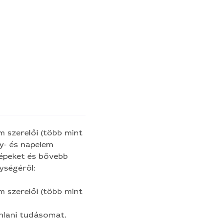
m szerelői (több mint
képeket és bővebb
ységéről:
m szerelői (több mint
ánlani tudásomat.