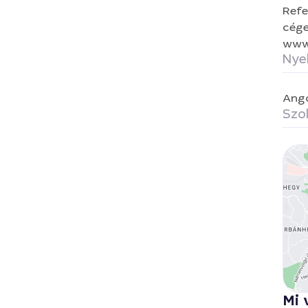
Refe
cége
www
Nye
Ang
Szol
Mi 