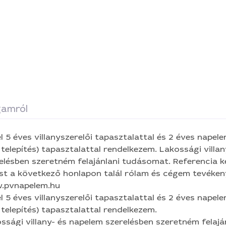
amról
l 5 éves villanyszerelői tapasztalattal és 2 éves napele
epítés) tapasztalattal rendelkezem. Lakossági villany- és napelem
elésben szeretném felajánlani tudásomat. Referencia 
ást a következő honlapon talál rólam és cégem tevéken
.pvnapelem.hu
l 5 éves villanyszerelői tapasztalattal és 2 éves napele
telepítés) tapasztalattal rendelkezem.
ssági villany- és napelem szerelésben szeretném felaj