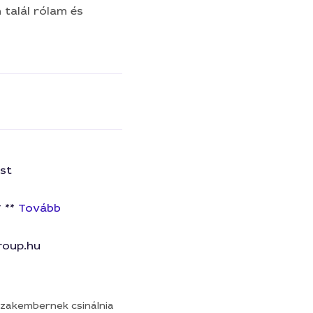
 talál rólam és
st
* **
Tovább
roup.hu
a szakembernek csinálnia