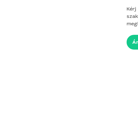
Kérj
szak
megb
Ár