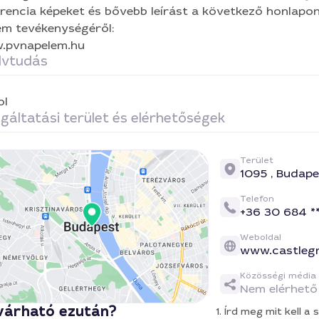
rencia képeket és bővebb leírást a következő honlapon
m tevékenységéről:
.pvnapelem.hu
lvtudás
ol
gáltatási terület és elérhetőségek
Terület
1095 ,
Budape
Telefon
+36 30 684 *
Weboldal
www.castleg
Közösségi média
Nem elérhető
várható ezután?
1. Írd meg mit kell 