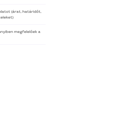
latot (árat, határidőt,
eleket)
nnyiben megfelelőek a