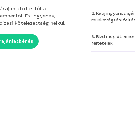
 árajánlatot ettől a
2. Kapj ingyenes aján
embertől! Ez ingyenes,
munkavégzési feltét
ízási kötelezettség nélkül.
3. Bízd meg őt, ame
ajánlatkérés
feltételek