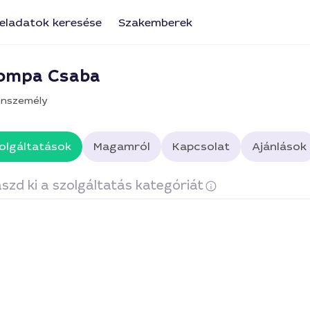
eladatok keresése
Szakemberek
ompa Csaba
nszemély
olgáltatások
Magamról
Kapcsolat
Ajánlások
szd ki a szolgáltatás kategóriát
llanyszerelés
Napelem telepítés, karbantartás
Internet