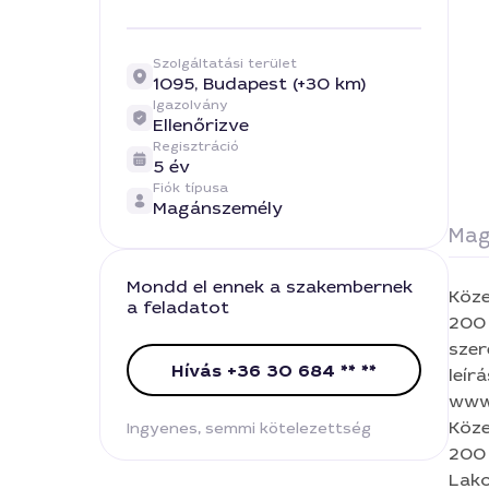
Szolgáltatási terület
1095,
Budapest (+30 km)
Igazolvány
Ellenőrizve
Regisztráció
5 év
Fiók típusa
Magánszemély
Mag
Mondd el ennek a szakembernek
Köze
a feladatot
200 tel
szer
Hívás +36 30 684 ** **
leír
www
Köze
Ingyenes, semmi kötelezettség
200 
Lako