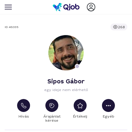
268
ID 48335
Sipos Gábor
egy ideje nem elérhető
Hívás
Árajánlat
Értékelj
Egyéb
kérése