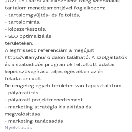
és a szabadidős programok feltöltött adatai,
2021 júniusától vállalkozóként főleg weboldalak
képei, szövegírása teljes egészében az én
tartalom menedzsmentjével foglalkozom:
feladatom volt. De rengeteg egyéb területen van
- tartalomgyűjtés- és feltöltés,
tapasztalatom: - pályázatírás - pályázati
- tartalomírás,
projektmenedzsment - marketing stratégia
- képszerkesztés,
kialakítása és megvalósítása - marketing
- SEO optimalizálás
tanácsadás
területeken.
A legfrissebb referenciám a megújult
https://villany.hu/ oldalon található. A szolgáltatók
és a szabadidős programok feltöltött adatai,
képei, szövegírása teljes egészében az én
feladatom volt.
De rengeteg egyéb területen van tapasztalatom:
- pályázatírás
- pályázati projektmenedzsment
- marketing stratégia kialakítása és
megvalósítása
- marketing tanácsadás
Nyelvtudás