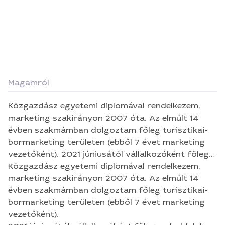
Magamról
Közgazdász egyetemi diplomával rendelkezem,
marketing szakirányon 2007 óta. Az elmúlt 14
évben szakmámban dolgoztam főleg turisztikai-
bormarketing területen (ebből 7 évet marketing
vezetőként). 2021 júniusától vállalkozóként főleg
weboldalak tartalom menedzsmentjével
Közgazdász egyetemi diplomával rendelkezem,
foglalkozom: - tartalomgyűjtés- és feltöltés, -
marketing szakirányon 2007 óta. Az elmúlt 14
tartalomírás, - képszerkesztés, - SEO optimalizálás
évben szakmámban dolgoztam főleg turisztikai-
területeken. A legfrissebb referenciám a megújult
bormarketing területen (ebből 7 évet marketing
https://villany.hu/ oldalon található. A szolgáltatók
vezetőként).