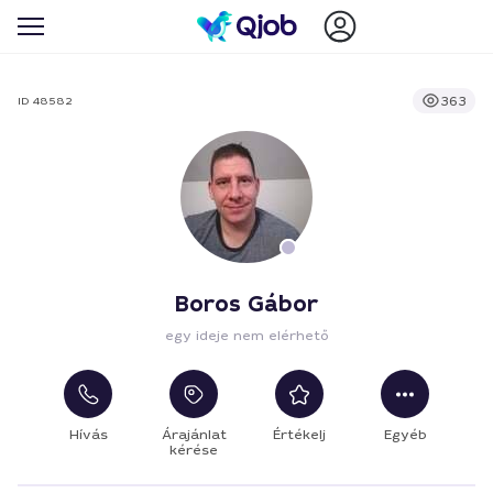
363
ID 48582
Boros Gábor
egy ideje nem elérhető
Hívás
Árajánlat
Értékelj
Egyéb
kérése