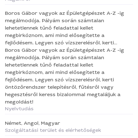
Boros Gábor vagyok az Épületgépészet A-Z -ig
megálmodója. Pályám során számtalan
lehetetlennek tűnő feladattal kellet
megbirkóznom, ami mind elősegítette a
fejlődésem. Legyen szó vízszerelésről, kerti
öntözőrendszer telepítésről, fűtésről vagy
Boros Gábor vagyok az Épületgépészet A-Z -ig
hegesztésről keress bizalommal megtaláljuk a
megálmodója. Pályám során számtalan
megoldást!
lehetetlennek tűnő feladattal kellet
megbirkóznom, ami mind elősegítette a
fejlődésem. Legyen szó vízszerelésről, kerti
öntözőrendszer telepítésről, fűtésről vagy
hegesztésről keress bizalommal megtaláljuk a
megoldást!
Nyelvtudás
Német,
Angol,
Magyar
Szolgáltatási terület és elérhetőségek