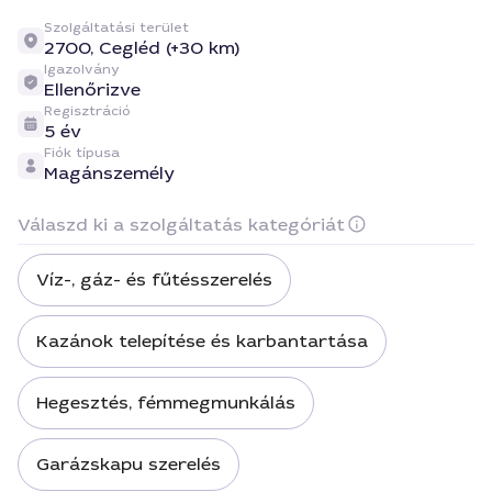
Szolgáltatási terület
2700,
Cegléd (+30 km)
Igazolvány
Ellenőrizve
Regisztráció
5 év
Fiók típusa
Magánszemély
Válaszd ki a szolgáltatás kategóriát
Víz-, gáz- és fűtésszerelés
Kazánok telepítése és karbantartása
Hegesztés, fémmegmunkálás
Garázskapu szerelés