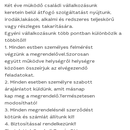
felmérést végzünk a megrendelővel.Szorosan
Két éve müködő családi vállalkozásunk
együtt működve helységről helységre közösen
keretein belül átfogó szolgáltatást nyújtunk,
összeírjuk az elvégezendő feladatokat. 2. Minden
irodák,lakások, alkalmi és redszeres teljeskörű
esetben személyre szabott árajánlatot küldünk,
vagy részleges takarítására.
amit másnap kap meg a
Egyéni vállalkozásunk több pontban különbözik a
megrendelő.Természetesen modosítható! 3.
többitől!!
Minden megrendelésnél szerződést kötünk és
1. Minden estben személyes felmérést
számlát állítunk ki!! 4. Biztosítással rendelkezünk!!
végzünk a megrendelővel.Szorosan
Tisztelettel: Szarkali Tamás E.V Higiéniai project
együtt működve helységről helységre
manager
közösen összeírjuk az elvégezendő
feladatokat.
2. Minden esetben személyre szabott
árajánlatot küldünk, amit másnap
kap meg a megrendelő.Természetesen
modosítható!
3. Minden megrendelésnél szerződést
kötünk és számlát állítunk ki!!
4. Biztosítással rendelkezünk!!