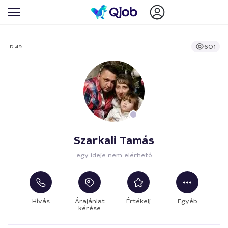
601
ID 49
Szarkali Tamás
egy ideje nem elérhető
Hívás
Árajánlat
Értékelj
Egyéb
kérése