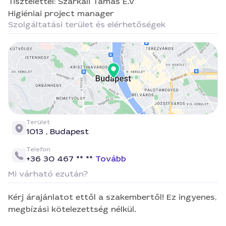
Tisztelettel: Szarkali Tamás E.V
Higiéniai project manager
Szolgáltatási terület és elérhetőségek
Terület
1013 ,
Budapest
Telefon
+36 30 467 ** **
Tovább
Mi várható ezután?
Kérj árajánlatot ettől a szakembertől! Ez ingyenes,
megbízási kötelezettség nélkül.