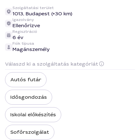
Szolgáltatási terület
1013,
Budapest (+30 km)
Igazolvány
Ellenőrizve
Regisztráció
6 év
Fiók típusa
Magánszemély
Válaszd ki a szolgáltatás kategóriát
Autós futár
Idősgondozás
Iskolai előkészítés
Sofőrszolgálat