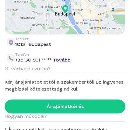
Terület
1013 ,
Budapest
Telefon
+36 30 931 ** **
Tovább
Mi várható ezután?
Kérj árajánlatot ettől a szakembertől! Ez ingyenes,
megbízási kötelezettség nélkül.
Árajánlatkérés
Hogyan működik?
1. Írd meg mit kell a szakembernek csinálnia