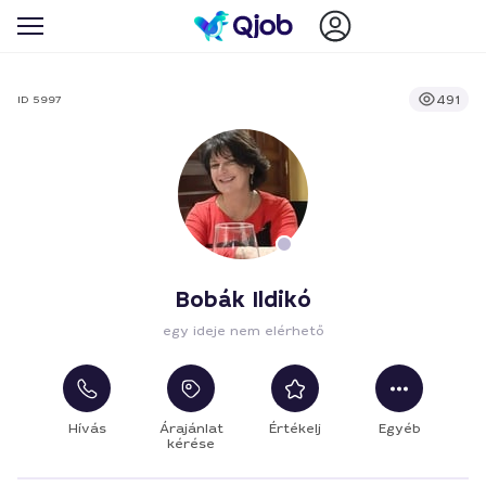
491
ID 5997
Bobák Ildikó
egy ideje nem elérhető
Hívás
Árajánlat
Értékelj
Egyéb
kérése