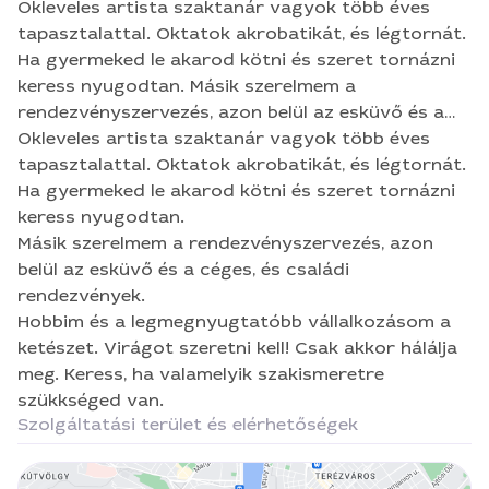
Okleveles artista szaktanár vagyok több éves
tapasztalattal. Oktatok akrobatikát, és légtornát.
Ha gyermeked le akarod kötni és szeret tornázni
keress nyugodtan. Másik szerelmem a
rendezvényszervezés, azon belül az esküvő és a
céges, és családi rendezvények. Hobbim és a
Okleveles artista szaktanár vagyok több éves
legmegnyugtatóbb vállalkozásom a ketészet.
tapasztalattal. Oktatok akrobatikát, és légtornát.
Virágot szeretni kell! Csak akkor hálálja meg.
Ha gyermeked le akarod kötni és szeret tornázni
Keress, ha valamelyik szakismeretre szükkséged
keress nyugodtan.
van.
Másik szerelmem a rendezvényszervezés, azon
belül az esküvő és a céges, és családi
rendezvények.
Hobbim és a legmegnyugtatóbb vállalkozásom a
ketészet. Virágot szeretni kell! Csak akkor hálálja
meg. Keress, ha valamelyik szakismeretre
szükkséged van.
Szolgáltatási terület és elérhetőségek