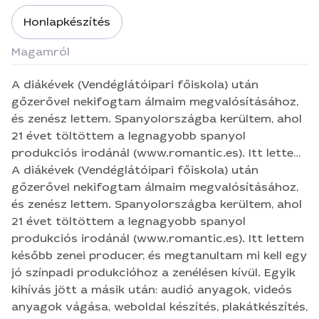
Honlapkészítés
Magamról
A diákévek (Vendéglátóipari főiskola) után
gőzerővel nekifogtam álmaim megvalósításához,
és zenész lettem. Spanyolországba kerültem, ahol
21 évet töltöttem a legnagyobb spanyol
produkciós irodánál (www.romantic.es). Itt lettem
később zenei producer, és megtanultam mi kell egy
A diákévek (Vendéglátóipari főiskola) után
jó színpadi produkcióhoz a zenélésen kívül. Egyik
gőzerővel nekifogtam álmaim megvalósításához,
kihívás jött a másik után: audió anyagok, videós
és zenész lettem. Spanyolországba kerültem, ahol
anyagok vágása, weboldal készítés, plakátkészítés,
21 évet töltöttem a legnagyobb spanyol
prezentációk készítése, jelmez, és díszlettervezés,
produkciós irodánál (www.romantic.es). Itt lettem
hang-, és fénytechnikai rendszerek kezelése,
később zenei producer, és megtanultam mi kell egy
stúdiómunkák, klipkészítés, fotózás. Ezeket a
jó színpadi produkcióhoz a zenélésen kívül. Egyik
kreativitást igénylő, színpadon kívüli munkákat
kihívás jött a másik után: audió anyagok, videós
legalább annyira szerettem, mint a színpadon állni.
anyagok vágása, weboldal készítés, plakátkészítés,