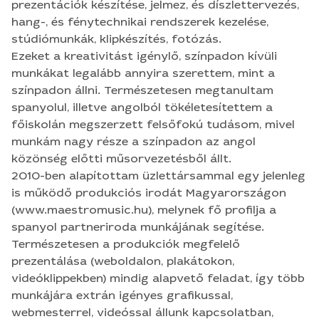
Természetesen megtanultam spanyolul, illetve
prezentációk készítése, jelmez, és díszlettervezés,
angolból tökéletesítettem a főiskolán
hang-, és fénytechnikai rendszerek kezelése,
megszerzett felsőfokú tudásom, mivel munkám
stúdiómunkák, klipkészítés, fotózás.
nagy része a színpadon az angol közönség előtti
Ezeket a kreativitást igénylő, színpadon kívüli
műsorvezetésből állt. 2010-ben alapítottam
munkákat legalább annyira szerettem, mint a
üzlettársammal egy jelenleg is működő
színpadon állni. Természetesen megtanultam
produkciós irodát Magyarországon
spanyolul, illetve angolból tökéletesítettem a
(www.maestromusic.hu), melynek fő profilja a
főiskolán megszerzett felsőfokú tudásom, mivel
spanyol partneriroda munkájának segítése.
munkám nagy része a színpadon az angol
Természetesen a produkciók megfelelő
közönség előtti műsorvezetésből állt.
prezentálása (weboldalon, plakátokon,
2010-ben alapítottam üzlettársammal egy jelenleg
videóklippekben) mindig alapvető feladat, így több
is működő produkciós irodát Magyarországon
munkájára extrán igényes grafikussal,
(www.maestromusic.hu), melynek fő profilja a
webmesterrel, videóssal állunk kapcsolatban,
spanyol partneriroda munkájának segítése.
akiket évek alatt választottunk ki. Ez a csapat az
Természetesen a produkciók megfelelő
Ön rendelkezésére is áll.
prezentálása (weboldalon, plakátokon,
videóklippekben) mindig alapvető feladat, így több
munkájára extrán igényes grafikussal,
webmesterrel, videóssal állunk kapcsolatban,