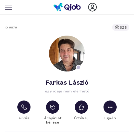
628
ID 6579
Farkas László
egy ideje nem elérhető
Hívás
Árajánlat
Értékelj
Egyéb
kérése