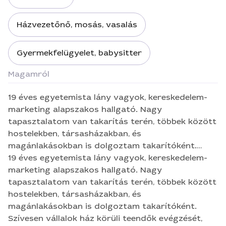
Házvezetőnő, mosás, vasalás
Gyermekfelügyelet, babysitter
Magamról
19 éves egyetemista lány vagyok, kereskedelem-
marketing alapszakos hallgató. Nagy
tapasztalatom van takarítás terén, többek között
hostelekben, társasházakban, és
magánlakásokban is dolgoztam takarítóként.
Szívesen vállalok ház körüli teendők evégzését,
19 éves egyetemista lány vagyok, kereskedelem-
(főzés, mosás, takarítás, kisebb kerti munkák)
marketing alapszakos hallgató. Nagy
illetve gyerekvigyázást is. Ezenkívül vállalok
tapasztalatom van takarítás terén, többek között
socialmédia marketing tevékenységeket is, kisebb
hostelekben, társasházakban, és
grafikai munkákat, ezenkívül nagy tapasztalattal
magánlakásokban is dolgoztam takarítóként.
rendelkezem Photoshop és Illustrator terén.
Szívesen vállalok ház körüli teendők evégzését,