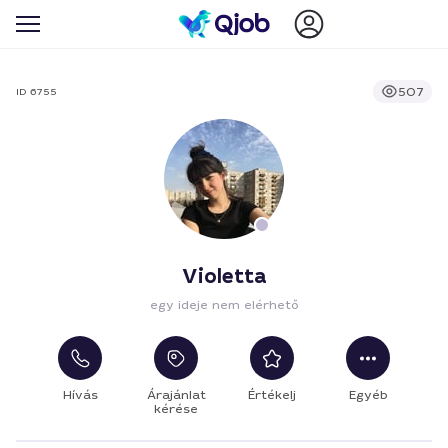
507
ID 6755
Violetta
egy ideje nem elérhető
Hívás
Árajánlat
Értékelj
Egyéb
kérése