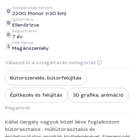
Szolgáltatási terület
2200,
Monor (+30 km)
Igazolvány
Ellenőrizve
Regisztráció
7 év
Fiók típusa
Magánszemély
Válaszd ki a szolgáltatás kategóriát
Bútorszerelés, bútorfelújítás
Építkezés és felújítás
3D grafika, animáció
Magamról
Kállai Gergely vagyok közel 9éve foglalkozom
bútorasztalos , műbútorasztalos és
épületasztalos munkák kivitelezésével. Szerencsés