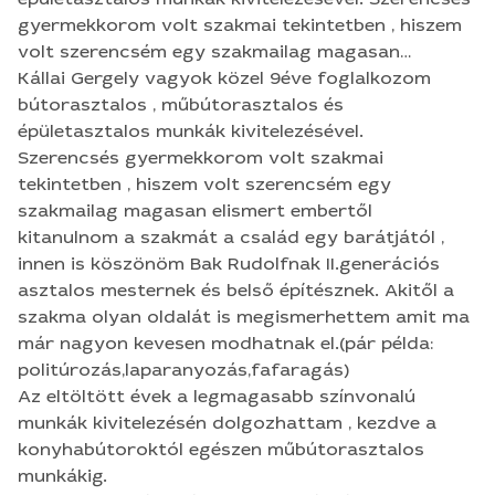
gyermekkorom volt szakmai tekintetben , hiszem
volt szerencsém egy szakmailag magasan
elismert embertől kitanulnom a szakmát a család
Kállai Gergely vagyok közel 9éve foglalkozom
egy barátjától , innen is köszönöm Bak Rudolfnak
bútorasztalos , műbútorasztalos és
II.generációs asztalos mesternek és belső
épületasztalos munkák kivitelezésével.
építésznek. Akitől a szakma olyan oldalát is
Szerencsés gyermekkorom volt szakmai
megismerhettem amit ma már nagyon kevesen
tekintetben , hiszem volt szerencsém egy
modhatnak el.(pár példa:
szakmailag magasan elismert embertől
politúrozás,laparanyozás,fafaragás) Az eltöltött
kitanulnom a szakmát a család egy barátjától ,
évek a legmagasabb színvonalú munkák
innen is köszönöm Bak Rudolfnak II.generációs
kivitelezésén dolgozhattam , kezdve a
asztalos mesternek és belső építésznek. Akitől a
konyhabútoroktól egészen műbútorasztalos
szakma olyan oldalát is megismerhettem amit ma
munkákig. A 4-eltöltött év után nem volt kérdés
már nagyon kevesen modhatnak el.(pár példa:
hogy megszerzett szakmai tapasztalatomat a
politúrozás,laparanyozás,fafaragás)
családi vállalkozásunkban kamatozatom (szintén
Az eltöltött évek a legmagasabb színvonalú
asztalos vállakozás) . Az eldöltött idő alatt
munkák kivitelezésén dolgozhattam , kezdve a
rengeteg munkát kiviteleztünk , közben képeztem
konyhabútoroktól egészen műbútorasztalos
magam és kitanultam 3D látványterv készítést is .
munkákig.