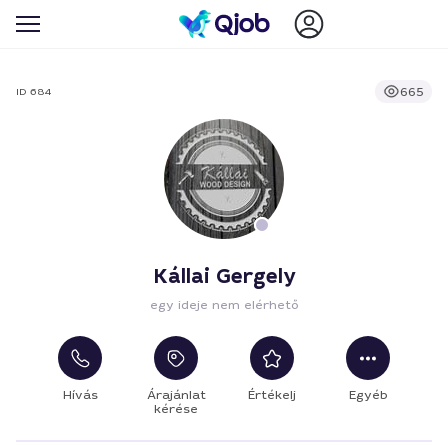
665
ID 684
Kállai Gergely
egy ideje nem elérhető
Hívás
Árajánlat
Értékelj
Egyéb
kérése