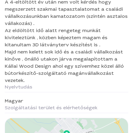
Majd nem kelett sok idő és a családi vállalkozást
A 4-eltöltött év után nem volt kérdés hogy
kinőve , önálló utakon járva megalapítottam a
megszerzett szakmai tapasztalatomat a családi
Kállai Wood Design ahol egy szívemhez közel álló
vállalkozásunkban kamatozatom (szintén asztalos
bútorkészítő-szolgáltató magánvállalkozást
vállakozás) .
vezetek.
Az eldöltött idő alatt rengeteg munkát
kiviteleztünk , közben képeztem magam és
kitanultam 3D látványterv készítést is .
Majd nem kelett sok idő és a családi vállalkozást
kinőve , önálló utakon járva megalapítottam a
Kállai Wood Design ahol egy szívemhez közel álló
bútorkészítő-szolgáltató magánvállalkozást
vezetek.
Nyelvtudás
Magyar
Szolgáltatási terület és elérhetőségek