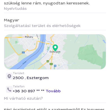
szükség lenne rám, nyugodtan keressenek.
Nyelvtudás
Magyar
Szolgáltatási terület és elérhetőségek
Terület
2500 ,
Esztergom
Telefon
+36 30 897 ** **
Tovább
Mi várható ezután?
Kérj árajánlatot ettől a szakembertől! Ez ingyenes,