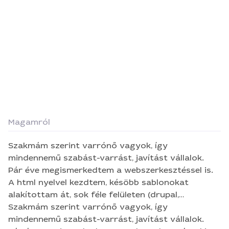
Magamról
Szakmám szerint varrónő vagyok, így
mindennemű szabást-varrást, javítást vállalok.
Pár éve megismerkedtem a webszerkesztéssel is.
A html nyelvel kezdtem, késöbb sablonokat
alakítottam át, sok féle felületen (drupal,
joomla,..stb.) dolgozgattam, kevésbé ismertekkel
Szakmám szerint varrónő vagyok, így
is, Idővel leginkább a Wordpress motorja tetszett
mindennemű szabást-varrást, javítást vállalok.