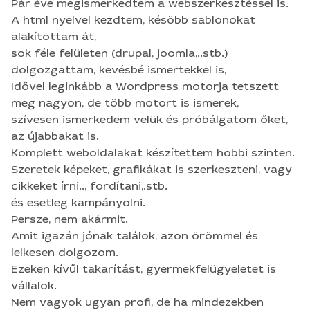
meg nagyon, de több motort is ismerek, szívesen
Pár éve megismerkedtem a webszerkesztéssel is.
ismerkedem velük és próbálgatom őket, az
A html nyelvel kezdtem, késöbb sablonokat
újabbakat is. Komplett weboldalakat készítettem
alakítottam át,
hobbi szinten. Szeretek képeket, grafikákat is
sok féle felületen (drupal, joomla,..stb.)
szerkeszteni, vagy cikkeket írni.., fordítani,.stb. és
dolgozgattam, kevésbé ismertekkel is,
esetleg kampányolni. Persze, nem akármit. Amit
Idővel leginkább a Wordpress motorja tetszett
igazán jónak találok, azon örömmel és lelkesen
meg nagyon, de több motort is ismerek,
dolgozom. Ezeken kívűl takarítást,
szívesen ismerkedem velük és próbálgatom őket,
gyermekfelügyeletet is vállalok. Nem vagyok
az újabbakat is.
ugyan profi, de ha mindezekben szükség lenne
Komplett weboldalakat készítettem hobbi szinten.
rám, nyugodtan keressenek.
Szeretek képeket, grafikákat is szerkeszteni, vagy
cikkeket írni.., fordítani,.stb.
és esetleg kampányolni.
Persze, nem akármit.
Amit igazán jónak találok, azon örömmel és
lelkesen dolgozom.
Ezeken kívűl takarítást, gyermekfelügyeletet is
vállalok.
Nem vagyok ugyan profi, de ha mindezekben