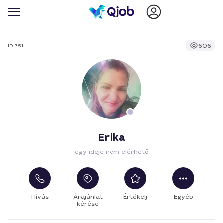
606
ID 751
Erika
egy ideje nem elérhető
Hívás
Árajánlat
Értékelj
Egyéb
kérése