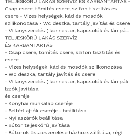
TELJESKÖRŰ LAKÁS SZERVÍZ ÉS KARBANTARTÁS -
Csap csere, tömítés csere, szifon tisztitás és
csere - Vizes helységek, kád és mosdók
szilikonozása - Wc deszka, tartály javítás és csere
- Villanyszerelés ( konnektor, kapcsolók és lámpák
izzók javítása és cseréje - Konyhai munkalap
TELJESKÖRŰ LAKÁS SZERVÍZ
cseréje - Beltéri ajtók cseréje - beállítása -
ÉS KARBANTARTÁS
Nyílaszárók beállítása - Bútor teljeskörű javítása -
- Csap csere, tömítés csere, szifon tisztitás és
Bútorok összeszerelése házhozszállítása, régi
csere
elszállítása, hulladék szállítása, - Festés, mázolás, -
- Vizes helységek, kád és mosdók szilikonozása
Parketta csiszolas, új lerakás - Háztartási gépek
- Wc deszka, tartály javítás és csere
vásárlása ,házhozszállítása és bekötése régi gép
- Villanyszerelés ( konnektor, kapcsolók és lámpák
elszállítása.(hűtő, mosogatógép, mosogép, tv) -
izzók javítása
Zárcsere, postaláda zárcser
és cseréje
- Konyhai munkalap cseréje
- Beltéri ajtók cseréje - beállítása
- Nyílaszárók beállítása
- Bútor teljeskörű javítása
- Bútorok összeszerelése házhozszállítása, régi