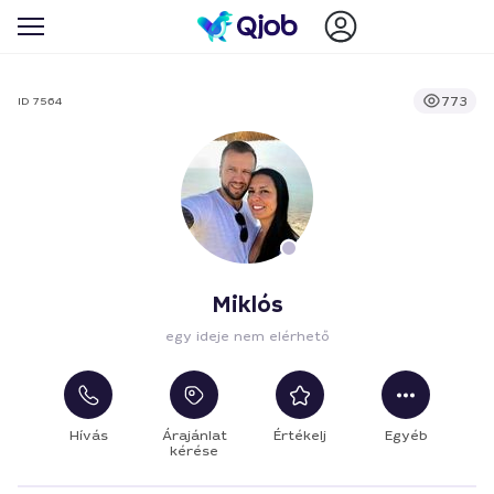
773
ID 7564
Miklós
egy ideje nem elérhető
Hívás
Árajánlat
Értékelj
Egyéb
kérése