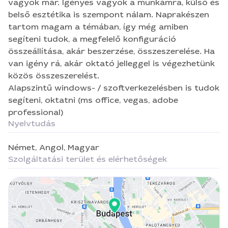
közös összeszerelést. Alapszintű windows- /
vagyok már. Igényes vagyok a munkámra, külső és
szoftverkezelésben is tudok segíteni, oktatni (ms
belső esztétika is szempont nálam. Naprakészen
office, vegas, adobe professional)
tartom magam a témában, így még amiben
segíteni tudok, a megfelelő konfiguráció
összeállítása, akár beszerzése, összeszerelése. Ha
van igény rá, akár oktató jelleggel is végezhetünk
közös összeszerelést.
Alapszintű windows- / szoftverkezelésben is tudok
segíteni, oktatni (ms office, vegas, adobe
professional)
Nyelvtudás
Német,
Angol,
Magyar
Szolgáltatási terület és elérhetőségek