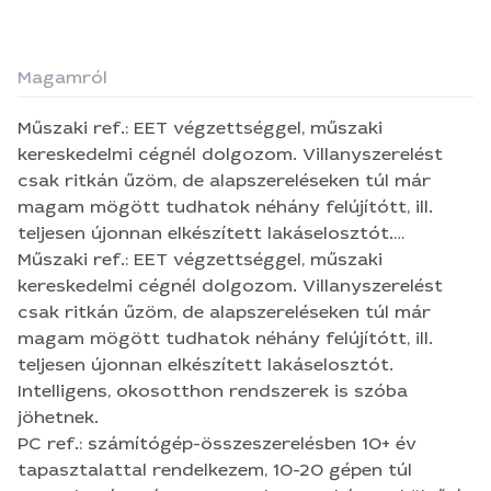
Magamról
Műszaki ref.: EET végzettséggel, műszaki
kereskedelmi cégnél dolgozom. Villanyszerelést
csak ritkán űzöm, de alapszereléseken túl már
magam mögött tudhatok néhány felújítótt, ill.
teljesen újonnan elkészített lakáselosztót.
Intelligens, okosotthon rendszerek is szóba
Műszaki ref.: EET végzettséggel, műszaki
jöhetnek. PC ref.: számítógép-összeszerelésben
kereskedelmi cégnél dolgozom. Villanyszerelést
10+ év tapasztalattal rendelkezem, 10-20 gépen túl
csak ritkán űzöm, de alapszereléseken túl már
vagyok már. Igényes vagyok a munkámra, külső és
magam mögött tudhatok néhány felújítótt, ill.
belső esztétika is szempont nálam. Naprakészen
teljesen újonnan elkészített lakáselosztót.
tartom magam a témában, így még amiben
Intelligens, okosotthon rendszerek is szóba
segíteni tudok, a megfelelő konfiguráció
jöhetnek.
összeállítása, akár beszerzése, összeszerelése. Ha
PC ref.: számítógép-összeszerelésben 10+ év
van igény rá, akár oktató jelleggel is végezhetünk
tapasztalattal rendelkezem, 10-20 gépen túl