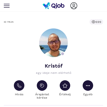
699
ID 7625
Kristóf
egy ideje nem elérhető
Hívás
Árajánlat
Értékelj
Egyéb
kérése