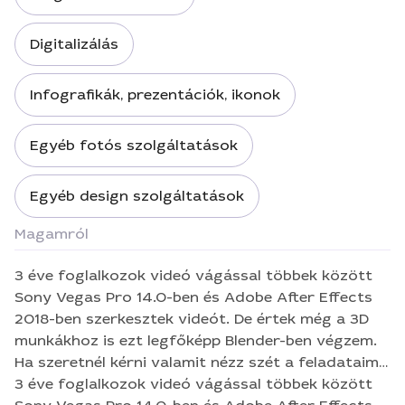
Digitalizálás
Infografikák, prezentációk, ikonok
Egyéb fotós szolgáltatások
Egyéb design szolgáltatások
Magamról
3 éve foglalkozok videó vágással többek között
Sony Vegas Pro 14.0-ben és Adobe After Effects
2018-ben szerkesztek videót. De értek még a 3D
munkákhoz is ezt legfőképp Blender-ben végzem.
Ha szeretnél kérni valamit nézz szét a feladataim
között. Ha nem tetszik éppen a szerkesztésem
3 éve foglalkozok videó vágással többek között