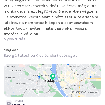
akkor tudok javítani rajta vagy akár vissza
Sony Vegas Pro 14.0-ben és Adobe After Effects
fizetést is vállalok.
2018-ben szerkesztek videót. De értek még a 3D
munkákhoz is ezt legfőképp Blender-ben végzem.
Ha szeretnél kérni valamit nézz szét a feladataim
között. Ha nem tetszik éppen a szerkesztésem
akkor tudok javítani rajta vagy akár vissza
fizetést is vállalok.
Nyelvtudás
Magyar
Szolgáltatási terület és elérhetőségek
Terület