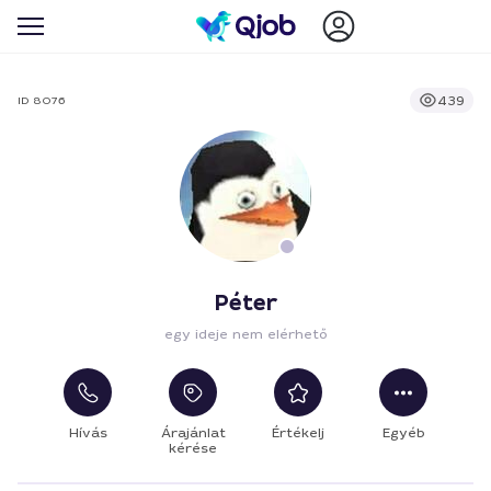
439
ID 8076
Péter
egy ideje nem elérhető
Hívás
Árajánlat
Értékelj
Egyéb
kérése