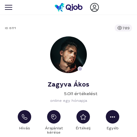
789
ID 8171
Zagyva Ákos
5.0
|
1 értékelést
online egy hónapja
Hívás
Árajánlat
Értékelj
Egyéb
kérése