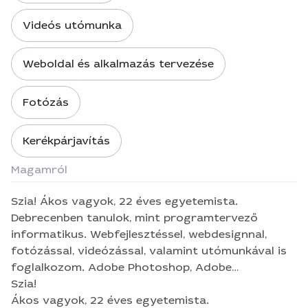
Videós utómunka
Weboldal és alkalmazás tervezése
Fotózás
Kerékpárjavítás
Magamról
Szia! Ákos vagyok, 22 éves egyetemista.
Debrecenben tanulok, mint programtervező
informatikus. Webfejlesztéssel, webdesignnal,
fotózással, videózással, valamint utómunkával is
foglalkozom. Adobe Photoshop, Adobe
Lightroom, Adobe Premiere Pro, Adobe After
Szia!
Ákos vagyok, 22 éves egyetemista.
Effects, Adobe XD, Webflow felületein dolgozom.