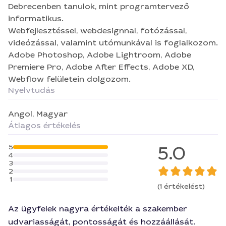
Debrecenben tanulok, mint programtervező
informatikus.
Webfejlesztéssel, webdesignnal, fotózással,
videózással, valamint utómunkával is foglalkozom.
Adobe Photoshop, Adobe Lightroom, Adobe
Premiere Pro, Adobe After Effects, Adobe XD,
Webflow felületein dolgozom.
Nyelvtudás
Angol,
Magyar
Átlagos értékelés
5.0
5
4
3
2
1
(1 értékelést)
Az ügyfelek nagyra értékelték a szakember
udvariasságát, pontosságát és hozzáállását.