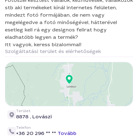
bizalommal!
Fotószerkesztést vállalok, kézművesek, vállalkozók
stb aki termékeket kínál internetes felületen,
mindezt fotó formájában, de nem vagy
megelégedve a fotó minőségével, hátterével
esetleg kell rá egy designos felirat hogy
eladhatóbb legyen a termék?
Itt vagyok, keress bizalommal!
Szolgáltatási terület és elérhetőségek
Terület
8878 ,
Lovászi
Telefon
+36 20 296 ** **
Tovább