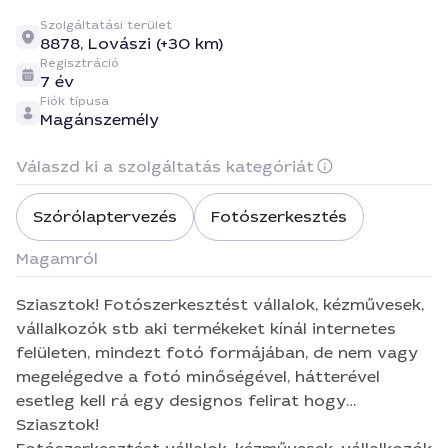
Szolgáltatási terület
8878,
Lovászi (+30 km)
Regisztráció
7 év
Fiók típusa
Magánszemély
Válaszd ki a szolgáltatás kategóriát
Szórólaptervezés
Fotószerkesztés
Magamról
Sziasztok! Fotószerkesztést vállalok, kézművesek,
vállalkozók stb aki termékeket kínál internetes
felületen, mindezt fotó formájában, de nem vagy
megelégedve a fotó minőségével, hátterével
esetleg kell rá egy designos felirat hogy
eladhatóbb legyen a termék? Itt vagyok, keress
Sziasztok!