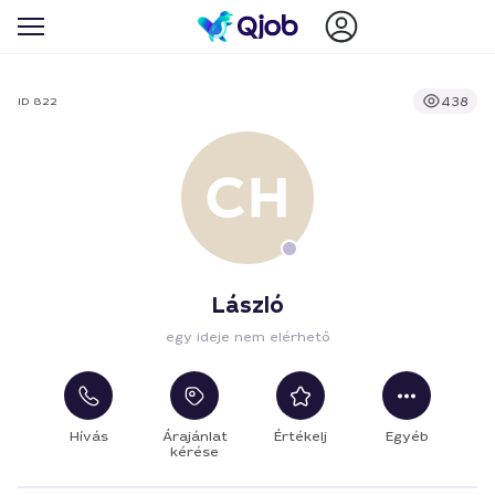
438
ID 822
László
egy ideje nem elérhető
Hívás
Árajánlat
Értékelj
Egyéb
kérése