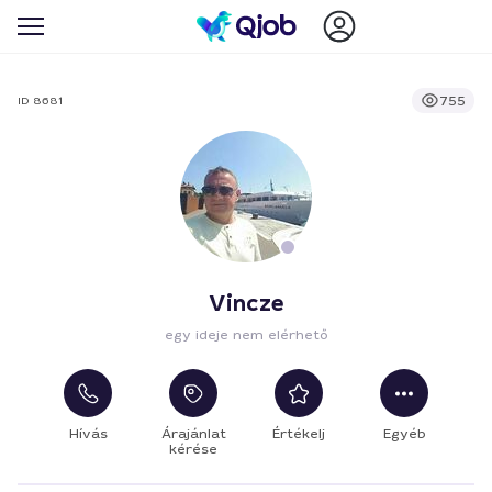
755
ID 8681
Vincze
egy ideje nem elérhető
Hívás
Árajánlat
Értékelj
Egyéb
kérése