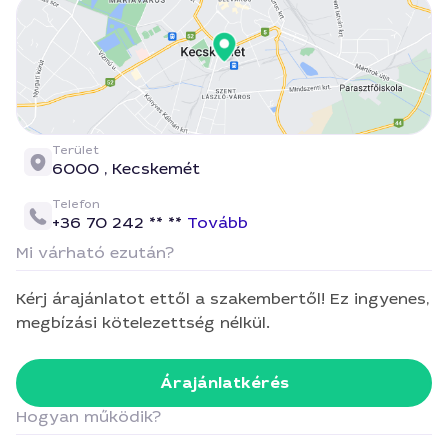
Terület
6000 ,
Kecskemét
Telefon
+36 70 242 ** **
Tovább
Mi várható ezután?
Kérj árajánlatot ettől a szakembertől! Ez ingyenes,
megbízási kötelezettség nélkül.
Árajánlatkérés
Hogyan működik?