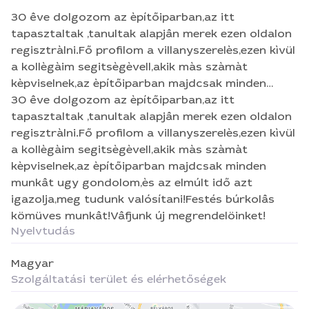
30 êve dolgozom az èpítőiparban,az itt
tapasztaltak ,tanultak alapjân merek ezen oldalon
regisztràlni.Fő profilom a villanyszerelès,ezen kìvül
a kollègàim segitsègèvell,akik màs szàmàt
kèpviselnek,az èpítőiparban majdcsak minden
munkât ugy gondolom,ès az elmúlt idő azt
30 êve dolgozom az èpítőiparban,az itt
igazolja,meg tudunk valósítani!Festés búrkolâs
tapasztaltak ,tanultak alapjân merek ezen oldalon
kömüves munkât!Vâfjunk új megrendelöinket!
regisztràlni.Fő profilom a villanyszerelès,ezen kìvül
a kollègàim segitsègèvell,akik màs szàmàt
kèpviselnek,az èpítőiparban majdcsak minden
munkât ugy gondolom,ès az elmúlt idő azt
igazolja,meg tudunk valósítani!Festés búrkolâs
kömüves munkât!Vâfjunk új megrendelöinket!
Nyelvtudás
Magyar
Szolgáltatási terület és elérhetőségek