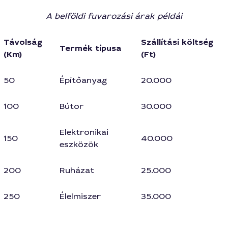
A belföldi fuvarozási árak példái
Távolság
Szállítási költség
Termék típusa
(Km)
(Ft)
50
Építőanyag
20.000
100
Bútor
30.000
Elektronikai
150
40.000
eszközök
200
Ruházat
25.000
250
Élelmiszer
35.000
300
Műszaki cikkek
45.000