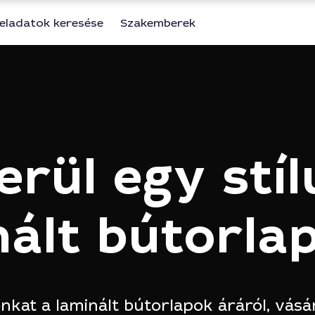
eladatok keresése
Szakemberek
rül egy stí
nált bútorla
kat a laminált bútorlapok áráról, vásárl