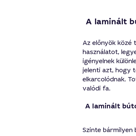
A laminált b
Az előnyök közé t
használatot, legy
igényelnek különl
jelenti azt, hogy
elkarcolódnak. T
valódi fa.
A laminált bút
Szinte bármilyen 