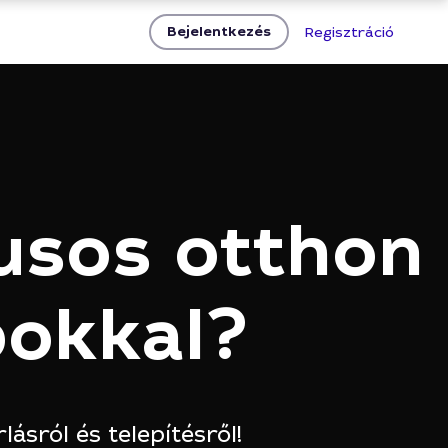
Bejelentkezés
Regisztráció
lusos otthon
pokkal?
ásról és telepítésről!