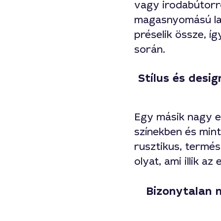
vagy irodabútorró
magasnyomású la
préselik össze, í
során.
Stílus és desi
Egy másik nagy e
színekben és mint
rusztikus, termés
olyat, ami illik az
Bizonytalan 