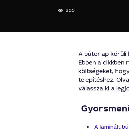
365
A bútorlap körül
Ebben a cikkben r
költségeket, hogy
telepítéshez. Olv
válassza ki a leg
Gyorsmen
A laminált b