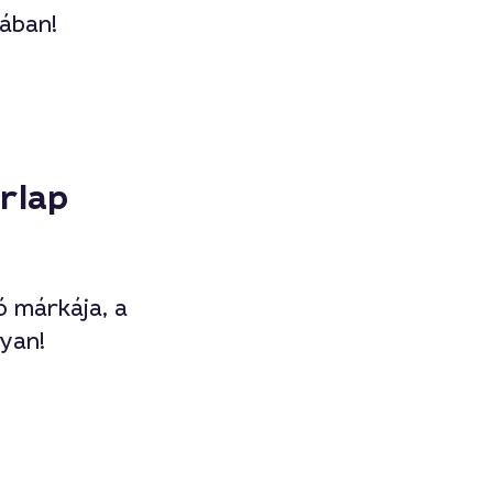
lában!
rlap
 márkája, a
yan!