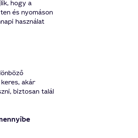
lik, hogy a
eten és nyomáson
nnapi használat
ülönböző
 keres, akár
ni, biztosan talál
 mennyibe