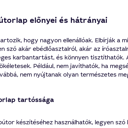
útorlap előnyei és hátrányai
artozik, hogy nagyon ellenállóak. Elbírják a
en szó akár ebédlőasztalról, akár az íróasztal
eges karbantartást, és könnyen tisztíthatók
 tökéletesek. Például, nem javíthatók, ha meg
ovábbá, nem nyújtanak olyan természetes meg
orlap tartóssága
bútor készítéséhez használhatók, legyen szó 