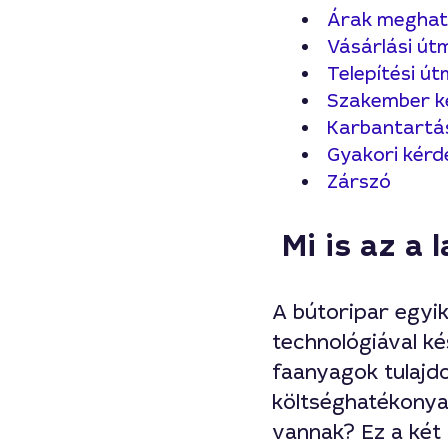
Árak meghat
Vásárlási út
Telepítési ú
Szakember k
Karbantartás
Gyakori kérd
Zárszó
Mi is az a 
A bútoripar egyi
technológiával ké
faanyagok tulajdo
költséghatékonyab
vannak? Ez a két 