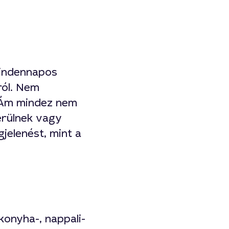
 mindennapos
ról. Nem
. Ám mindez nem
sérülnek vagy
jelenést, mint a
konyha-, nappali-