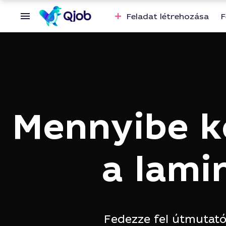
Feladat létrehozása
F
Mennyibe ke
a lami
Fedezze fel útmutatón