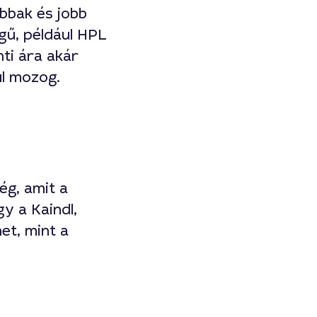
óbbak és jobb
gű, például HPL
ti ára akár
ül mozog.
g, amit a
y a Kaindl,
et, mint a