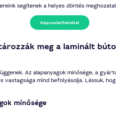
reink segítenek a helyes döntés meghozata
Kapcsolatfelvétel
ározzák meg a laminált búto
függenek. Az alapanyagok minősége, a gyártó
és vastagsága mind befolyásolja. Lássuk, hog
gok minősége