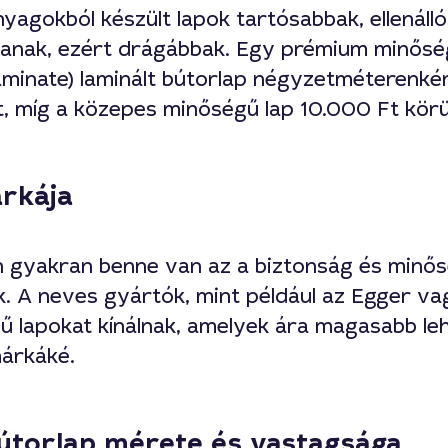
yagokból készült lapok tartósabbak, ellenáll
tanak, ezért drágábbak. Egy prémium minősé
minate) laminált bútorlap négyzetméterenkén
t, míg a közepes minőségű lap 10.000 Ft kör
rkája
gyakran benne van az a biztonság és minősé
. A neves gyártók, mint például az Egger vag
 lapokat kínálnak, amelyek ára magasabb leh
árkáké.
bútorlap mérete és vastagsága