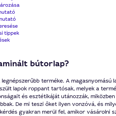
ározása
mutató
tmutató
eresése
i tippek
ések
laminált bútorlap?
k legnépszerűbb terméke. A magasnyomású la
szült lapok roppant tartósak, melyek a term
nságait és esztétikáját utánozzák, miközben
bak. De mi teszi őket ilyen vonzóvá, és mily
kérdés gyakran merül fel, amikor vásárolni 