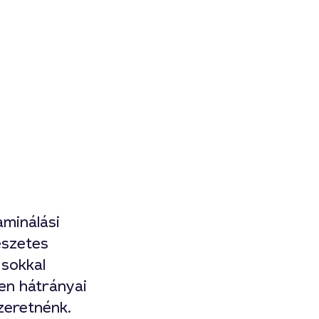
minálási
észetes
 sokkal
en hátrányai
szeretnénk.