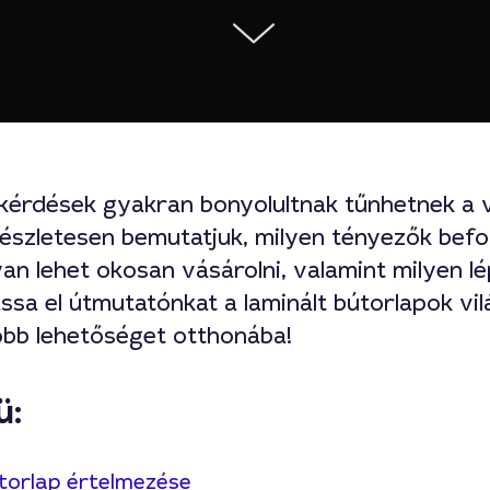
i kérdések gyakran bonyolultnak tűnhetnek a 
észletesen bemutatjuk, milyen tényezők befol
an lehet okosan vásárolni, valamint milyen l
assa el útmutatónkat a laminált bútorlapok vil
jobb lehetőséget otthonába!
ü:
útorlap értelmezése