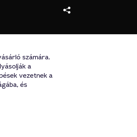
vásárló számára.
yásolják a
épések vezetnek a
ágába, és