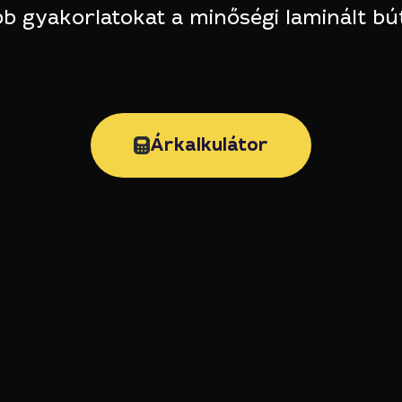
bb gyakorlatokat a minőségi laminált bú
Árkalkulátor