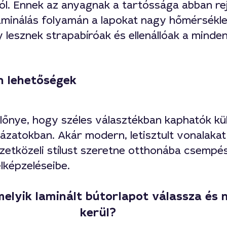
l. Ennek az anyagnak a tartóssága abban rej
minálás folyamán a lapokat nagy hőmérsékl
gy lesznek strapabíróak és ellenállóak a minde
gn lehetőségek
lőnye, hogy széles választékban kaphatók k
ázatokban. Akár modern, letisztult vonalakat
zetközeli stílust szeretne otthonába csempész
 elképzeléseibe.
melyik laminált bútorlapot válassza és
kerül?