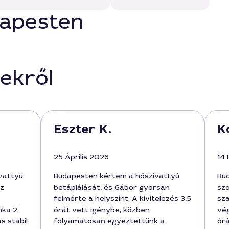
dapesten
ekről
Eszter K.
K
25 Április 2026
14
vattyú
Budapesten kértem a hőszivattyú
Bu
az
betáplálását, és Gábor gyorsan
szo
felmérte a helyszínt. A kivitelezés 3,5
sz
nka 2
órát vett igénybe, közben
vég
ás stabil
folyamatosan egyeztettünk a
ór