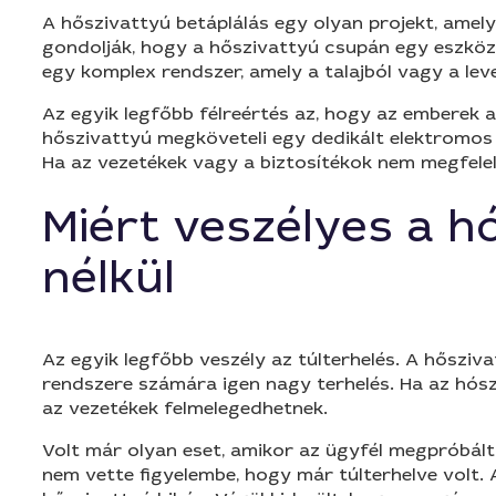
A hőszivattyú betáplálás egy olyan projekt, amel
gondolják, hogy a hőszivattyú csupán egy eszköz
egy komplex rendszer, amely a talajból vagy a lev
Az egyik legfőbb félreértés az, hogy az emberek a
hőszivattyú megköveteli egy dedikált elektromos 
Ha az vezetékek vagy a biztosítékok nem megfelel
Miért veszélyes a h
nélkül
Az egyik legfőbb veszély az túlterhelés. A hősziv
rendszere számára igen nagy terhelés. Ha az hós
az vezetékek felmelegedhetnek.
Volt már olyan eset, amikor az ügyfél megpróbált
nem vette figyelembe, hogy már túlterhelve volt.