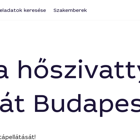
eladatok keresése
Szakemberek
i a hőszivat
sát Budape
tápellátását!