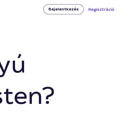
Bejelentkezés
Regisztráció
tyú
sten?