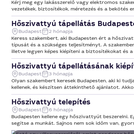
Kérj meg egy lakásszerelő vagy elektromos szakemb
vezetékek, biztosítékok, méretezés és a bekötés e
Hőszivattyú tápellátás Budapest
Budapest
2 hónapja
Keress szakembert, aki Budapesten ért a hőszivatt
típusát és a szükséges teljesítményt. A szakember
illetve legyen képes kiépíteni a biztosítékokat és 
Hőszivattyú tápellátásának kiépí
Budapest
3 hónapja
Olyan szakembert keresek Budapesten, aki ki tudja 
kellenek, és készítsen áttekinthető ajánlatot. A
Hőszivattyú telepítés
Budapest
6 hónapja
Budapesten kellene egy hőszivattyút beszerelni. Eg
segítse a munkát. Sajnos nem sok időm van, gyor