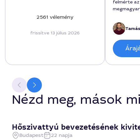
felmérte az
megmagyará
végül a beál
2561 vélemény
költségkere
Tamás
lehetősége
frissítve 13 július 2026
zajlott, a 
voltak és az 
Áraj
részteljesí
forintba ker
első üzembe
kommunikál
adott, ha va
értenem. A 
szolgáltatá
Nézd meg, mások mi
tápellátását 
személyre s
Hőszivattyú bevezetésének kivite
Budapest
22 napja