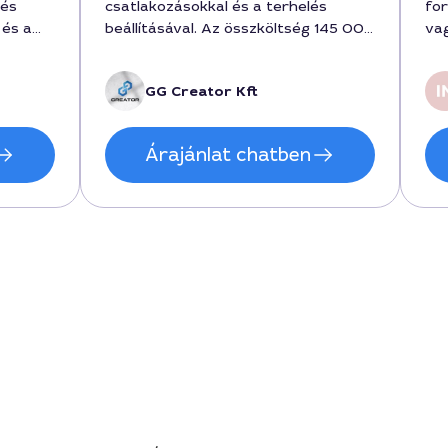
zés
csatlakozásokkal és a terhelés
for
 és a
beállításával. Az összköltség 145 000
va
 forint
Ft volt, és precízen, rendben hagyva
reális,
fejezte be a munkát.
GG Creator Kft
en
ráztak.
ljes
Árajánlat chatben
tén.
n