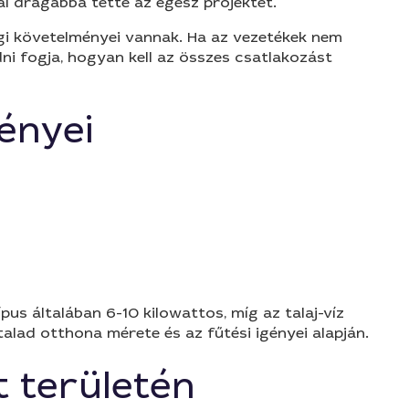
al drágábbá tette az egész projektet.
égi követelményei vannak. Ha az vezetékek nem
ni fogja, hogyan kell az összes csatlakozást
ényei
us általában 6-10 kilowattos, míg az talaj-víz
alad otthona mérete és az fűtési igényei alapján.
t területén