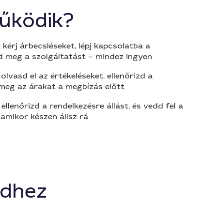
űködik?
 kérj árbecsléseket, lépj kapcsolatba a
d meg a szolgáltatást – mindez ingyen
olvasd el az értékeléseket, ellenőrizd a
 meg az árakat a megbízás előtt
 ellenőrizd a rendelkezésre állást, és vedd fel a
amikor készen állsz rá
edhez