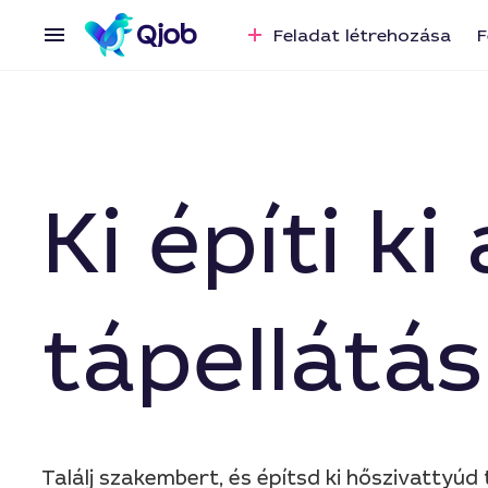
Feladat létrehozása
F
Ki építi k
tápellátá
Találj szakembert, és építsd ki hőszivattyúd 