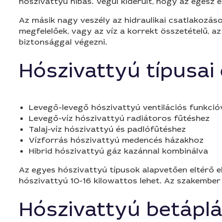
hőszivattyú hibás. Végül kiderült, hogy az egész 
Az másik nagy veszély az hidraulikai csatlakozás
megfelelőek, vagy az víz a korrekt összetételű, 
biztonsággal végezni.
Hószivattyú típusai
Levegő-levegő hószivattyú ventilációs funkció
Levegő-víz hószivattyú radiátoros fűtéshez
Talaj-víz hószivattyú és padlófűtéshez
Vízforrás hószivattyú medencés házakhoz
Hibrid hószivattyú gáz kazánnal kombinálva
Az egyes hószivattyú típusok alapvetően eltérő el
hószivattyú 10-16 kilowattos lehet. Az szakember 
Hószivattyú betáplá