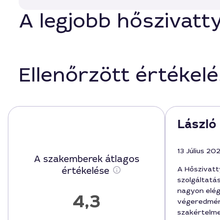
A legjobb hőszivatt
Ellenőrzött értékel
László 
13 Július 20
A szakemberek átlagos
A Hőszivatt
értékelése
szolgáltatá
nagyon elé
4,3
végeredmén
szakértelme