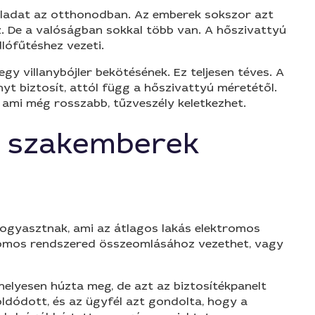
feladat az otthonodban. Az emberek sokszor azt
. De a valóságban sokkal több van. A hőszivattyú
lófűtéshez vezeti.
y villanybójler bekötésének. Ez teljesen téves. A
t biztosít, attól függ a hőszivattyú méretétől.
 ami még rosszabb, tűzveszély keletkezhet.
sa szakemberek
 fogyasztnak, ami az átlagos lakás elektromos
tromos rendszered összeomlásához vezethet, vagy
helyesen húzta meg, de azt az biztosítékpanelt
ldódott, és az ügyfél azt gondolta, hogy a