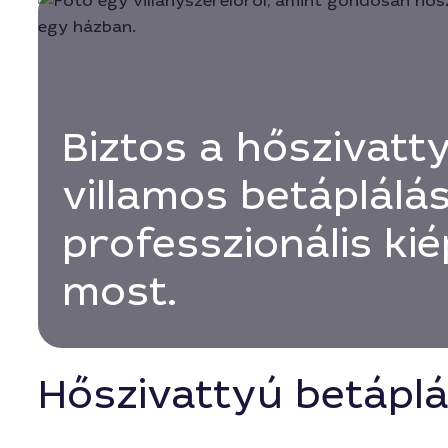
Biztos a hőszivatt
villamos betáplálás
professzionális kié
most.
Hőszivattyú betáplá