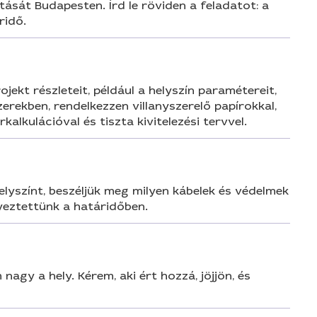
ását Budapesten. Írd le röviden a feladatot: a
ridő.
ekt részleteit, például a helyszín paramétereit,
rekben, rendelkezzen villanyszerelő papírokkal,
alkulációval és tiszta kivitelezési tervvel.
elyszínt, beszéljük meg milyen kábelek és védelmek
yeztettünk a határidőben.
agy a hely. Kérem, aki ért hozzá, jöjjön, és