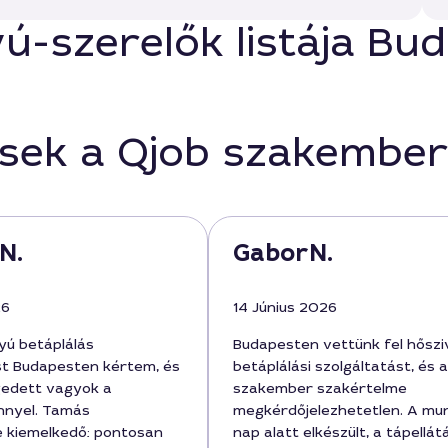
yú-szerelők listája Bu
ések a Qjob szakember
N.
GaborN.
26
14 Június 2026
yú betáplálás
Budapesten vettünk fel hőszi
st Budapesten kértem, és
betáplálási szolgáltatást, és 
gedett vagyok a
szakember szakértelme
nyel. Tamás
megkérdőjelezhetetlen. A mu
 kiemelkedő: pontosan
nap alatt elkészült, a tápellát