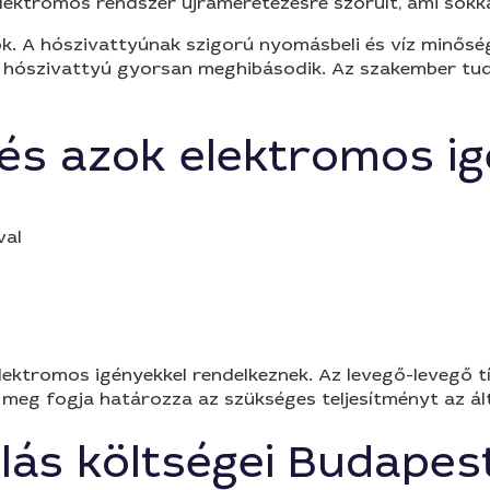
elektromos rendszer újraméretezésre szorult, ami sokk
ok. A hószivattyúnak szigorú nyomásbeli és víz minős
az hószivattyú gyorsan meghibásodik. Az szakember tud
 és azok elektromos ig
val
ektromos igényekkel rendelkeznek. Az levegő-levegő típ
meg fogja határozza az szükséges teljesítményt az ált
lás költségei Budapes