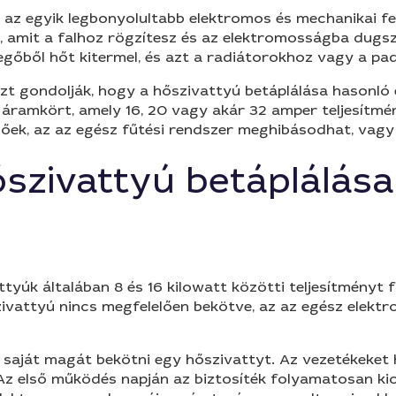
y az egyik legbonyolultabb elektromos és mechanikai 
, amit a falhoz rögzítesz és az elektromosságba dugsz
egőből hőt kitermel, és azt a radiátorokhoz vagy a pad
zt gondolják, hogy a hőszivattyú betáplálása hasonló eg
áramkört, amely 16, 20 vagy akár 32 amper teljesítmény
őek, az az egész fűtési rendszer meghibásodhat, vagy
ószivattyú betáplálá
attyúk általában 8 és 16 kilowatt közötti teljesítményt
zivattyú nincs megfelelően bekötve, az az egész elek
 saját magát bekötni egy hőszivattyt. Az vezetékeket 
 Az első működés napján az biztosíték folyamatosan kio