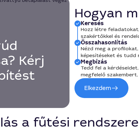
Hogyan m
Keresés
Hozz létre feladatokat,
szakértőkkel és rendel
yúd
Összahasonlítás
Nézd meg a profilokat, 
képesítéseket és tudd
a? Kérj
Megbízás
Tedd fel a kérdéseidet,
pítést
megfelelő szakembert, 
Elkezdem
lás a fűtési rendszer