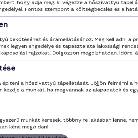
ert, hogy adja meg, ki végezze a hőszivattyú tápellát
ngedélyei. Fontos szempont a költségbecslés és a hatá
en
yú bekötéséhez és áramellátásához. Meg kell adni a proj
nek legyen engedélye és tapasztalata lakossági rendsze
a kapcsolási rajzokat. Dolgozzon megbízhatóan, időre, árk
tése
építeni a hőszivattyú tápellátását. Jöjjön felmérni a h
kkor kezdje a munkát, ha megvannak az alapadatok és eg
yszerű munkát keresek, többnyire lakásban lenne, nem n
san kéne megoldani.