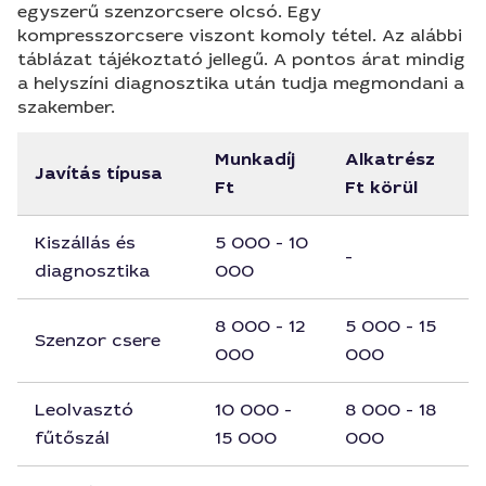
egyszerű szenzorcsere olcsó. Egy
kompresszorcsere viszont komoly tétel. Az alábbi
táblázat tájékoztató jellegű. A pontos árat mindig
a helyszíni diagnosztika után tudja megmondani a
szakember.
Munkadíj
Alkatrész
Javítás típusa
Ft
Ft körül
Kiszállás és
5 000 - 10
-
diagnosztika
000
8 000 - 12
5 000 - 15
Szenzor csere
000
000
Leolvasztó
10 000 -
8 000 - 18
fűtőszál
15 000
000