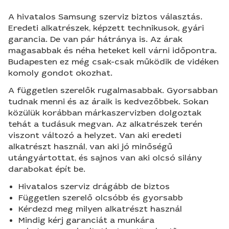
A hivatalos Samsung szerviz biztos választás.
Eredeti alkatrészek, képzett technikusok, gyári
garancia. De van pár hátránya is. Az árak
magasabbak és néha heteket kell várni időpontra.
Budapesten ez még csak-csak működik de vidéken
komoly gondot okozhat.
A független szerelők rugalmasabbak. Gyorsabban
tudnak menni és az áraik is kedvezőbbek. Sokan
közülük korábban márkaszervizben dolgoztak
tehát a tudásuk megvan. Az alkatrészek terén
viszont változó a helyzet. Van aki eredeti
alkatrészt használ, van aki jó minőségű
utángyártottat, és sajnos van aki olcsó silány
darabokat épít be.
Hivatalos szerviz drágább de biztos
Független szerelő olcsóbb és gyorsabb
Kérdezd meg milyen alkatrészt használ
Mindig kérj garanciát a munkára