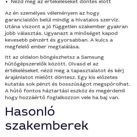
Nézd meg az értékeléseket döntés előtt
Az én személyes véleményem az hogy
garanciaidőn belül mindig a hivatalos szerviz.
Utána viszont a jó független szakember gyakran
jobb választás. Ugyanazt a minőséget kapod
kevesebb pénzért és gyorsabban. A kulcs a
megfelelő ember megtalálása.
Itt az oldalon böngészhetsz a Samsung
hűtőgépszerelők között. Olvasd el az
értékeléseket, nézd meg a tapasztalatot és kérj
árajánlatot mielőtt döntesz. Egy kis előzetes
kutatás sok pénzt és bosszúságot megspórolhat.
A hűtő fontos háztartási eszköz és megérdemli
hogy hozzáértő foglalkozzon vele ha baj van.
Hasonló
szakemberek