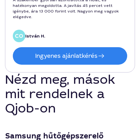
A szakember gyorsan azonosította a hibát, és
hatékonyan megoldotta. A javítás 45 percet vett
igénybe, ára 13 000 forint volt. Nagyon meg vagyok
elégedve.
István H.
Ingyenes ajánlatkérés
Nézd meg, mások
mit rendelnek a
Qjob-on
Samsung hűtőgépszerelő