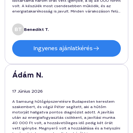
időtartama három órát vett igénybe, a díj 48 000 forint
volt. A készülék most csendesebben működik, és az
energiatakarékosság is javult. Minden várakozáson felül
ment, köszönöm a gyors segítséget Budapesten a
Samsung hűtőgépszerelőnek.
Benedikt T.
Ingyenes ajánlatkérés
Ádám N.
17 Június 2026
A Samsung hűtőgépszerelésre Budapesten kerestem
szakembert, és végül Péter segített, aki a hűtőm
motorját hallgatva pontos diagnózist adott. A javítás
után az energiafogyasztás csökkent, a javítási munka
40 000 Ft volt, a hozzávetőleges idő pedig két órát
vett igénybe. Megnyerő volt a hozzáállása és a helyszíni