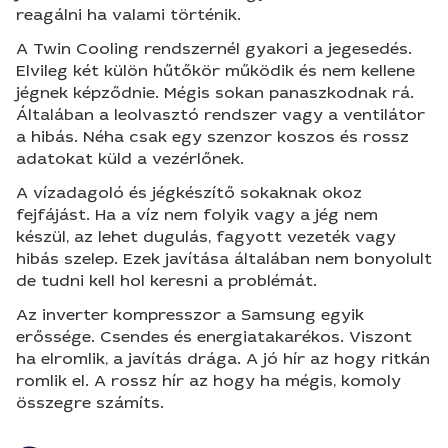
reagálni ha valami történik.
A Twin Cooling rendszernél gyakori a jegesedés.
Elvileg két külön hűtőkör működik és nem kellene
jégnek képződnie. Mégis sokan panaszkodnak rá.
Általában a leolvasztó rendszer vagy a ventilátor
a hibás. Néha csak egy szenzor koszos és rossz
adatokat küld a vezérlőnek.
A vízadagoló és jégkészítő sokaknak okoz
fejfájást. Ha a víz nem folyik vagy a jég nem
készül, az lehet dugulás, fagyott vezeték vagy
hibás szelep. Ezek javítása általában nem bonyolult
de tudni kell hol keresni a problémát.
Az inverter kompresszor a Samsung egyik
erőssége. Csendes és energiatakarékos. Viszont
ha elromlik, a javítás drága. A jó hír az hogy ritkán
romlik el. A rossz hír az hogy ha mégis, komoly
összegre számíts.