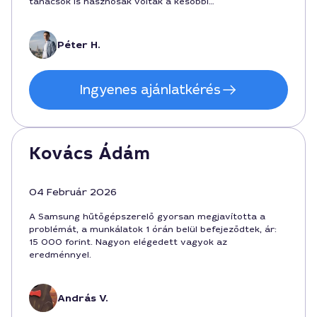
tanácsok is hasznosak voltak a későbbi
karbantartáshoz. Köszönöm a gyors, szakmai munkát.
Péter H.
Ingyenes ajánlatkérés
Kovács Ádám
04 Február 2026
A Samsung hűtőgépszerelő gyorsan megjavította a
problémát, a munkálatok 1 órán belül befejeződtek, ár:
15 000 forint. Nagyon elégedett vagyok az
eredménnyel.
András V.