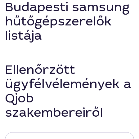
Budapesti samsung
hűtőgépszerelők
listája
Ellenőrzött
ügyfélvélemények a
Qjob
szakembereiről