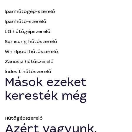
Iparihűtőgép-szerelő
Iparihűtő-szerelő
LG hűtőgépszerelő
Samsung hűtőszerelő
Whirlpool hűtőszerelő
Zanussi hűtőszerelő
Indesit hűtőszerelő
Mások ezeket
keresték még
Hűtőgépszerelő
Azért vagyunk,