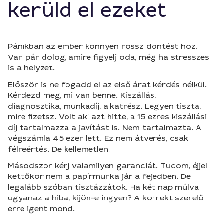
kerüld el ezeket
Pánikban az ember könnyen rossz döntést hoz.
Van pár dolog, amire figyelj oda, még ha stresszes
is a helyzet.
Először is ne fogadd el az első árat kérdés nélkül.
Kérdezd meg, mi van benne. Kiszállás,
diagnosztika, munkadíj, alkatrész. Legyen tiszta,
mire fizetsz. Volt aki azt hitte, a 15 ezres kiszállási
díj tartalmazza a javítást is. Nem tartalmazta. A
végszámla 45 ezer lett. Ez nem átverés, csak
félreértés. De kellemetlen.
Másodszor kérj valamilyen garanciát. Tudom, éjjel
kettőkor nem a papírmunka jár a fejedben. De
legalább szóban tisztázzátok. Ha két nap múlva
ugyanaz a hiba, kijön-e ingyen? A korrekt szerelő
erre igent mond.