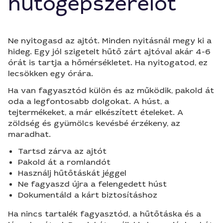
hűtőgépszerelőt
Ne nyitogasd az ajtót. Minden nyitásnál megy ki a
hideg. Egy jól szigetelt hűtő zárt ajtóval akár 4-6
órát is tartja a hőmérsékletet. Ha nyitogatod, ez
lecsökken egy órára.
Ha van fagyasztód külön és az működik, pakold át
oda a legfontosabb dolgokat. A húst, a
tejtermékeket, a már elkészített ételeket. A
zöldség és gyümölcs kevésbé érzékeny, az
maradhat.
Tartsd zárva az ajtót
Pakold át a romlandót
Használj hűtőtáskát jéggel
Ne fagyaszd újra a felengedett húst
Dokumentáld a kárt biztosításhoz
Ha nincs tartalék fagyasztód, a hűtőtáska és a