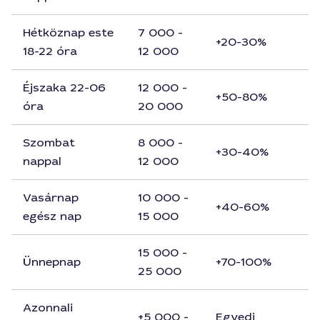
Hétköznap este
7 000 -
+20-30%
18-22 óra
12 000
Éjszaka 22-06
12 000 -
+50-80%
óra
20 000
Szombat
8 000 -
+30-40%
nappal
12 000
Vasárnap
10 000 -
+40-60%
egész nap
15 000
15 000 -
Ünnepnap
+70-100%
25 000
Azonnali
+5 000 -
Egyedi