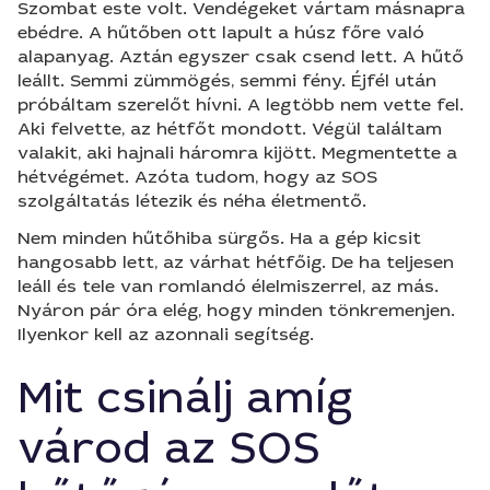
Szombat este volt. Vendégeket vártam másnapra
ebédre. A hűtőben ott lapult a húsz főre való
alapanyag. Aztán egyszer csak csend lett. A hűtő
leállt. Semmi zümmögés, semmi fény. Éjfél után
próbáltam szerelőt hívni. A legtöbb nem vette fel.
Aki felvette, az hétfőt mondott. Végül találtam
valakit, aki hajnali háromra kijött. Megmentette a
hétvégémet. Azóta tudom, hogy az SOS
szolgáltatás létezik és néha életmentő.
Nem minden hűtőhiba sürgős. Ha a gép kicsit
hangosabb lett, az várhat hétfőig. De ha teljesen
leáll és tele van romlandó élelmiszerrel, az más.
Nyáron pár óra elég, hogy minden tönkremenjen.
Ilyenkor kell az azonnali segítség.
Mit csinálj amíg
várod az SOS