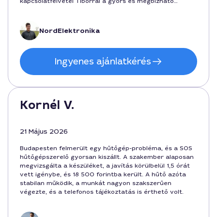
kapcsolatfelvétel Tiborral a gyors és megbízható
szolgáltatásért Budapesten.
NordElektronika
Ingyenes ajánlatkérés
Kornél V.
21 Május 2026
Budapesten felmerült egy hűtőgép-probléma, és a SOS
hűtőgépszerelő gyorsan kiszállt. A szakember alaposan
megvizsgálta a készüléket, a javítás körülbelül 1,5 órát
vett igénybe, és 18 500 forintba került. A hűtő azóta
stabilan működik, a munkát nagyon szakszerűen
végezte, és a telefonos tájékoztatás is érthető volt.