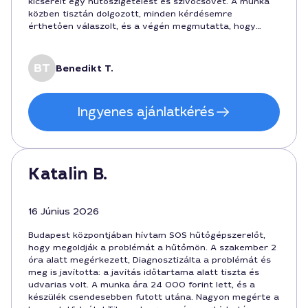
kicserélt egy hűtőszigetelést és szívócsövet. A munka
közben tisztán dolgozott, minden kérdésemre
érthetően válaszolt, és a végén megmutatta, hogy
minden rendben működik. Hosszú távú garancia sincs? A
kiszállási díjat is figyelembe vette, így jó árban volt.
Benedikt T.
Ingyenes ajánlatkérés
Katalin B.
16 Június 2026
Budapest központjában hívtam SOS hűtőgépszerelőt,
hogy megoldják a problémát a hűtőmön. A szakember 2
óra alatt megérkezett, Diagnosztizálta a problémát és
meg is javította: a javítás időtartama alatt tiszta és
udvarias volt. A munka ára 24 000 forint lett, és a
készülék csendesebben futott utána. Nagyon megérte a