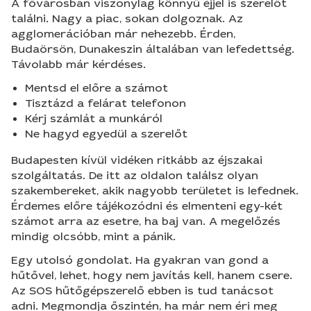
A fővárosban viszonylag könnyű éjjel is szerelőt
találni. Nagy a piac, sokan dolgoznak. Az
agglomerációban már nehezebb. Érden,
Budaörsön, Dunakeszin általában van lefedettség.
Távolabb már kérdéses.
Mentsd el előre a számot
Tisztázd a felárat telefonon
Kérj számlát a munkáról
Ne hagyd egyedül a szerelőt
Budapesten kívül vidéken ritkább az éjszakai
szolgáltatás. De itt az oldalon találsz olyan
szakembereket, akik nagyobb területet is lefednek.
Érdemes előre tájékozódni és elmenteni egy-két
számot arra az esetre, ha baj van. A megelőzés
mindig olcsóbb, mint a pánik.
Egy utolsó gondolat. Ha gyakran van gond a
hűtővel, lehet, hogy nem javítás kell, hanem csere.
Az SOS hűtőgépszerelő ebben is tud tanácsot
adni. Megmondja őszintén, ha már nem éri meg