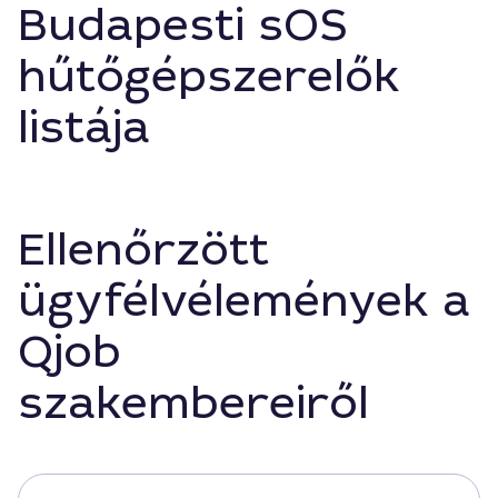
Budapesti sOS
hűtőgépszerelők
listája
Ellenőrzött
ügyfélvélemények a
Qjob
szakembereiről