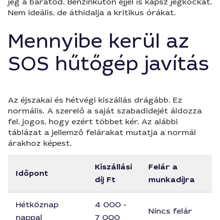
jég a barátod. Benzinkúton éjjel is kapsz jégkockát.
Nem ideális, de áthidalja a kritikus órákat.
Mennyibe kerül az
SOS hűtőgép javítás
Az éjszakai és hétvégi kiszállás drágább. Ez
normális. A szerelő a saját szabadidejét áldozza
fel, jogos, hogy ezért többet kér. Az alábbi
táblázat a jellemző felárakat mutatja a normál
árakhoz képest.
Kiszállási
Felár a
Időpont
díj Ft
munkadíjra
Hétköznap
4 000 -
Nincs felár
nappal
7 000