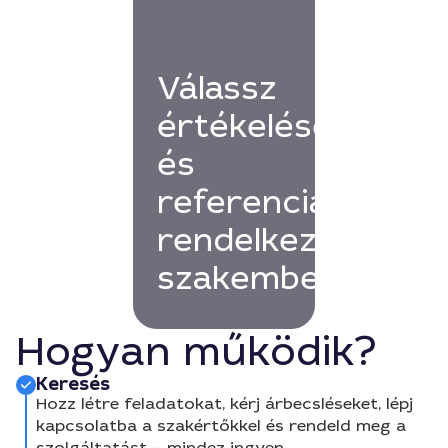
Válassz
értékelésekkel
és
referenciákkal
rendelkező
szakembert!
Hogyan működik?
Keresés
Hozz létre feladatokat, kérj árbecsléseket, lépj
kapcsolatba a szakértőkkel és rendeld meg a
szolgáltatást – mindez ingyen