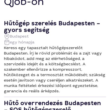
Qjob-on
Hűtőgép szerelés Budapesten –
gyors segítség
Budapest
egy hónapja
Keress egy tapasztalt hűtőgépszerelőt
Budapesten. Írj le rövid problémát és a zajt vagy
hibakódot, add meg az elérhetőséged, a
szervizelés idejét és a költségbecslést. A
szakember ellenőrizze a kompresszort,
hűtőközeget és a termosztát működését; szükség
esetén javítson vagy cseréljen alkatrészeket. A
munka feltételei: érkezési időpont egyeztetése,
garancia és reális árképzés.
Hűtő overrendezés Budapesten
– SOS hűtőgépszerelő