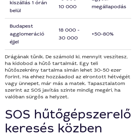
kiszállás 1 órán
10 000
megállapodás
belül
Budapest
18 000 -
agglomeráció
+50-80%
30 000
éjjel
Drágának tűnik. De számold ki, mennyit veszítesz,
ha kidobod a hűtő tartalmát. Egy teli
hűtőszekrény tartalma simán lehet 30-50 ezer
forint. Ha ehhez hozzáadod az elrontott hétvégét
vagy ünnepet, már más a matek. Tapasztalatom
szerint az SOS javítás szinte mindig megéri, ha
valóban sürgős a helyzet.
SOS hűtőgépszerelő
keresés közben