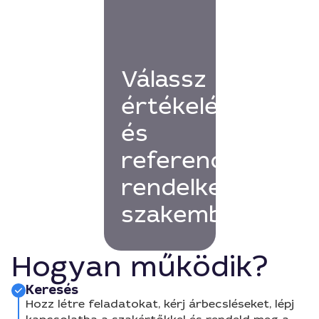
Válassz
értékelésekkel
és
referenciákkal
rendelkező
szakembert!
Hogyan működik?
Keresés
Hozz létre feladatokat, kérj árbecsléseket, lépj