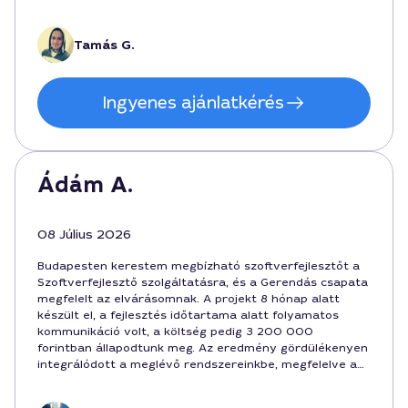
eredmény egy letisztult, jól működő funkciókészlet, amit
Budapest városában lehet használni, a szolgáltatás ára
pedig korrektnek tűnt. A jövőben is szívesen
Tamás G.
visszatérnénk vele. Szoftverfejlesztő Budapest, Tamás
144090.
Ingyenes ajánlatkérés
Ádám A.
08 Július 2026
Budapesten kerestem megbízható szoftverfejlesztőt a
Szoftverfejlesztő szolgáltatásra, és a Gerendás csapata
megfelelt az elvárásomnak. A projekt 8 hónap alatt
készült el, a fejlesztés időtartama alatt folyamatos
kommunikáció volt, a költség pedig 3 200 000
forintban állapodtunk meg. Az eredmény gördülékenyen
integrálódott a meglévő rendszereinkbe, megfelelve a
funkcionalitási igényeknek és a határidőknek
Budapesten belül. Ajánlott szolgáltatás a helyi piacon,