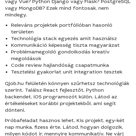
vagy Vue? Python Django vagy Flask? PostgreSQL
vagy MongoDB? Ezek mind fontosak, nem
mindegy.
Releváns projektek portfólióban hasonló
területen
Technológia stack egyezés amit használsz
Kommunikáció képesség tiszta magyarázat
Problémamegoldó gondolkodás kreatív
megoldások
Code review hajlandóság csapatmunka
Tesztelési gyakorlat unit integration tesztek
Qjob.hu felületén könnyen szűrhetsz technológiák
szerint. Találsz React fejlesztőt, Python
backendet, iOS programozót külön. Látod az
értékeléseket korábbi projektekből, ami segít
dönteni.
Próbafeladat hasznos lehet. Kis projekt, egy-két
nap munka, fizess érte. Látod, hogyan dolgozik,
milyen kódot ír, mennyire kommunikatív. Ne várj