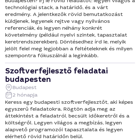
Budapesten? Írj le rövid feladatot: legyen világos a
technológiai stack, a határidő, és a várt
eredmény. A jelentkezők rövid bemutatkozást
küldjenek, legyenek rejtve vagy nyilvános
referenciák, és legyen néhány konkrét
követelmény (például nyelvi szintek, tapasztalat
keretrendszerekben). Döntésedhez írd le, melyik
jelölt felel meg legjobban a feltételeknek és milyen
szempontra fókuszálnál a leginkább.
Szoftverfejlesztő feladatai
budapesten
Budapest
2 hónapja
Keress egy budapesti szoftverfejlesztőt, aki képes
egyszerű feladatokra. Rögtön adja meg az
áttekintést a feladatról, becsült időkeretről és a
költségről. Legyen világos a megbízás, legyen
alapvető programozói tapasztalata és legyen
elérhető rövid határidőn belül.