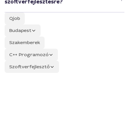
szoftverfejlesztésre?
Qjob
Budapest
Szakemberek
C++ Programozó
Szoftverfejlesztő