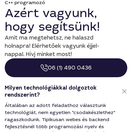
C++ programozó
Azért vagyunk,
hogy segítsünk!
Amit ma megtehetsz, ne halaszd
holnapra! Elérhetőek vagyunk éjjel-
nappal. Hívj minket most!
06 (1) 490 0436
Milyen technológiákkal dolgoztok
rendszerint?
Általában az adott feladathoz választunk
technológiát, nem egyetlen “csodakészlethez”
ragaszkodunk. Tipikusan webes és backend
fejlesztésnél több programozási nyelv és