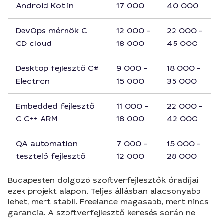
Android Kotlin
17 000
40 000
DevOps mérnök CI
12 000 -
22 000 -
CD cloud
18 000
45 000
Desktop fejlesztő C#
9 000 -
18 000 -
Electron
15 000
35 000
Embedded fejlesztő
11 000 -
22 000 -
C C++ ARM
18 000
42 000
QA automation
7 000 -
15 000 -
tesztelő fejlesztő
12 000
28 000
Budapesten dolgozó szoftverfejlesztők óradíjai
ezek projekt alapon. Teljes állásban alacsonyabb
lehet, mert stabil. Freelance magasabb, mert nincs
garancia. A szoftverfejlesztő keresés során ne