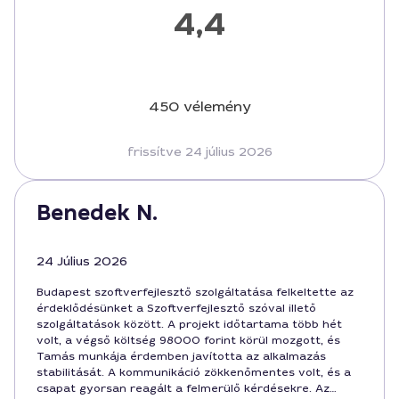
4,4
450 vélemény
frissítve 24 július 2026
Benedek N.
24 Július 2026
Budapest szoftverfejlesztő szolgáltatása felkeltette az
érdeklődésünket a Szoftverfejlesztő szóval illető
szolgáltatások között. A projekt időtartama több hét
volt, a végső költség 98000 forint körül mozgott, és
Tamás munkája érdemben javította az alkalmazás
stabilitását. A kommunikáció zökkenőmentes volt, és a
csapat gyorsan reagált a felmerülő kérdésekre. Az