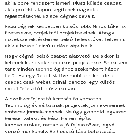
aki a core rendszert ismeri. Plusz külsős csapat,
akik projekt alapon segítenek nagyobb
fejlesztéseknél. Ez sok cégnek bevált.
Kicsi cégnek kezdetben külsős jobb. Nincs tőke fix
fizetésekre, projektről projektre élnek. Ahogy
növekszenek, érdemes belső fejlesztőket felvenni,
akik a hosszú távú tudást képviselik.
Nagy cégnél belső csapat alapvető. De akkor is
kellenek külsősök specifikus projektekre. Senki sem
tart minden technológiához szakembert házon
belül. Ha egy React Native mobilapp kell, de a
csapat csak webet csinál, behozol egy külsős
mobil fejlesztőt időszakosan.
A szoftverfejlesztő keresés folyamatos.
Technológiák változnak, projektek jönnek-mennek,
emberek jönnek-mennek. Ne úgy gondold, egyszer
keresel valakit és kész. Hanem építs
kapcsolatokat, tartsd a jó fejlesztőket, legyél
vonzó munkahely. Ez hosszú távú befektetés.