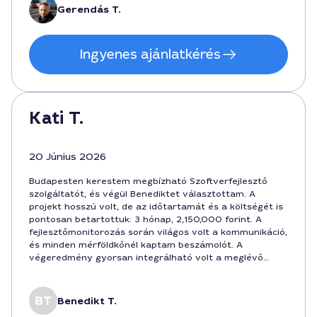
ha valaki szoftverfejlesztőt keres, aki érti a budapesti
Gerendás T.
üzleti környezetet.
Ingyenes ajánlatkérés
Kati T.
20 Június 2026
Budapesten kerestem megbízható Szoftverfejlesztő
szolgáltatót, és végül Benediktet választottam. A
projekt hosszú volt, de az időtartamát és a költségét is
pontosan betartottuk: 3 hónap, 2,150,000 forint. A
fejlesztőmonitorozás során világos volt a kommunikáció,
és minden mérföldkőnél kaptam beszámolót. A
végeredmény gyorsan integrálható volt a meglévő
rendszerbe, és a felhasználói felület is felhasználóbarát.
A szolgáltatást Budapest belvárosában végezte, és az
ár-érték arány kiváló.
Benedikt T.