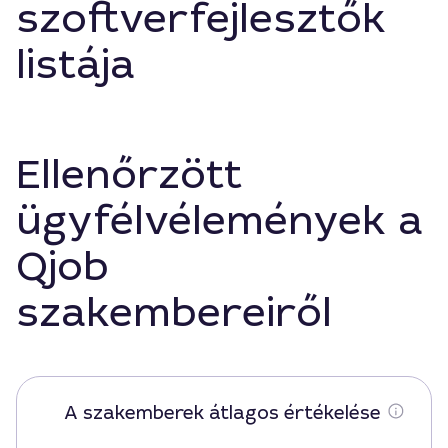
szoftverfejlesztők
listája
Ellenőrzött
ügyfélvélemények a
Qjob
szakembereiről
A szakemberek átlagos értékelése