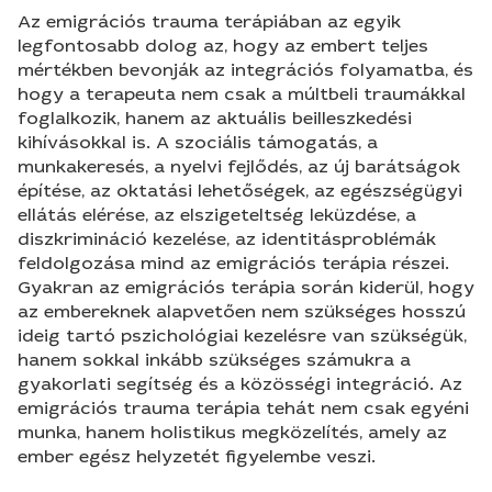
Az emigrációs trauma terápiában az egyik
legfontosabb dolog az, hogy az embert teljes
mértékben bevonják az integrációs folyamatba, és
hogy a terapeuta nem csak a múltbeli traumákkal
foglalkozik, hanem az aktuális beilleszkedési
kihívásokkal is. A szociális támogatás, a
munkakeresés, a nyelvi fejlődés, az új barátságok
építése, az oktatási lehetőségek, az egészségügyi
ellátás elérése, az elszigeteltség leküzdése, a
diszkrimináció kezelése, az identitásproblémák
feldolgozása mind az emigrációs terápia részei.
Gyakran az emigrációs terápia során kiderül, hogy
az embereknek alapvetően nem szükséges hosszú
ideig tartó pszichológiai kezelésre van szükségük,
hanem sokkal inkább szükséges számukra a
gyakorlati segítség és a közösségi integráció. Az
emigrációs trauma terápia tehát nem csak egyéni
munka, hanem holistikus megközelítés, amely az
ember egész helyzetét figyelembe veszi.