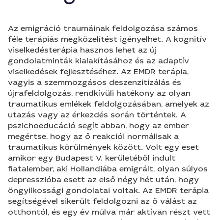
Az emigráció traumáinak feldolgozása számos
féle terápiás megközelítést igényelhet. A kognitív
viselkedésterápia hasznos lehet az új
gondolatminták kialakításához és az adaptív
viselkedések fejlesztéséhez. Az EMDR terápia,
vagyis a szemmozgásos deszenzitizálás és
újrafeldolgozás, rendkívüli hatékony az olyan
traumatikus emlékek feldolgozásában, amelyek az
utazás vagy az érkezdés során történtek. A
pszichoeducáció segít abban, hogy az ember
megértse, hogy az ő reakciói normálisak a
traumatikus körülmények között. Volt egy eset
amikor egy Budapest V. kerületéből indult
fiatalember, aki Hollandiába emigrált, olyan súlyos
depresszióba esett az első négy hét után, hogy
öngyilkossági gondolatai voltak. Az EMDR terápia
segítségével sikerült feldolgozni az ő válást az
otthontól, és egy év múlva már aktívan részt vett