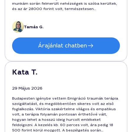
munkám során felmerült nehézségek is szóba kerültek,
és az ár 28000 forint volt, természetesen
hosszabbításra is volt lehetőség. A gördülékeny
kommunikáció, a személyre szabott gyakorlatok és a
megértő hangulat miatt Budapest városában végzett
Tamás G.
munka teljesen megérte.
Árajánlat chatben
Kata T.
29 Május 2026
Budapesten igénybe vettem Emigráció traumák terápia
szolgáltatást, és megdöbbentően sikeres volt az első
foglalkozás. Viktória szakértelme világos és empatikus
volt, a terápia folyamán pontosan érthetővé vált,
hogyan lehet a hosszú ideig hurcolt emlékeket
feldolgozni. A kezelés kb. 60 perces volt, ára pedig 18
500 forint körül mozgott. A beszélgetés során