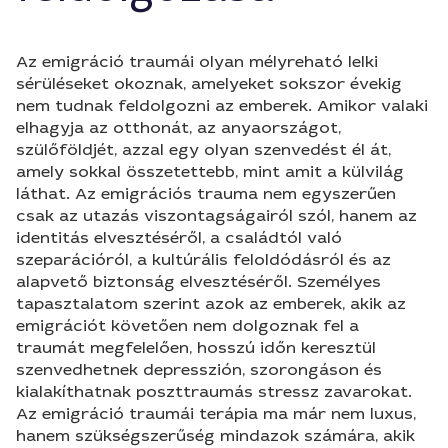
Az emigráció traumái olyan mélyreható lelki
sérüléseket okoznak, amelyeket sokszor évekig
nem tudnak feldolgozni az emberek. Amikor valaki
elhagyja az otthonát, az anyaországot,
szülőföldjét, azzal egy olyan szenvedést él át,
amely sokkal összetettebb, mint amit a külvilág
láthat. Az emigrációs trauma nem egyszerűen
csak az utazás viszontagságairól szól, hanem az
identitás elvesztéséről, a családtól való
szeparációról, a kultúrális feloldódásról és az
alapvető biztonság elvesztéséről. Személyes
tapasztalatom szerint azok az emberek, akik az
emigrációt követően nem dolgoznak fel a
traumát megfelelően, hosszú időn keresztül
szenvedhetnek depresszión, szorongáson és
kialakíthatnak poszttraumás stressz zavarokat.
Az emigráció traumái terápia ma már nem luxus,
hanem szükségszerűség mindazok számára, akik