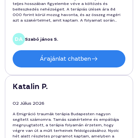
teljes hosszában figyelembe véve a költözés és
beilleszkedés nehézségeit. A terápiás ülések ára 84
000 forint körül mozog havonta, és az összeg megéri
azt a szakértelmet, amit kaptam. A folyamat során
megértettem, hogyan dolgozzam fel a múltbeli
élményeket, és hogyan tudjak összekapcsolódni a város
új lehetőségeivel. Ajánlom mindenkinek, aki hosszú távú,
Szabó jános S.
személyre szabott támogatást keres Budapesten.
Árajánlat chatben
Katalin P.
02 Július 2026
A Emigráció traumák terápia Budapesten nagyon
segített számomra. Tamás szakértelme és empátiája
megnyugtatott, a terápia folyamán érzetem, hogy
végre van út a múlt terheinek feldolgozásához. Nyolc
hét alatt részletes programot kaptam, amelyben a