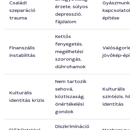
Családi
Gyászmunka
érzete, súlyos
szeparáció
kapcsolato
depresszió,
trauma
építése
fájdalom
Kettős
fenyegetés,
Finanszális
Valóságorie
megélhetési
instabilitás
jövőkép-épí
szorongás,
dührohamok
Nem tartozik
sehová,
Kulturális
Kulturális
köztiszaság,
szintézis, h
identitás krízis
önértékelési
identitás
gondok
Diszkrimináció