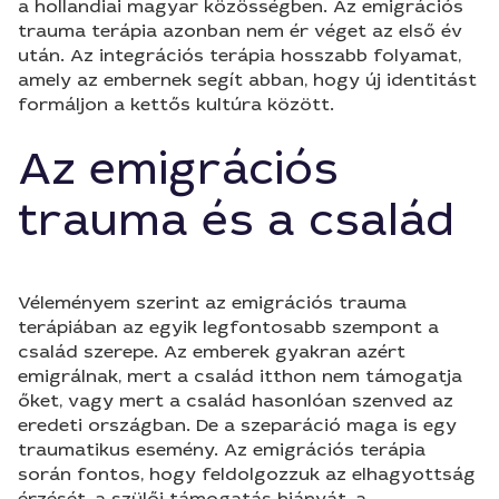
a hollandiai magyar közösségben. Az emigrációs
trauma terápia azonban nem ér véget az első év
után. Az integrációs terápia hosszabb folyamat,
amely az embernek segít abban, hogy új identitást
formáljon a kettős kultúra között.
Az emigrációs
trauma és a család
Véleményem szerint az emigrációs trauma
terápiában az egyik legfontosabb szempont a
család szerepe. Az emberek gyakran azért
emigrálnak, mert a család itthon nem támogatja
őket, vagy mert a család hasonlóan szenved az
eredeti országban. De a szeparáció maga is egy
traumatikus esemény. Az emigrációs terápia
során fontos, hogy feldolgozzuk az elhagyottság
érzését, a szülői támogatás hiányát, a