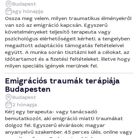
Budapest
egy hónapja
Ossza meg velem, milyen traumatikus élményekről
van szó az emigráció kapcsán. Egyszerű
követelményeket teljesítő terapeuta vagy
pszichológus elérhetőségeit kérheti, a tengelyben
megadtott adaptációs támogatás feltételeivel
együtt. A munka során tisztázni kell a célokat, az
időtartamot és a fizetési feltételeket, illetve hogy
milyen speciális igények merülnek fel.
Emigrációs traumák terápiája
Budapesten
Budapest
2 hónapja
Kérj egy terapeuta- vagy tanácsadó
bemutatkozót, aki emigráció miatti traumákat
dolgoz fel. Egyszerű elvárások: magyar
anyanyelvű szakember, 45 perces ülés, online vagy