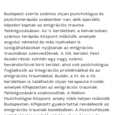
Budapest szerte számos olyan pszichológus és
pszichoterápiás szakember van, akik speciális
képzést kaptak az emigrációs trauma
feldolgozásában. Az V. kerületben, a belvárosban,
számos terápiás központ működik, amelyek
angolul, németül és más nyelveken is
szolgáltatásokat nyújtanak az emigrációs
traumában szenvedőknek. A XIII. kerület, Pest
északi része, szintén egy nagy számú
bevándorlóval bíró terület, ahol sok pszichológus
foglalkozik az integrációs problémákkal és az
emigrációs traumákkal. Budán, a XI. és a XII.
kerületben is találhatók olyan terapeuta irodák,
amelyek kifejezetten az emigrációs traumák
feldolgozására szakosodtak. A Reikon
Pszichológiai Központ, amely több helyen működik
Budapesten, kifejezett gyakorlattal rendelkezik az
emigrációs traumák kezelésében. A PszichoFészek