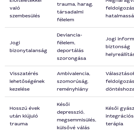
Előítéletekkel
Megharagv
trauma, harag,
való
feldolgozás
társadalmi
szembesülés
hatalmassá
félelem
Deviancia-
Jogi inform
Jogi
félelem,
biztonság
bizonytalanság
deportálás
helyreállítá
szorongása
Visszatérés
Ambivalencia,
Választáso
lehetőségének
szomorúság,
feldolgozás
kezelése
reményhiány
döntéshoza
Késői
Hosszú évek
Késői gyás
depresszió,
után kiújuló
integrációs
megsemmisülés,
trauma
terápia
külsővé válás