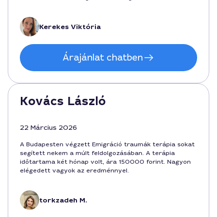
rávilágított arra, hogy a városban mennyire elérhető a
személyre szabott támogatás, és mennyire fontos az
otthonos, megértő légkör. Ajánlani tudom mindenkinek,
Kerekes Viktória
aki emigrációból fakadó traumákkal küzd Budapesten.
Árajánlat chatben
Kovács László
22 Március 2026
A Budapesten végzett Emigráció traumák terápia sokat
segített nekem a múlt feldolgozásában. A terápia
időtartama két hónap volt, ára 150000 forint. Nagyon
elégedett vagyok az eredménnyel.
torkzadeh M.