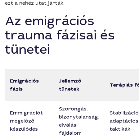
ezt a nehéz utat járták.
Az emigrációs
trauma fázisai és
tünetei
Emigrációs
Jellemző
Terápiás f
fázis
tünetek
Szorongás,
Emmigrációt
Stabilizáció
bizonytalanság,
megelőző
adaptációs
elválási
készülődés
taktikák
fájdalom