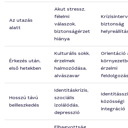
Akut stressz,
félelmi
Krízisinterv
Az utazás
válaszok,
biztonság
alatt
biztonságérzet
helyreállítá
hiánya
Kulturális sokk,
Orientáció 
Érkezés után,
érzelmek
környezetb
első hetekben
halmozódása,
érzelmi
alvászavar
feldolgozá
Identitáskrízis,
Identitásszi
Hosszú távú
szociális
közösségi
beilleszkedés
izolálódás,
integráció
depresszió
Elhagyottság