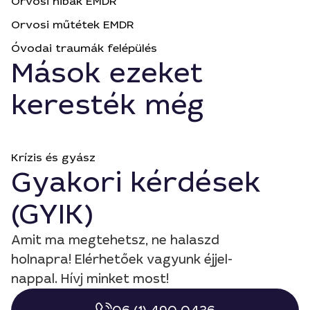
Orvosi hibák EMDR
Orvosi műtétek EMDR
Óvodai traumák felépülés
Mások ezeket
keresték még
Krízis és gyász
Gyakori kérdések
(GYIK)
Amit ma megtehetsz, ne halaszd
holnapra! Elérhetőek vagyunk éjjel-
nappal. Hívj minket most!