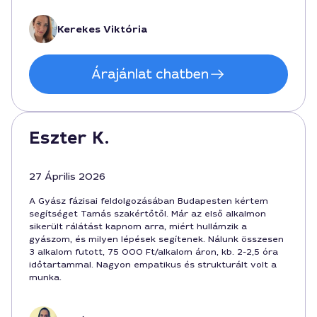
forint, a szolgáltatásodat 60 percben adtad le, és
bátran ajánlom mindenkinek Budapesten, aki komoly
Kerekes Viktória
támogatást keres. Köszönöm a gondoskodást és a
szakértői hozzáállást a gyász fázisai feldolgozásához.
Árajánlat chatben
Eszter K.
27 Április 2026
A Gyász fázisai feldolgozásában Budapesten kértem
segítséget Tamás szakértőtől. Már az első alkalmon
sikerült rálátást kapnom arra, miért hullámzik a
gyászom, és milyen lépések segítenek. Nálunk összesen
3 alkalom futott, 75 000 Ft/alkalom áron, kb. 2-2,5 óra
időtartammal. Nagyon empatikus és strukturált volt a
munka.