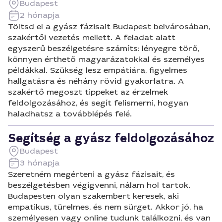
Budapest
2 hónapja
Töltsd el a gyász fázisait Budapest belvárosában,
szakértői vezetés mellett. A feladat alatt
egyszerű beszélgetésre számíts: lényegre törő,
könnyen érthető magyarázatokkal és személyes
példákkal. Szükség lesz empátiára, figyelmes
hallgatásra és néhány rövid gyakorlatra. A
szakértő megoszt tippeket az érzelmek
feldolgozásához, és segít felismerni, hogyan
haladhatsz a továbblépés felé.
Segítség a gyász feldolgozásához
Budapest
3 hónapja
Szeretném megérteni a gyász fázisait, és
beszélgetésben végigvenni, nálam hol tartok.
Budapesten olyan szakembert keresek, aki
empatikus, türelmes, és nem sürget. Akkor jó, ha
személyesen vagy online tudunk találkozni, és van