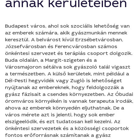
annak kerületeiben
Budapest város, ahol sok szociális lehetőség van
az emberek számára, akik gyászmunkán mennek
keresztül. A belvárost kívül Erzsébetvárosban,
Józsefvárosban és Ferencvárosban számos
önkéntesi szervezet és terápiás csoport dolgozik.
Buda oldalán, a Margit-szigeten és a
Városmajoron sétálva sok gyászoló talál vigaszt
a természetben. A külső kerületek, mint például a
Dél-Pesti hegyvidék vagy Zuglò is lehetőséget
nyújtanak az embereknek, hogy feldolgozzák a
gyász fázisait a csendes környezetben. Az Óbudai
óromváros környékén is vannak terapeuta irodák,
ahova az emberek könnyedén eljuthatnak. De a
város mérete azt is jelenti, hogy sok ember
elszigeelödik, és ezt tudatosan kell kezelni. Az
önkéntesi szervezetek és a közösségi csoportok
fontos erőforrásnak számítanak a gyász