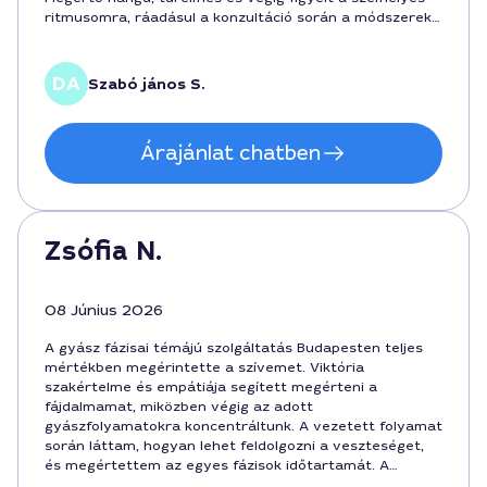
ritmusomra, ráadásul a konzultáció során a módszerek
hatékonyságát is megmutatta. Ajánlom budapesti
környéken élőknek, akik komolyan szeretnék feldolgozni
a veszteséget.
Szabó jános S.
Árajánlat chatben
Zsófia N.
08 Június 2026
A gyász fázisai témájú szolgáltatás Budapesten teljes
mértékben megérintette a szívemet. Viktória
szakértelme és empátiája segített megérteni a
fájdalmamat, miközben végig az adott
gyászfolyamatokra koncentráltunk. A vezetett folyamat
során láttam, hogyan lehet feldolgozni a veszteséget,
és megértettem az egyes fázisok időtartamát. A
beszélgetések során szóba került a költség 18000