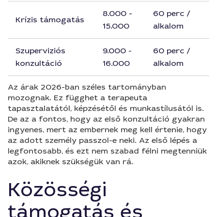
8.000 -
60 perc /
Krízis támogatás
15.000
alkalom
Szuperviziós
9.000 -
60 perc /
konzultáció
16.000
alkalom
Az árak 2026-ban széles tartományban
mozognak. Ez függhet a terapeuta
tapasztalatától, képzésétől és munkastílusától is.
De az a fontos, hogy az első konzultáció gyakran
ingyenes, mert az embernek meg kell értenie, hogy
az adott személy passzol-e neki. Az első lépés a
legfontosabb, és ezt nem szabad félni megtenniük
azok, akiknek szükségük van rá.
Közösségi
támogatás és