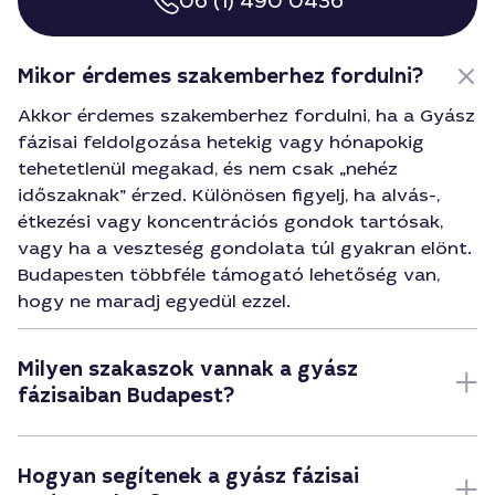
06 (1) 490 0436
Mikor érdemes szakemberhez fordulni?
Akkor érdemes szakemberhez fordulni, ha a Gyász
fázisai feldolgozása hetekig vagy hónapokig
tehetetlenül megakad, és nem csak „nehéz
időszaknak” érzed. Különösen figyelj, ha alvás-,
étkezési vagy koncentrációs gondok tartósak,
vagy ha a veszteség gondolata túl gyakran elönt.
Budapesten többféle támogató lehetőség van,
hogy ne maradj egyedül ezzel.
Milyen szakaszok vannak a gyász
fázisaiban Budapest?
Hogyan segítenek a gyász fázisai