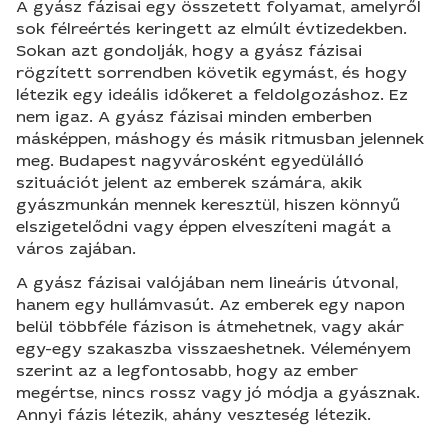
A gyász fázisai egy összetett folyamat, amelyről
sok félreértés keringett az elmúlt évtizedekben.
Sokan azt gondolják, hogy a gyász fázisai
rögzített sorrendben követik egymást, és hogy
létezik egy ideális időkeret a feldolgozáshoz. Ez
nem igaz. A gyász fázisai minden emberben
másképpen, máshogy és másik ritmusban jelennek
meg. Budapest nagyvárosként egyedülálló
szituációt jelent az emberek számára, akik
gyászmunkán mennek keresztül, hiszen könnyű
elszigetelődni vagy éppen elveszíteni magát a
város zajában.
A gyász fázisai valójában nem lineáris útvonal,
hanem egy hullámvasút. Az emberek egy napon
belül többféle fázison is átmehetnek, vagy akár
egy-egy szakaszba visszaeshetnek. Véleményem
szerint az a legfontosabb, hogy az ember
megértse, nincs rossz vagy jó módja a gyásznak.
Annyi fázis létezik, ahány veszteség létezik.