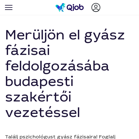
Merüljön el gyász
fázisai
feldolgozásába
budapesti
szakértői
vezetéssel
Találj pszichológust gyász fázisaira! Foglalj