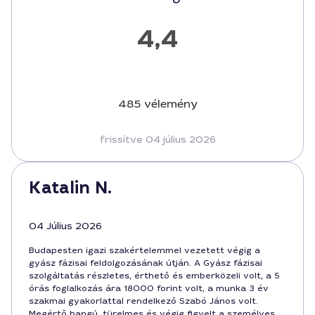
4,4
485 vélemény
frissítve 04 július 2026
Katalin N.
04 Július 2026
Budapesten igazi szakértelemmel vezetett végig a
gyász fázisai feldolgozásának útján. A Gyász fázisai
szolgáltatás részletes, érthető és emberközeli volt, a 5
órás foglalkozás ára 18000 forint volt, a munka 3 év
szakmai gyakorlattal rendelkező Szabó János volt.
Megértő hangú, türelmes és végig figyelt a személyes