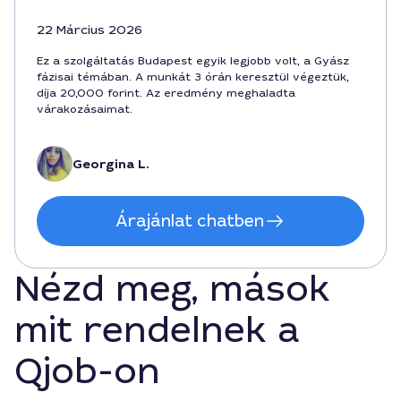
22 Március 2026
Ez a szolgáltatás Budapest egyik legjobb volt, a Gyász
fázisai témában. A munkát 3 órán keresztül végeztük,
díja 20,000 forint. Az eredmény meghaladta
várakozásaimat.
Georgina L.
Árajánlat chatben
Nézd meg, mások
mit rendelnek a
Qjob-on