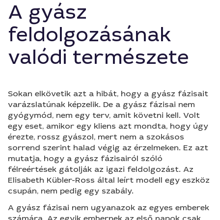
A gyász
feldolgozásának
valódi természete
Sokan elkövetik azt a hibát, hogy a gyász fázisait
varázslatúnak képzelik. De a gyász fázisai nem
gyógymód, nem egy terv, amit követni kell. Volt
egy eset, amikor egy kliens azt mondta, hogy úgy
érezte, rossz gyászol, mert nem a szokásos
sorrend szerint halad végig az érzelmeken. Ez azt
mutatja, hogy a gyász fázisairól szóló
félreértések gátolják az igazi feldolgozást. Az
Elisabeth Kübler-Ross által leírt modell egy eszköz
csupán, nem pedig egy szabály.
A gyász fázisai nem ugyanazok az egyes emberek
számára. Az egyik embernek az első napok csak