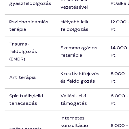
gyászfeldolgozás
Ft/alka
vezetésével
Pszichodinámiás
Mélyabb lelki
12.000 
terápia
feldolgozás
Ft
Trauma-
Szemmozgásos
14.000 
feldolgozás
reterápia
Ft
(EMDR)
Kreatív kifejezés
8.000 -
Art terápia
és feldolgozás
Ft
Spirituális/lelki
Vallási-lelki
6.000 -
tanácsadás
támogatás
Ft
Internetes
konzultáció
8.000 -