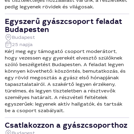
és tiszteletteljes hozzáállást várunk, a részleteket
pedig legyenek rövidek és világosak.
Egyszerű gyászcsoport feladat
Budapesten
Budapest
25 napja
Kérj meg egy támogató csoport moderátort,
hogy vezessen egy gyerekét elvesztő szülőknek
szóló beszélgetést Budapesten. A feladat legyen
könnyen követhető: köszöntés, bemutatkozás, és
egy rövid megosztás a gyász első hónapjának
tapasztalatairól. A szakértő legyen érzékeny,
türelmes, és legyen tiszteletben a résztvevők
személyes határait. A részvételi feltételek
egyszerűek: legyenek aktív hallgatók, és tartsák
be a csoport szabályait.
Csatlakozzon a gyászcsoporthoz
Budapest