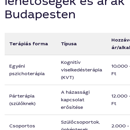
lehetőségek és árak
Budapesten
Hozzáv
Terápiás forma
Típusa
ár/alka
Kognitív
Egyéni
10.000 
viselkedésterápia
pszichoterápia
Ft
(KVT)
A házassági
Párterápia
12.000 
kapcsolat
(szülőknek)
Ft
erősítése
Szülőcsoportok,
Csoportos
2.000 -
önkéntesek