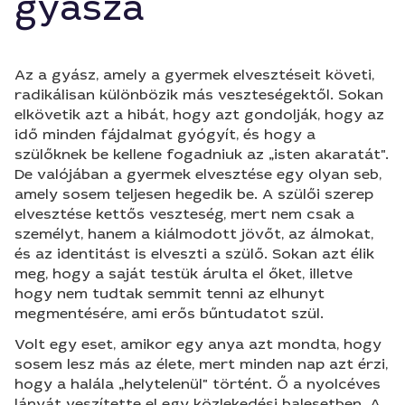
gyásza
Az a gyász, amely a gyermek elvesztéseit követi,
radikálisan különbözik más veszteségektől. Sokan
elkövetik azt a hibát, hogy azt gondolják, hogy az
idő minden fájdalmat gyógyít, és hogy a
szülőknek be kellene fogadniuk az „isten akaratát".
De valójában a gyermek elvesztése egy olyan seb,
amely sosem teljesen hegedik be. A szülői szerep
elvesztése kettős veszteség, mert nem csak a
személyt, hanem a kiálmodott jövőt, az álmokat,
és az identitást is elveszti a szülő. Sokan azt élik
meg, hogy a saját testük árulta el őket, illetve
hogy nem tudtak semmit tenni az elhunyt
megmentésére, ami erős bűntudatot szül.
Volt egy eset, amikor egy anya azt mondta, hogy
sosem lesz más az élete, mert minden nap azt érzi,
hogy a halála „helytelenül" történt. Ő a nyolcéves
lányát veszítette el egy közlekedési balesetben. A