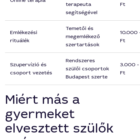
Online terápia
terapeuta
Ft
segítségével
Temetői és
Emlékezési
10.000 
megemlékező
rituálék
Ft
szertartások
Rendszeres
Szupervízió és
3.000 -
szülői csoportok
csoport vezetés
Ft
Budapest szerte
Miért más a
gyermeket
elvesztett szülők