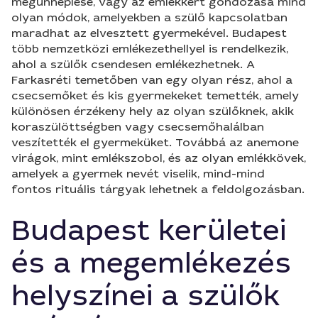
megünneplése, vagy az emlékkert gondozása mind
olyan módok, amelyekben a szülő kapcsolatban
maradhat az elvesztett gyermekével. Budapest
több nemzetközi emlékezethellyel is rendelkezik,
ahol a szülők csendesen emlékezhetnek. A
Farkasréti temetőben van egy olyan rész, ahol a
csecsemőket és kis gyermekeket temették, amely
különösen érzékeny hely az olyan szülőknek, akik
koraszülöttségben vagy csecsemőhalálban
veszítették el gyermeküket. Továbbá az anemone
virágok, mint emlékszobol, és az olyan emlékkövek,
amelyek a gyermek nevét viselik, mind-mind
fontos rituális tárgyak lehetnek a feldolgozásban.
Budapest kerületei
és a megemlékezés
helyszínei a szülők