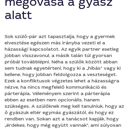
megóvása a gyász
alatt
Sok szülő-pár azt tapasztalja, hogy a gyermek
elvesztése egészen más irányba vezeti el a
házassági kapcsolatot. Az egyik partner esetleg
jobban visszavonul, a másik talán túl gyorsan
próbál továbblépni. Néha a szülők között abban
sem tudnak egyetérteni, hogy ki a „hibás" vagy ki
kellene, hogy jobban feldolgozza a veszteséget.
Ezek a konfliktusok végzetes lehet a házasságra
nézve, ha nincs megfelelő kommunikáció és
párterápia. Véleményem szerint a párterápia
ebben az esetben nem opcionális, hanem
szükséges. A szülőknek meg kell tanulniuk, hogy az
ő gyászuk eltér egymás gyászától, és hogy ez
rendben van. Sokan azt a tanácsot kapják, hogy
„érdekes, hogy még együtt vannak", ami súlyosan