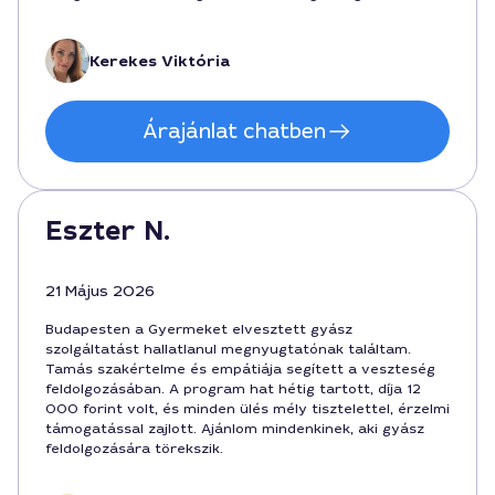
gyász feldolgozásának lépéseit, és elindítsa bennünk a
reményt a jövőre nézve. Budapest városában minden
részletet körültekintően kezeltek.
Kerekes Viktória
Árajánlat chatben
Eszter N.
21 Május 2026
Budapesten a Gyermeket elvesztett gyász
szolgáltatást hallatlanul megnyugtatónak találtam.
Tamás szakértelme és empátiája segített a veszteség
feldolgozásában. A program hat hétig tartott, díja 12
000 forint volt, és minden ülés mély tisztelettel, érzelmi
támogatással zajlott. Ajánlom mindenkinek, aki gyász
feldolgozására törekszik.