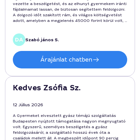
vezette a beszélgetést, és az elhunyt gyermekem iránti
fájdalmamat lassan, de biztosan segítettem feldolgozni.
A dolgozó időt szakított rám, és világos költségvetést
adott, amelyben a megjelenés 45000 forint körül volt, a
hosszabb ülés pedig 65000 körül. A szolgáltatás az első
konzultáció után is folyamatos támogatást nyújtott, így
Budapest közepén található irodában éreztem magam
Szabó jános S.
biztonságban.
Árajánlat chatben
Kedves Zsófia Sz.
12 Július 2026
A Gyermeket elvesztett gyász témájú szolgáltatás
Budapesten nyújtott támogatása nagyon megnyugtató
volt. Egyszerű, személyes beszélgetés a gyász
feldolgozásáról, a szolgáltató hosszú évek óta a
családok mellett áll. A megbeszélt időpont 90 percig