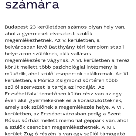
számára
Budapest 23 kerületében számos olyan hely van,
ahol a gyermeket elvesztett szülők
megemlékezhetnek. Az V. kerületben, a
belvárosban lévő Batthyány téri templom stabil
helye azon szülőknek, akik vallásos
megemlékezésre vágynak. A VI. kerületben a Teréz
körút mellett több pszichológiai intézmény is
működik, ahol szülői csoportok találkoznak. Az XI.
kerületben, a Móricz Zsigmond körtéren több
szülői szervezet is tartja az irodáját. Az
Erzsébetfalvi temetőben külön rész van az egy
éven aluli gyermekeknek és a koraszülötteknek,
amely sok szülőnek a megemlékezés helye. A VII.
kerületben, az Erzsébetvárosban pedig a Szent
Rókus kórház mellett memorial géppark van, ahol
a szülők csendben megemlékezhetnek. A XIII.
kerület Zugló részén is van egy szülői támogató