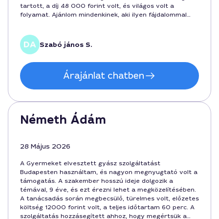
tartott, a díj 48 000 forint volt, és világos volt a
folyamat. Ajánlom mindenkinek, aki ilyen fájdalommal
küzd és szüksége van rá, hogy legyen valaki, aki mellett
fel tudja tárni a veszteség mélységét Budapesten.
Szabó jános S.
Árajánlat chatben
Németh Ádám
28 Május 2026
A Gyermeket elvesztett gyász szolgáltatást
Budapesten használtam, és nagyon megnyugtató volt a
támogatás. A szakember hosszú ideje dolgozik a
témával, 9 éve, és ezt érezni lehet a megközelítésében.
A tanácsadás során megbecsülő, türelmes volt, előzetes
költség 12000 forint volt, a teljes időtartam 60 perc. A
szolgáltatás hozzásegített ahhoz, hogy megértsük a