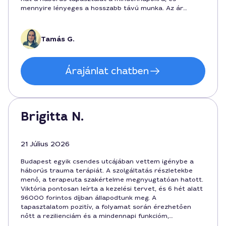
mennyire lényeges a hosszabb távú munka. Az ár
42000 forint volt, a kezelés 8 hétig tartott, és Tamás
volt a szakértő, akivel minden ülésen tisztán lehetett
kommunikálni.
Tamás G.
Árajánlat chatben
Brigitta N.
21 Július 2026
Budapest egyik csendes utcájában vettem igénybe a
háborús trauma terápiát. A szolgáltatás részletekbe
menő, a terapeuta szakértelme megnyugtatóan hatott.
Viktória pontosan leírta a kezelési tervet, és 6 hét alatt
96000 forintos díjban állapodtunk meg. A
tapasztalatom pozitív, a folyamat során érezhetően
nőtt a rezilienciám és a mindennapi funkcióm,
köszönhetően a város nyújtotta támogatásnak is.