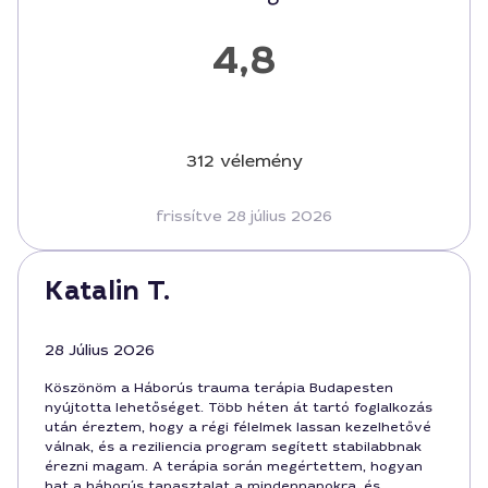
4,8
312 vélemény
frissítve 28 július 2026
Katalin T.
28 Július 2026
Köszönöm a Háborús trauma terápia Budapesten
nyújtotta lehetőséget. Több héten át tartó foglalkozás
után éreztem, hogy a régi félelmek lassan kezelhetővé
válnak, és a reziliencia program segített stabilabbnak
érezni magam. A terápia során megértettem, hogyan
hat a háborús tapasztalat a mindennapokra, és