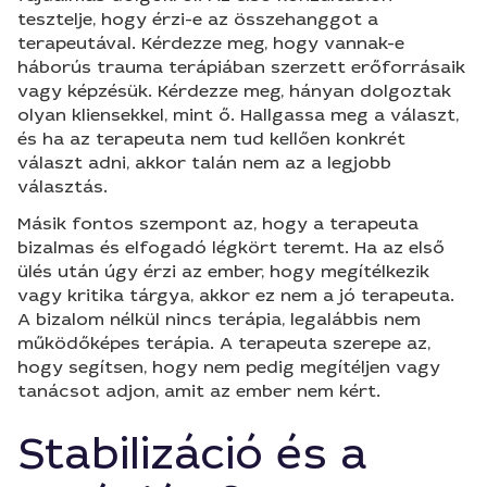
tesztelje, hogy érzi-e az összehanggot a
terapeutával. Kérdezze meg, hogy vannak-e
háborús trauma terápiában szerzett erőforrásaik
vagy képzésük. Kérdezze meg, hányan dolgoztak
olyan kliensekkel, mint ő. Hallgassa meg a választ,
és ha az terapeuta nem tud kellően konkrét
választ adni, akkor talán nem az a legjobb
választás.
Másik fontos szempont az, hogy a terapeuta
bizalmas és elfogadó légkört teremt. Ha az első
ülés után úgy érzi az ember, hogy megítélkezik
vagy kritika tárgya, akkor ez nem a jó terapeuta.
A bizalom nélkül nincs terápia, legalábbis nem
működőképes terápia. A terapeuta szerepe az,
hogy segítsen, hogy nem pedig megítéljen vagy
tanácsot adjon, amit az ember nem kért.
Stabilizáció és a