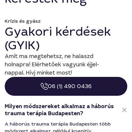
Krízis és gyász
Gyakori kérdések
(GYIK)
Amit ma megtehetsz, ne halaszd
holnapra! Elérhetőek vagyunk éjjel-
nappal. Hívj minket most!
06 (1) 490 0436
Milyen módszereket alkalmaz a háborús
trauma terápia Budapesten?
A háborús trauma terápia Budapesten több
módszert alkalmaz, például kognitív