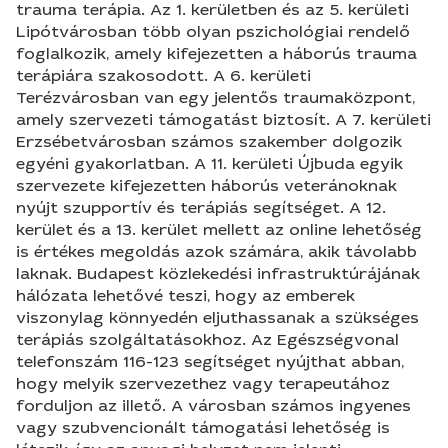
trauma terápia. Az 1. kerületben és az 5. kerületi
Lipótvárosban több olyan pszichológiai rendelő
foglalkozik, amely kifejezetten a háborús trauma
terápiára szakosodott. A 6. kerületi
Terézvárosban van egy jelentős traumaközpont,
amely szervezeti támogatást biztosít. A 7. kerületi
Erzsébetvárosban számos szakember dolgozik
egyéni gyakorlatban. A 11. kerületi Újbuda egyik
szervezete kifejezetten háborús veteránoknak
nyújt szupportív és terápiás segítséget. A 12.
kerület és a 13. kerület mellett az online lehetőség
is értékes megoldás azok számára, akik távolabb
laknak. Budapest közlekedési infrastruktúrájának
hálózata lehetővé teszi, hogy az emberek
viszonylag könnyedén eljuthassanak a szükséges
terápiás szolgáltatásokhoz. Az Egészségvonal
telefonszám 116-123 segítséget nyújthat abban,
hogy melyik szervezethez vagy terapeutához
forduljon az illető. A városban számos ingyenes
vagy szubvencionált támogatási lehetőség is