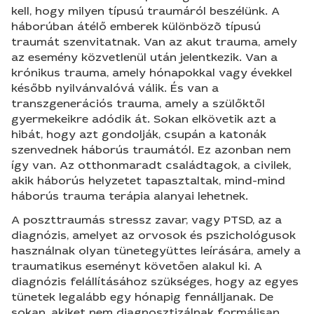
kell, hogy milyen típusú traumáról beszélünk. A
háborúban átélő emberek különbözõ típusú
traumát szenvitatnak. Van az akut trauma, amely
az esemény közvetlenül után jelentkezik. Van a
krónikus trauma, amely hónapokkal vagy évekkel
később nyilvánvalóvá válik. És van a
transzgenerációs trauma, amely a szülőktől
gyermekeikre adódik át. Sokan elkövetik azt a
hibát, hogy azt gondolják, csupán a katonák
szenvednek háborús traumától. Ez azonban nem
így van. Az otthonmaradt családtagok, a civilek,
akik háborús helyzetet tapasztaltak, mind-mind
háborús trauma terápia alanyai lehetnek.
A poszttraumás stressz zavar, vagy PTSD, az a
diagnózis, amelyet az orvosok és pszichológusok
használnak olyan tünetegyüttes leírására, amely a
traumatikus eseményt követően alakul ki. A
diagnózis felállításához szükséges, hogy az egyes
tünetek legalább egy hónapig fennálljanak. De
sokan, akiket nem diagnosztizálnak formálisan,