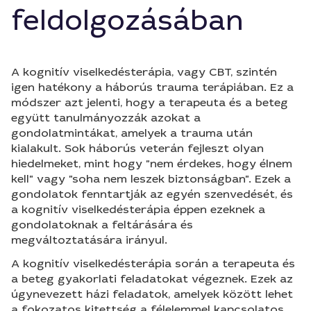
feldolgozásában
A kognitív viselkedésterápia, vagy CBT, szintén
igen hatékony a háborús trauma terápiában. Ez a
módszer azt jelenti, hogy a terapeuta és a beteg
együtt tanulmányozzák azokat a
gondolatmintákat, amelyek a trauma után
kialakult. Sok háborús veterán fejleszt olyan
hiedelmeket, mint hogy "nem érdekes, hogy élnem
kell" vagy "soha nem leszek biztonságban". Ezek a
gondolatok fenntartják az egyén szenvedését, és
a kognitív viselkedésterápia éppen ezeknek a
gondolatoknak a feltárására és
megváltoztatására irányul.
A kognitív viselkedésterápia során a terapeuta és
a beteg gyakorlati feladatokat végeznek. Ezek az
úgynevezett házi feladatok, amelyek között lehet
a fokozatos kitettség a félelemmel kapcsolatos