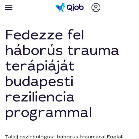
Fedezze fel
háborús trauma
terápiáját
budapesti
reziliencia
programmal
Találj pszichológust háborús traumára! Foglalj