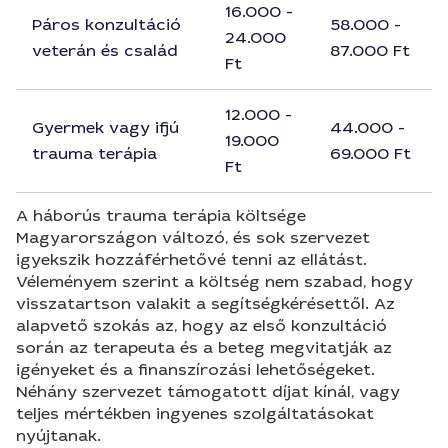
16.000 -
Páros konzultáció
58.000 -
24.000
veterán és család
87.000 Ft
Ft
12.000 -
Gyermek vagy ifjú
44.000 -
19.000
trauma terápia
69.000 Ft
Ft
A háborús trauma terápia költsége
Magyarországon változó, és sok szervezet
igyekszik hozzáférhetővé tenni az ellátást.
Véleményem szerint a költség nem szabad, hogy
visszatartson valakit a segítségkérésettől. Az
alapvető szokás az, hogy az első konzultáció
során az terapeuta és a beteg megvitatják az
igényeket és a finanszírozási lehetőségeket.
Néhány szervezet támogatott díjat kínál, vagy
teljes mértékben ingyenes szolgáltatásokat
nyújtanak.