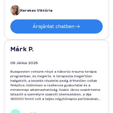
Kerekes Viktória
Árajánlat chatben
Márk P.
06 Június 2026
Budapesten vettünk részt a háborús trauma terápia
programban, és megérte. A terapeuta megértően
hallgatott, a kezelés részletei pedig érthetően voltak
felépítve, különösen a reziliencia gyakorlatai és a
mindennapi alkalmazhatóság. Szabó János szakértelme
látszott a személyre szabott ütemezésben, a díja
180000 forint volt a teljes négyhónapos periódusban,
ami megfelelt a hosszú távú haszonnak. A program
vége felé stabilabbnak éreztem magamat, és Budapest
közelsége plusz pozitívumként hatott.