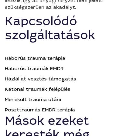
létezik, így az anyagi helyzet nem jelenti
szükségszerûen az akadályt.
Kapcsolódó
szolgáltatások
Háborús trauma terápia
Háborús traumák EMDR
Háziállat vesztés támogatás
Katonai traumák felépülés
Menekült trauma utáni
Poszttraumás EMDR terápia
Mások ezeket
keresték még