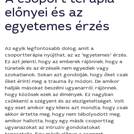
előnyei és az
egyetemes érzés
Az egyik legfontosabb dolog, amit a
csoportterápia nyújthat, az az "egyetemes" érzés.
Ez azt jelenti, hogy az emberek rájönnek, hogy a
tüneteik és az érzéseik nem egyediek vagy
szokatlanok. Sokan azt gondolják, hogy őket csak
őket érinti meg a trauma ily módon. De amikor
hallják másokat beszélni ugyanarról, rájönnek,
hogy közösek ezek az élmények. Ez nagyban
csökkenti a szégyent és az elszigeteltséget. Volt
egy eset amikor egy kliens azt mondta, hogy csak
akkor értette meg, hogy nem tébolyodott meg,
amikor hallotta, hogy egy másik csoporttag
ugyanazokat az intruzív gondolatokat
tapasztalja. Egy másik előnye a csoport