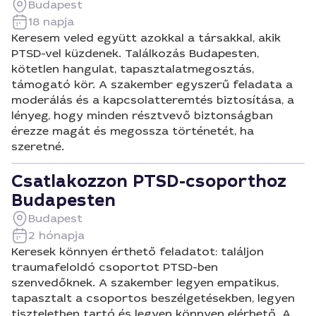
Budapest
18 napja
Keresem veled együtt azokkal a társakkal, akik
PTSD-vel küzdenek. Találkozás Budapesten,
kötetlen hangulat, tapasztalatmegosztás,
támogató kör. A szakember egyszerű feladata a
moderálás és a kapcsolatteremtés biztosítása, a
lényeg, hogy minden résztvevő biztonságban
érezze magát és megossza történetét, ha
szeretné.
Csatlakozzon PTSD-csoporthoz
Budapesten
Budapest
2 hónapja
Keresek könnyen érthető feladatot: találjon
traumafeloldó csoportot PTSD-ben
szenvedőknek. A szakember legyen empatikus,
tapasztalt a csoportos beszélgetésekben, legyen
tiszteletben tartó és legyen könnyen elérhető. A