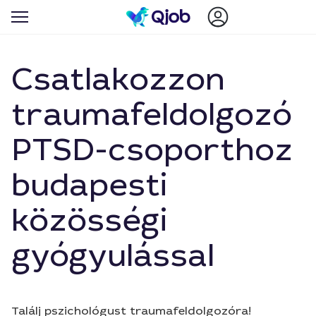
Csatlakozzon
traumafeldolgozó
PTSD-csoporthoz
budapesti
közösségi
gyógyulással
Találj pszichológust traumafeldolgozóra!