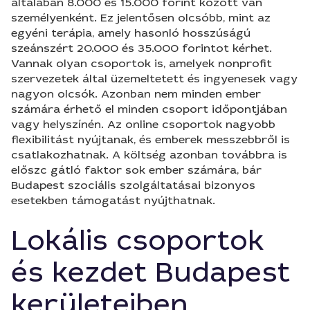
általában 8.000 és 15.000 forint között van
személyenként. Ez jelentősen olcsóbb, mint az
egyéni terápia, amely hasonló hosszúságú
szeánszért 20.000 és 35.000 forintot kérhet.
Vannak olyan csoportok is, amelyek nonprofit
szervezetek által üzemeltetett és ingyenesek vagy
nagyon olcsók. Azonban nem minden ember
számára érhető el minden csoport időpontjában
vagy helyszínén. Az online csoportok nagyobb
flexibilitást nyújtanak, és emberek messzebbről is
csatlakozhatnak. A költség azonban továbbra is
előszc gátló faktor sok ember számára, bár
Budapest szociális szolgáltatásai bizonyos
esetekben támogatást nyújthatnak.
Lokális csoportok
és kezdet Budapest
kerületeiben