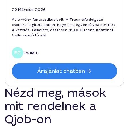
22 Március 2026
Az élmény fantasztikus volt. A Traumafeldolgozó
csoport segített abban, hogy újra egyensúlyba kerüljek.
A kezelés 3 alkalom, összesen 45,000 forint. Köszönet
Csilla szakértőnek!
Csilla F.
Árajánlat chatben
Nézd meg, mások
mit rendelnek a
Qjob-on