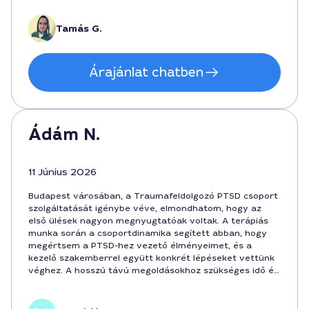
Ajánlom mindenkinek, aki Budapest belvárosában keresi
a stabilabb mindennapokat.
Tamás G.
Árajánlat chatben
Ádám N.
11 Június 2026
Budapest városában, a Traumafeldolgozó PTSD csoport
szolgáltatását igénybe véve, elmondhatom, hogy az
első ülések nagyon megnyugtatóak voltak. A terápiás
munka során a csoportdinamika segített abban, hogy
megértsem a PTSD-hez vezető élményeimet, és a
kezelő szakemberrel együtt konkrét lépéseket vettünk
véghez. A hosszú távú megoldásokhoz szükséges idő és
költség 15000 forint/alkalom, a teljes program pedig
tartalmazza az elkövetkező 8-10 hétet is. A szolgáltatót
113126 kódú Szabó János személyében találtam meg, aki