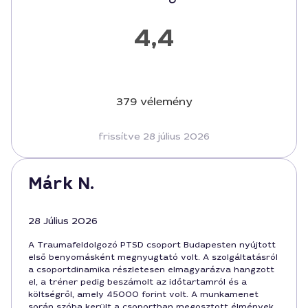
4,4
379 vélemény
frissítve 28 július 2026
Márk N.
28 Július 2026
A Traumafeldolgozó PTSD csoport Budapesten nyújtott
első benyomásként megnyugtató volt. A szolgáltatásról
a csoportdinamika részletesen elmagyarázva hangzott
el, a tréner pedig beszámolt az időtartamról és a
költségről, amely 45000 forint volt. A munkamenet
során szóba került a csoportban megosztott élmények