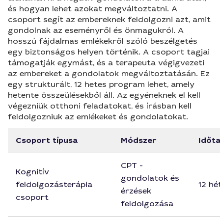
és hogyan lehet azokat megváltoztatni. A
csoport segít az embereknek feldolgozni azt, amit
gondolnak az eseményről és önmagukról. A
hosszú fájdalmas emlékekről szóló beszélgetés
egy biztonságos helyen történik. A csoport tagjai
támogatják egymást, és a terapeuta végigvezeti
az embereket a gondolatok megváltoztatásán. Ez
egy strukturált, 12 hetes program lehet, amely
hetente összeülésekből áll. Az egyéneknek el kell
végezniük otthoni feladatokat, és írásban kell
feldolgozniuk az emlékeket és gondolatokat.
Csoport típusa
Módszer
Időt
CPT -
Kognitív
gondolatok és
feldolgozásterápia
12 hét
érzések
csoport
feldolgozása