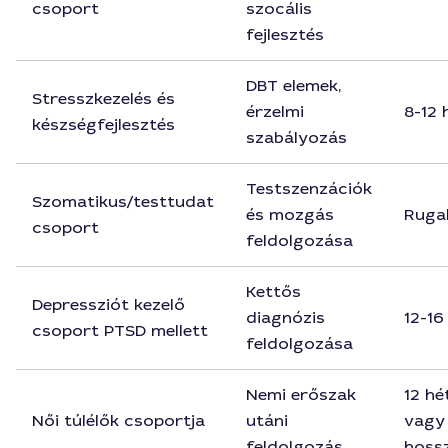
csoport
szocális
fejlesztés
DBT elemek,
Stresszkezelés és
érzelmi
8-12 
készségfejlesztés
szabályozás
Testszenzációk
Szomatikus/testtudat
és mozgás
Ruga
csoport
feldolgozása
Kettős
Depressziót kezelő
diagnózis
12-16
csoport PTSD mellett
feldolgozása
Nemi erőszak
12 hé
Női túlélők csoportja
utáni
vagy
feldolgozás
hoss