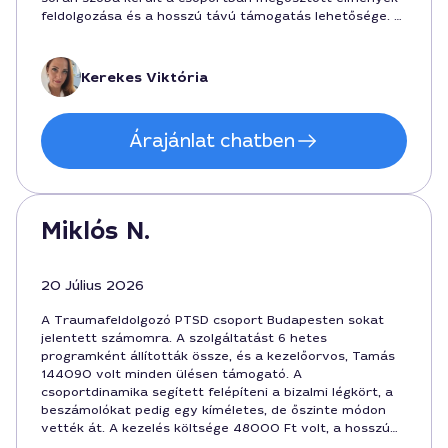
feldolgozása és a hosszú távú támogatás lehetősége. A
részvételi idő 90 perc volt, a terápia hatékonyságát
pedig a közösség ereje adta meg. Ajánlom Budapest
belvárosában élőknek, akik szeretnék megérteni a
Kerekes Viktória
trauma hatásait és megoldásokat találni a
mindennapokra.
Árajánlat chatben
Miklós N.
20 Július 2026
A Traumafeldolgozó PTSD csoport Budapesten sokat
jelentett számomra. A szolgáltatást 6 hetes
programként állították össze, és a kezelőorvos, Tamás
144090 volt minden ülésen támogató. A
csoportdinamika segített felépíteni a bizalmi légkört, a
beszámolókat pedig egy kíméletes, de őszinte módon
vették át. A kezelés költsége 48000 Ft volt, a hosszú
távú hatásért pedig megérte az időt és a pénzt.