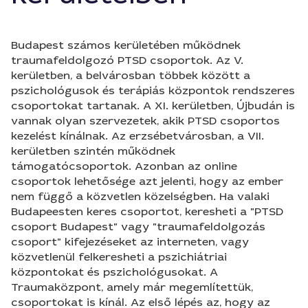
Budapest számos kerületében működnek
traumafeldolgozó PTSD csoportok. Az V.
kerületben, a belvárosban többek között a
pszichológusok és terápiás központok rendszeres
csoportokat tartanak. A XI. kerületben, Újbudán is
vannak olyan szervezetek, akik PTSD csoportos
kezelést kínálnak. Az erzsébetvárosban, a VII.
kerületben szintén működnek
támogatócsoportok. Azonban az online
csoportok lehetősége azt jelenti, hogy az ember
nem függő a közvetlen közelségben. Ha valaki
Budapeesten keres csoportot, keresheti a "PTSD
csoport Budapest" vagy "traumafeldolgozás
csoport" kifejezéseket az interneten, vagy
közvetlenül felkeresheti a pszichiátriai
központokat és pszichológusokat. A
Traumaközpont, amely már megemlítettük,
csoportokat is kínál. Az első lépés az, hogy az