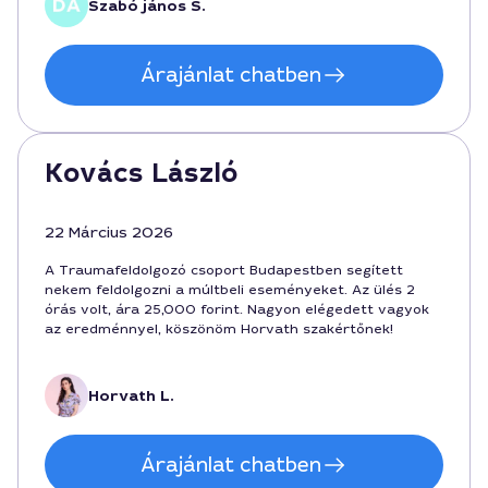
Szabó jános S.
nyitott és tiszteletteljes hangnemben vezeti a
csoportot. Nagyon ajánlom mindenkinek, aki Budapest
környékén keresi a gyógyulást.
Árajánlat chatben
Kovács László
22 Március 2026
A Traumafeldolgozó csoport Budapestben segített
nekem feldolgozni a múltbeli eseményeket. Az ülés 2
órás volt, ára 25,000 forint. Nagyon elégedett vagyok
az eredménnyel, köszönöm Horvath szakértőnek!
Horvath L.
Árajánlat chatben