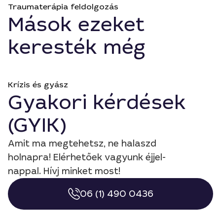
Traumaterápia feldolgozás
Mások ezeket
keresték még
Krízis és gyász
Gyakori kérdések
(GYIK)
Amit ma megtehetsz, ne halaszd
holnapra! Elérhetőek vagyunk éjjel-
nappal. Hívj minket most!
06 (1) 490 0436