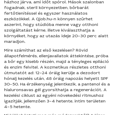
házhoz járva, ami időt spórol. Mások szalonban
fogadnak, steril környezetben, bőrbarát
fertőtlenítéssel és egyszer használatos
eszközökkel. A Qjob.hu-n könnyen szűrhet
aszerint, hogy stúdióba menne vagy otthoni
szolgáltatást kérne, illetve kiválaszthatja a
környéket, hogy az utazás ideje 20–30 perc alatt
maradjon.
Mire számíthat az első kezelésen? Rövid
állapotfelmérés, ellenjavallatok áttekintése, próba
a bőr egy kisebb részén, majd a tényleges epiláció
és enzim felvitel. A kozmetikus részletes otthoni
útmutatót ad: 12–24 óráig kerülje a dezodort
hónalj kezelés után, 48 óráig napozás helyett SPF
30–50. Ha érzékenység jelentkezik, a pantenol és a
hialuronsavas gél gyorsíthatja a regenerációt. A
kezelési ciklust az egyéni növekedési ritmushoz
igazítják, jellemzően 3–4 hetente, intim területen
4–5 hetente.