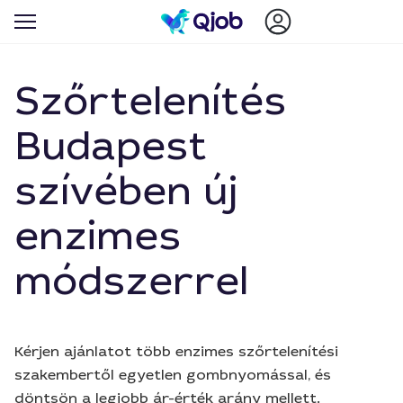
Szőrtelenítés
Budapest
szívében új
enzimes
módszerrel
Kérjen ajánlatot több enzimes szőrtelenítési
szakembertől egyetlen gombnyomással, és
döntsön a legjobb ár-érték arány mellett.