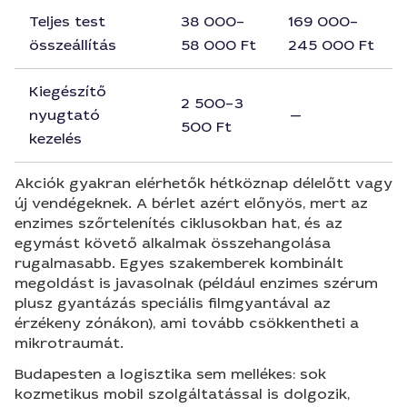
Teljes test
38 000–
169 000–
összeállítás
58 000 Ft
245 000 Ft
Kiegészítő
2 500–3
nyugtató
—
500 Ft
kezelés
Akciók gyakran elérhetők hétköznap délelőtt vagy
új vendégeknek. A bérlet azért előnyös, mert az
enzimes szőrtelenítés ciklusokban hat, és az
egymást követő alkalmak összehangolása
rugalmasabb. Egyes szakemberek kombinált
megoldást is javasolnak (például enzimes szérum
plusz gyantázás speciális filmgyantával az
érzékeny zónákon), ami tovább csökkentheti a
mikrotraumát.
Budapesten a logisztika sem mellékes: sok
kozmetikus mobil szolgáltatással is dolgozik,