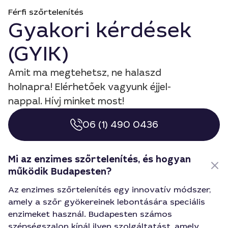
Férfi szőrtelenítés
Gyakori kérdések
(GYIK)
Amit ma megtehetsz, ne halaszd
holnapra! Elérhetőek vagyunk éjjel-
nappal. Hívj minket most!
06 (1) 490 0436
Mi az enzimes szőrtelenítés, és hogyan
működik Budapesten?
Az enzimes szőrtelenítés egy innovatív módszer,
amely a szőr gyökereinek lebontására speciális
enzimeket használ. Budapesten számos
szépségszalon kínál ilyen szolgáltatást, amely