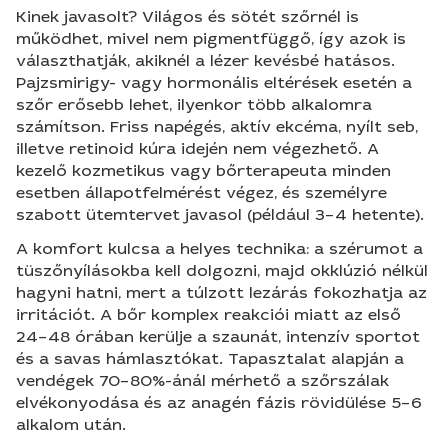
Kinek javasolt? Világos és sötét szőrnél is
működhet, mivel nem pigmentfüggő, így azok is
választhatják, akiknél a lézer kevésbé hatásos.
Pajzsmirigy- vagy hormonális eltérések esetén a
szőr erősebb lehet, ilyenkor több alkalomra
számítson. Friss napégés, aktív ekcéma, nyílt seb,
illetve retinoid kúra idején nem végezhető. A
kezelő kozmetikus vagy bőrterapeuta minden
esetben állapotfelmérést végez, és személyre
szabott ütemtervet javasol (például 3–4 hetente).
A komfort kulcsa a helyes technika: a szérumot a
tüszőnyílásokba kell dolgozni, majd okklúzió nélkül
hagyni hatni, mert a túlzott lezárás fokozhatja az
irritációt. A bőr komplex reakciói miatt az első
24–48 órában kerülje a szaunát, intenzív sportot
és a savas hámlasztókat. Tapasztalat alapján a
vendégek 70–80%-ánál mérhető a szőrszálak
elvékonyodása és az anagén fázis rövidülése 5–6
alkalom után.