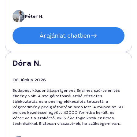
megérte az összeget, sőt a jövő heti kontroll is belefért
az ütemezésbe. A szolgáltatás Budapest belvárosában
található, így könnyen megközelíthető.
Péter H.
Árajánlat chatben
Dóra N.
08 Június 2026
Budapest központjában igényes Enzimes szőrtelenítés
élmény volt. A szolgáltatásról szóló részletes
tájékoztatás és a peeling előkészítés tetszett, a
végeredmény pedig láthatóan sima lett. A munka az 60
perces kezeléssel együtt 42000 forintba került, és
Péter volt a szakértő, aki 5 éve foglalkozik enzimes
technikákkal. Biztosan visszatérek, ha szükségem van
rá.