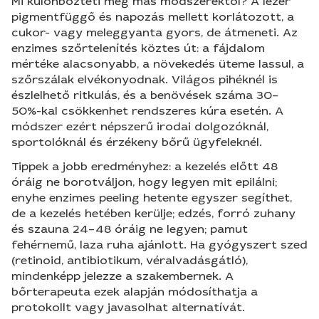
Mi különbözteti meg más módszerektől? A lézer
pigmentfüggő és napozás mellett korlátozott, a
cukor- vagy meleggyanta gyors, de átmeneti. Az
enzimes szőrtelenítés köztes út: a fájdalom
mértéke alacsonyabb, a növekedés üteme lassul, a
szőrszálak elvékonyodnak. Világos pihéknél is
észlelhető ritkulás, és a benövések száma 30–
50%-kal csökkenhet rendszeres kúra esetén. A
módszer ezért népszerű irodai dolgozóknál,
sportolóknál és érzékeny bőrű ügyfeleknél.
Tippek a jobb eredményhez: a kezelés előtt 48
óráig ne borotváljon, hogy legyen mit epilálni;
enyhe enzimes peeling hetente egyszer segíthet,
de a kezelés hetében kerülje; edzés, forró zuhany
és szauna 24–48 óráig ne legyen; pamut
fehérnemű, laza ruha ajánlott. Ha gyógyszert szed
(retinoid, antibiotikum, véralvadásgátló),
mindenképp jelezze a szakembernek. A
bőrterapeuta ezek alapján módosíthatja a
protokollt vagy javasolhat alternatívát.