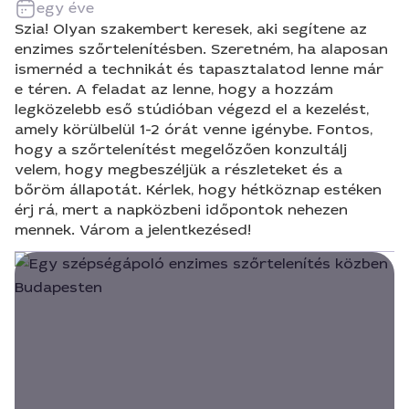
egy éve
Szia! Olyan szakembert keresek, aki segítene az
enzimes szőrtelenítésben. Szeretném, ha alaposan
ismernéd a technikát és tapasztalatod lenne már
e téren. A feladat az lenne, hogy a hozzám
legközelebb eső stúdióban végezd el a kezelést,
amely körülbelül 1-2 órát venne igénybe. Fontos,
hogy a szőrtelenítést megelőzően konzultálj
velem, hogy megbeszéljük a részleteket és a
bőröm állapotát. Kérlek, hogy hétköznap estéken
érj rá, mert a napközbeni időpontok nehezen
mennek. Várom a jelentkezésed!