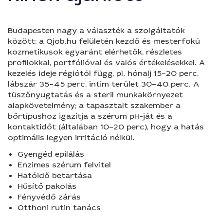
Budapesten nagy a választék a szolgáltatók
között: a Qjob.hu felületén kezdő és mesterfokú
kozmetikusok egyaránt elérhetők, részletes
profilokkal, portfólióval és valós értékelésekkel. A
kezelés ideje régiótól függ, pl. hónalj 15–20 perc,
lábszár 35–45 perc, intim terület 30–40 perc. A
tüszőnyugtatás és a steril munkakörnyezet
alapkövetelmény; a tapasztalt szakember a
bőrtípushoz igazítja a szérum pH-ját és a
kontaktidőt (általában 10–20 perc), hogy a hatás
optimális legyen irritáció nélkül.
Gyengéd epilálás
Enzimes szérum felvitel
Hatóidő betartása
Hűsítő pakolás
Fényvédő zárás
Otthoni rutin tanács