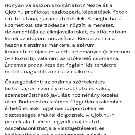
Hogyan válasszon szolgáltatót? Nézze át a
Qjob.hu profilokat: eszközpark, képesítések, fotók
előtte–utána, garanciafeltételek. A megbízható
kozmetikus szerződésben rögzíti a menetet,
dokumentálja az ellenjavallatokat, és átláthatóan
kezeli az időpontmódosítást. Kérdezzen rá a
használt enzimes márkára, a szérum
koncentrációjára és a pH-tartományra (jellemzően
5–7 közötti), valamint az utókezelő csomagra.
Érdemes próba-kezelést foglalni kis területre,
mielőtt nagyobb zónára vállalkozna.
Összegzésként: az enzimes szőrtelenítés
biztonságos, személyre szabható és valós,
számszerűsíthető javulást hoz néhány kezelés
után. Budapesten számos független szakember
érhető el, akik rugalmas időpontokkal és
tisztességes árakkal dolgoznak. A Qjob.hu-n
percek alatt kérhet egyedi árajánlatot,
összehasonlíthatja a visszajelzéseket, és
kiválaszthatja azt a szakembert, akinek a