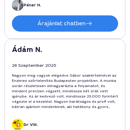
Péter H.
Árajánlat chatben
Ádám N.
26 Szeptember 2025
Nagyon meg vagyok elégedve Gábor szakértelmével az
Enzimes szőrtelenítés Budapesten projektben. A munka
során részletesen elmagyarázta a folyamatot, és
mindent precízen végzett, mindössze két órát vett
igénybe. Az ár kedvező volt, mindössze 25.000 forintért
végezte el a kezelést. Nagyon barátságos és profi volt,
bátran ajánlom mindenkinek, aki hatékony és gyors
szőrtelenítést keres!
Dr Vill.