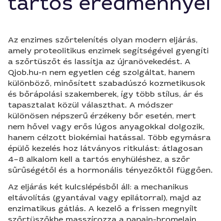
tartós eredménnyel
Az enzimes szőrtelenítés olyan modern eljárás,
amely proteolitikus enzimek segítségével gyengíti
a szőrtüszőt és lassítja az újranövekedést. A
Qjob.hu-n nem egyetlen cég szolgáltat, hanem
különböző, minősített szabadúszó kozmetikusok
és bőrápolási szakemberek, így több stílus, ár és
tapasztalat közül választhat. A módszer
különösen népszerű érzékeny bőr esetén, mert
nem hővel vagy erős lúgos anyagokkal dolgozik,
hanem célzott biokémiai hatással. Több egymásra
épülő kezelés hoz látványos ritkulást: átlagosan
4–8 alkalom kell a tartós enyhüléshez, a szőr
sűrűségétől és a hormonális tényezőktől függően.
Az eljárás két kulcslépésből áll: a mechanikus
eltávolítás (gyantával vagy epilátorral), majd az
enzimatikus gátlás. A kezelő a frissen megnyílt
szőrtüszőkbe masszírozza a papain-bromelain