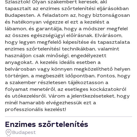
Sziasztok! Olyan szakembert keresek, aki
tapasztalt az enzimes szőrtelenítési eljárásokban
Budapesten. A feladatom az, hogy biztonságosan
és hatékonyan végezze el ezt a kezelést a
lábamon, és garantálja, hogy a módszer megfelel
az összes egészségügyi előírásnak. Elvárásom,
hogy legyen megfelelő képesítése és tapasztalata
enzimes szőrtelenítési technikákban, valamint
használjon csak minőségi, engedélyezett
anyagokat. A kezelés ideális esetben a
belvárosban vagy könnyen megközelíthető helyen
történjen, a megbeszélt időpontban. Fontos, hogy
a szakember részletesen tájékoztasson a
folyamat menetéről, az esetleges kockázatokról
és utókezelésről. Várom a jelentkezéseteket, hogy
minél hamarabb elvégezhessük ezt a
professzionális kezelést!
Enzimes szőrtelenítés
Budapest