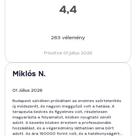
4,4
263 vélemény
frissítve 01 július 2026
Miklós N.
01 Július 2026
Budapest szívében próbáltam az enzimes szőrtelenítés
új módszerét, és nagyon meggyőző volt a hatása. A
terapeuta kedves és figyelmes volt, részletesen
magyarázta a folyamatot, közben nyugtató zenét
adott. A kezelés közben éreztem a professzionális
hozzáállást, és a végeredmény láthatóan sima bőrt
adott. Az ára 160000 forint volt, és a hatékonyságért