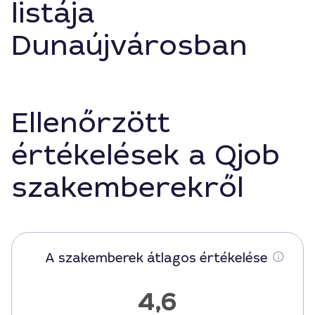
listája
Dunaújvárosban
Ellenőrzött
értékelések a Qjob
szakemberekről
A szakemberek átlagos értékelése
4,6