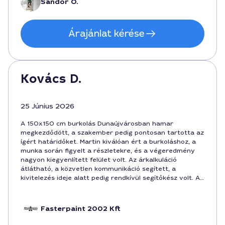
Sándor Ó.
Árajánlat kérése
Kovács D.
25 Június 2026
A 150x150 cm burkolás Dunaújvárosban hamar
megkezdődött, a szakember pedig pontosan tartotta az
ígért határidőket. Martin kiválóan ért a burkoláshoz, a
munka során figyelt a részletekre, és a végeredmény
nagyon kiegyenlített felület volt. Az árkalkuláció
átlátható, a közvetlen kommunikáció segített, a
kivitelezés ideje alatt pedig rendkívül segítőkész volt. A
megrendelés végösszege forintban 210 000, a
munkaidő 1 nap volt. Ajánlani tudom Dunaújvárosban az
ilyen típusú feladatokra.
Fasterpaint 2002 Kft