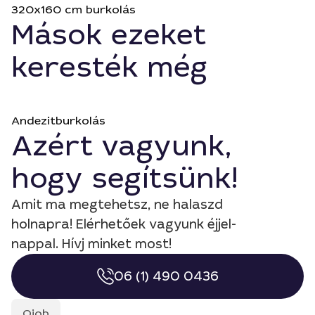
320x160 cm burkolás
Mások ezeket
keresték még
Andezitburkolás
Azért vagyunk,
hogy segítsünk!
Amit ma megtehetsz, ne halaszd
holnapra! Elérhetőek vagyunk éjjel-
nappal. Hívj minket most!
06 (1) 490 0436
Qjob