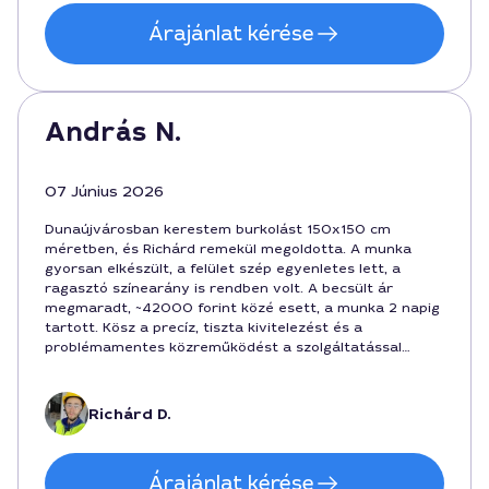
Árajánlat kérése
András N.
07 Június 2026
Dunaújvárosban kerestem burkolást 150x150 cm
méretben, és Richárd remekül megoldotta. A munka
gyorsan elkészült, a felület szép egyenletes lett, a
ragasztó színearány is rendben volt. A becsült ár
megmaradt, ~42000 forint közé esett, a munka 2 napig
tartott. Kösz a precíz, tiszta kivitelezést és a
problémamentes közreműködést a szolgáltatással
kapcsolatban.
Richárd D.
Árajánlat kérése