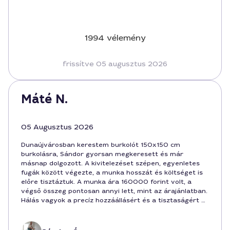
1994 vélemény
frissítve 05 augusztus 2026
Máté N.
05 Augusztus 2026
Dunaújvárosban kerestem burkolót 150x150 cm
burkolásra, Sándor gyorsan megkeresett és már
másnap dolgozott. A kivitelezéset szépen, egyenletes
fugák között végezte, a munka hosszát és költséget is
előre tisztáztuk. A munka ára 160000 forint volt, a
végső összeg pontosan annyi lett, mint az árajánlatban.
Hálás vagyok a precíz hozzáállásért és a tisztaságért a
befejezés után.