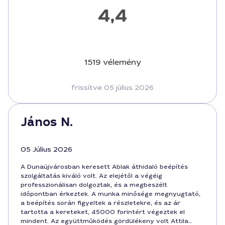
4,4
1519 vélemény
frissítve 05 július 2026
János N.
05 Július 2026
A Dunaújvárosban keresett Ablak áthidaló beépítés
szolgáltatás kiváló volt. Az elejétől a végéig
professzionálisan dolgoztak, és a megbeszélt
időpontban érkeztek. A munka minősége megnyugtató,
a beépítés során figyeltek a részletekre, és az ár
tartotta a kereteket, 45000 forintért végeztek el
mindent. Az együttműködés gördülékeny volt Attila