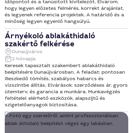
időpontot és a tanúsított kivitelezőt. Elvárom,
hogy legyen előzetes felmérés, korrekt árajánlat,
és legyenek referencia projektek. A határidő és a
minőség legyen egyenlő hangsúlyú.
Árnyékoló ablakáthidaló
szakértő felkérése
Dunaújváros
2 hónapja
Keresek tapasztalt szakembert ablakáthidaló
beépítésére Dunaújvárosban. A feladat: pontosan
illeszkedő tömítés, szabályos habarcs és
vízszintbe állítás. Elvárások: szerződéses ár, gyors
ütemterv, és garancia a munkára. Munkavégzés
feltételei: elérhető eszközök, alapszijtű és
szigetelőanyagok biztosítása.