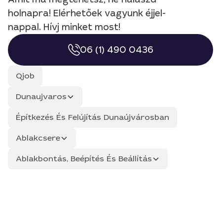
holnapra! Elérhetőek vagyunk éjjel-
nappal. Hívj minket most!
06 (1) 490 0436
Qjob
Dunaujvaros
Építkezés És Felújítás Dunaújvárosban
Ablakcsere
Ablakbontás, Beépítés És Beállítás