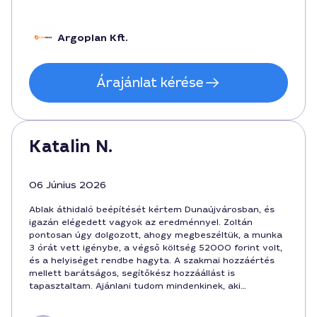
szakemberrel, aki részletesen tájékoztatott. Ajánlom
Dunaújvárosban élőknek, ha gyors és pontos megoldást
keresnek az ablakszárnyak közötti áthidalóra.
Argoplan Kft.
Árajánlat kérése
Katalin N.
06 Június 2026
Ablak áthidaló beépítését kértem Dunaújvárosban, és
igazán elégedett vagyok az eredménnyel. Zoltán
pontosan úgy dolgozott, ahogy megbeszéltük, a munka
3 órát vett igénybe, a végső költség 52000 forint volt,
és a helyiséget rendbe hagyta. A szakmai hozzáértés
mellett barátságos, segítőkész hozzáállást is
tapasztaltam. Ajánlani tudom mindenkinek, aki
szakszerű megoldást keres a beépítésre.