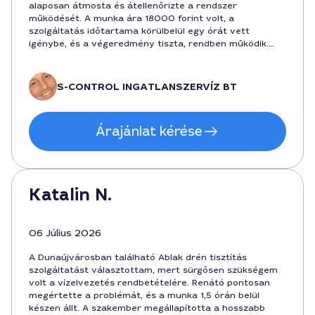
alaposan átmosta és átellenőrizte a rendszer
működését. A munka ára 18000 forint volt, a
szolgáltatás időtartama körülbelül egy órát vett
igénybe, és a végeredmény tiszta, rendben működik.
Szívesen ajánlom azoknak, akik hatékony megoldást
keresnek a városban.
S-CONTROL INGATLANSZERVÍZ BT
Árajánlat kérése
Katalin N.
06 Július 2026
A Dunaújvárosban található Ablak drén tisztítás
szolgáltatást választottam, mert sürgősen szükségem
volt a vízelvezetés rendbetételére. Renátó pontosan
megértette a problémát, és a munka 1,5 órán belül
készen állt. A szakember megállapította a hosszabb