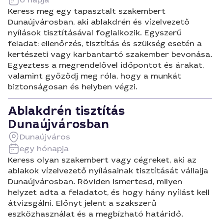
Keress meg egy tapasztalt szakembert
Dunaújvárosban, aki ablakdrén és vízelvezető
nyílások tisztításával foglalkozik. Egyszerű
feladat: ellenőrzés, tisztítás és szükség esetén a
kertészeti vagy karbantartó szakember bevonása.
Egyeztess a megrendelővel időpontot és árakat,
valamint győződj meg róla, hogy a munkát
biztonságosan és helyben végzi.
Ablakdrén tisztítás
Dunaújvárosban
Dunaújváros
egy hónapja
Keress olyan szakembert vagy cégreket, aki az
ablakok vízelvezető nyílásainak tisztítását vállalja
Dunaújvárosban. Röviden ismertesd, milyen
helyzet adta a feladatot, és hogy hány nyílást kell
átvizsgálni. Előnyt jelent a szakszerű
eszközhasználat és a megbízható határidő.