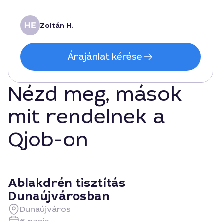
Zoltán H.
Árajánlat kérése
Nézd meg, mások
mit rendelnek a
Qjob-on
Ablakdrén tisztítás
Dunaújvárosban
Dunaújváros
6 napja