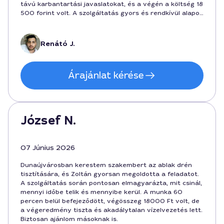
távú karbantartási javaslatokat, és a végén a költség 18
500 forint volt. A szolgáltatás gyors és rendkívül alapos
volt, minden részletre figyelt. Ajánlottam a barátaimnak
is ezt a csapatot Dunaújvárosban.
Renátó J.
Árajánlat kérése
József N.
07 Június 2026
Dunaújvárosban kerestem szakembert az ablak drén
tisztítására, és Zoltán gyorsan megoldotta a feladatot.
A szolgáltatás során pontosan elmagyarázta, mit csinál,
mennyi időbe telik és mennyibe kerül. A munka 60
percen belül befejeződött, végösszeg 18000 Ft volt, de
a végeredmény tiszta és akadálytalan vízelvezetés lett.
Biztosan ajánlom másoknak is.