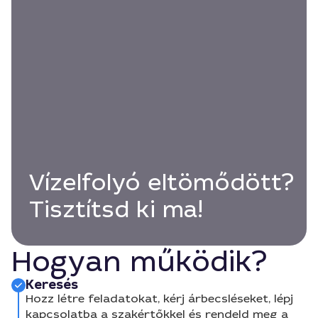
Vízelfolyó eltömődött?
Tisztítsd ki ma!
Hogyan működik?
Keresés
Hozz létre feladatokat, kérj árbecsléseket, lépj
kapcsolatba a szakértőkkel és rendeld meg a