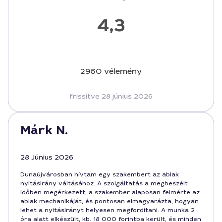
4,3
2960 vélemény
frissítve 28 június 2026
Márk N.
28 Június 2026
Dunaújvárosban hívtam egy szakembert az ablak
nyitásirány váltásához. A szolgáltatás a megbeszélt
időben megérkezett, a szakember alaposan felmérte az
ablak mechanikáját, és pontosan elmagyarázta, hogyan
lehet a nyitásirányt helyesen megfordítani. A munka 2
óra alatt elkészült, kb. 18 000 forintba került, és minden