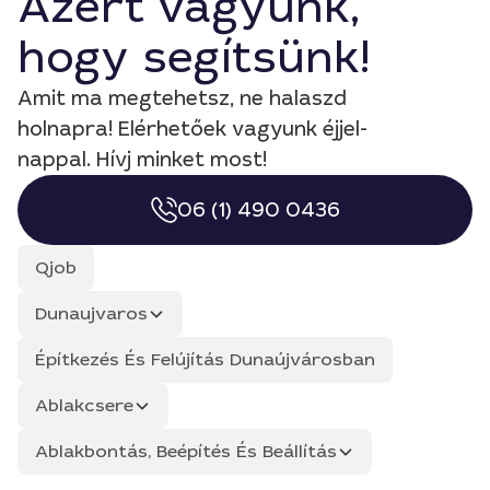
Azért vagyunk,
hogy segítsünk!
Amit ma megtehetsz, ne halaszd
holnapra! Elérhetőek vagyunk éjjel-
nappal. Hívj minket most!
06 (1) 490 0436
Qjob
Dunaujvaros
Építkezés És Felújítás Dunaújvárosban
Ablakcsere
Ablakbontás, Beépítés És Beállítás