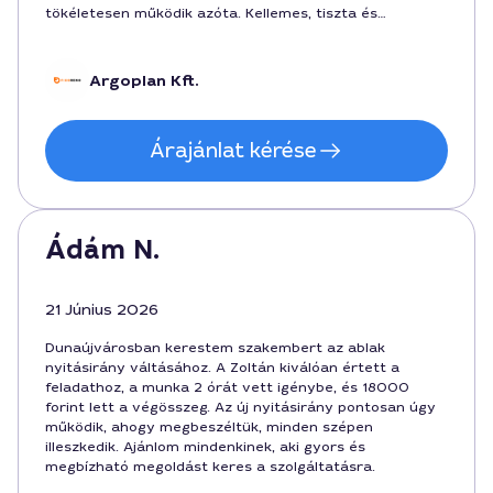
tökéletesen működik azóta. Kellemes, tiszta és
segítőkész hozzáállás volt.
Argoplan Kft.
Árajánlat kérése
Ádám N.
21 Június 2026
Dunaújvárosban kerestem szakembert az ablak
nyitásirány váltásához. A Zoltán kiválóan értett a
feladathoz, a munka 2 órát vett igénybe, és 18000
forint lett a végösszeg. Az új nyitásirány pontosan úgy
működik, ahogy megbeszéltük, minden szépen
illeszkedik. Ajánlom mindenkinek, aki gyors és
megbízható megoldást keres a szolgáltatásra.