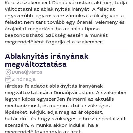
Keress szakembert Dunaújvárosban, aki meg tudja
változtatni az ablak nyitás irányát. A feladat
egyszerűbb legyen: szerszámokra szükség van, a
feladat nem tart tovább egy óránál. Vélemény és
árajánlat megadása, ha az ablak típusa
beazonosítható. Szükség esetén a munkát
megrendelőként fogadja el a szakember.
Ablaknyitás irányának
megváltoztatása
Dunaújváros
2 hónapja
Hirdess feladatot ablaknyitás irányának
megváltoztatására Dunaújvárosban. A szakember
legyen képes egyszerűen felmérni az aktuális
mechanizmust, és megmutatni a szükséges
lépéseket. Kérjük, adja meg az árképzést,
határidőt, és hogy szükséges-e hozzá specializált
szerszám. A munka akkor indul el, ha a
megrendelő jóváhagyja az árat.