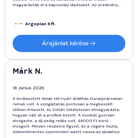
magyarázták el a kapcsolási lépéseket. Az eredmény
perfekt, a szolgáltatás az ár-érték arányban kiváló,
köszönöm Attila szakértelmét és pontos munkáját
Dunaújvárosban.
Argoplan Kft.
Árajánlat kérése
Márk N.
18 Június 2026
A kiválasztott Ablak téli-nyári átállítás Dunaújvárosban
remek volt. A szolgáltatás pontosan a megbeszélt
időben érkezett, és Zoltán tökéletesen elmagyarázta,
hogyan vált át a profilok között. A munkát gyorsan
elvégezte, a díj pedig reális volt, 48000 Ft körül
mozgott. Minden részletre figyelt, és a végére tiszta,
zökkenőmentes üzemmódot adott vissza az ablakhoz.