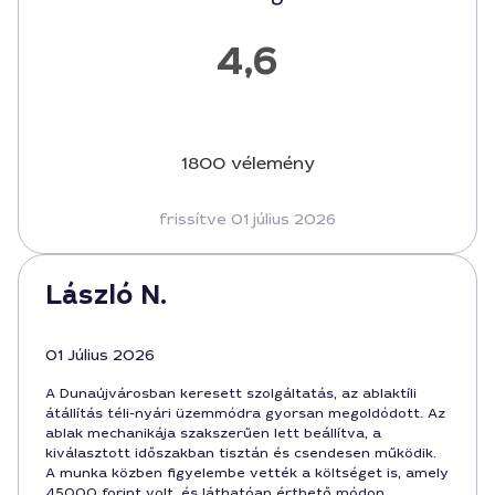
4,6
1800 vélemény
frissítve 01 július 2026
László N.
01 Július 2026
A Dunaújvárosban keresett szolgáltatás, az ablaktíli
átállítás téli-nyári üzemmódra gyorsan megoldódott. Az
ablak mechanikája szakszerűen lett beállítva, a
kiválasztott időszakban tisztán és csendesen működik.
A munka közben figyelembe vették a költséget is, amely
45000 forint volt, és láthatóan érthető módon