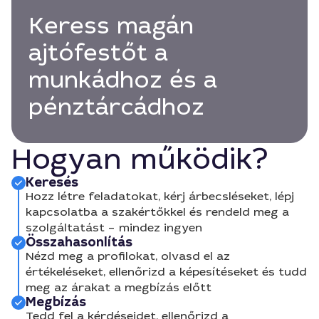
Keress magán
ajtófestőt a
munkádhoz és a
pénztárcádhoz
Hogyan működik?
Keresés
Hozz létre feladatokat, kérj árbecsléseket, lépj
kapcsolatba a szakértőkkel és rendeld meg a
szolgáltatást – mindez ingyen
Összahasonlítás
Nézd meg a profilokat, olvasd el az
értékeléseket, ellenőrizd a képesítéseket és tudd
meg az árakat a megbízás előtt
Megbízás
Tedd fel a kérdéseidet, ellenőrizd a