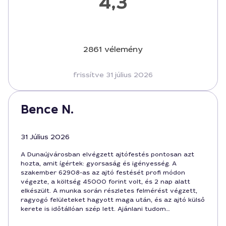
4,3
2861 vélemény
frissítve 31 július 2026
Bence N.
31 Július 2026
A Dunaújvárosban elvégzett ajtófestés pontosan azt
hozta, amit ígértek: gyorsaság és igényesség. A
szakember 62908-as az ajtó festését profi módon
végezte, a költség 45000 forint volt, és 2 nap alatt
elkészült. A munka során részletes felmérést végzett,
ragyogó felületeket hagyott maga után, és az ajtó külső
kerete is időtállóan szép lett. Ajánlani tudom
mindenkinek, aki Dunaújvárosban keres megbízható