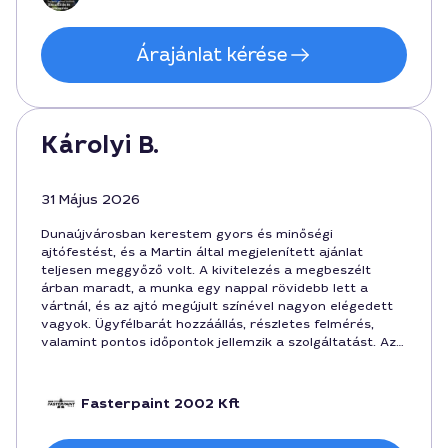
Árajánlat kérése
Károlyi B.
31 Május 2026
Dunaújvárosban kerestem gyors és minőségi
ajtófestést, és a Martin által megjelenített ajánlat
teljesen meggyőző volt. A kivitelezés a megbeszélt
árban maradt, a munka egy nappal rövidebb lett a
vártnál, és az ajtó megújult színével nagyon elégedett
vagyok. Ügyfélbarát hozzáállás, részletes felmérés,
valamint pontos időpontok jellemzik a szolgáltatást. Az
árban a forinthok is érthetően szerepeltek, így érthető
volt a költségterv.
Fasterpaint 2002 Kft