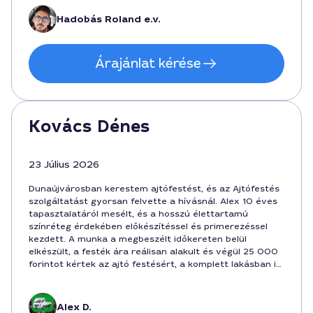
festőt az ajtóhoz.
Hadobás Roland e.v.
Árajánlat kérése
Kovács Dénes
23 Július 2026
Dunaújvárosban kerestem ajtófestést, és az Ajtófestés
szolgáltatást gyorsan felvette a hívásnál. Alex 10 éves
tapasztalatáról mesélt, és a hosszú élettartamú
színréteg érdekében előkészítéssel és primerezéssel
kezdett. A munka a megbeszélt időkereten belül
elkészült, a festék ára reálisan alakult és végül 25 000
forintot kértek az ajtó festésért, a komplett lakásban is
dolgozott. Nagyon elégedett vagyok a végeredménnyel,
és biztosan őt ajánlom más Dunaújvárosi otthonokhoz.
Alex D.