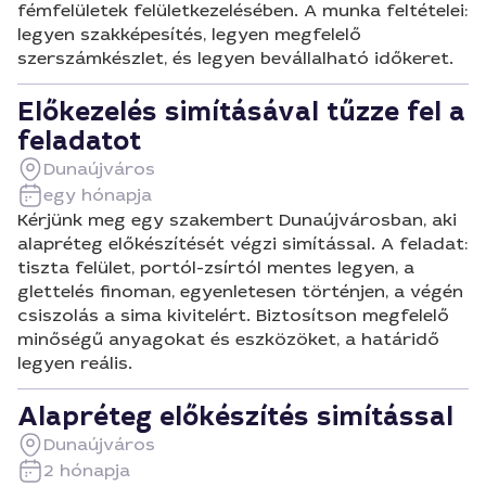
fémfelületek felületkezelésében. A munka feltételei:
legyen szakképesítés, legyen megfelelő
szerszámkészlet, és legyen bevállalható időkeret.
Előkezelés simításával tűzze fel a
feladatot
Dunaújváros
egy hónapja
Kérjünk meg egy szakembert Dunaújvárosban, aki
alapréteg előkészítését végzi simítással. A feladat:
tiszta felület, portól-zsírtól mentes legyen, a
glettelés finoman, egyenletesen történjen, a végén
csiszolás a sima kivitelért. Biztosítson megfelelő
minőségű anyagokat és eszközöket, a határidő
legyen reális.
Alapréteg előkészítés simítással
Dunaújváros
2 hónapja