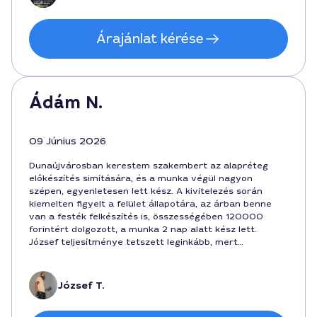
Árajánlat kérése
Ádám N.
09 Június 2026
Dunaújvárosban kerestem szakembert az alapréteg
előkészítés simítására, és a munka végül nagyon
szépen, egyenletesen lett kész. A kivitelezés során
kiemelten figyelt a felület állapotára, az árban benne
van a festék felkészítés is, összességében 120000
forintért dolgozott, a munka 2 nap alatt kész lett.
József teljesítménye tetszett leginkább, mert
határozott, de kedves hozzáállású volt, és időben
érkezett. Ha valaki Dunaújvárosban ezt a szolgáltatást
keresi, bátran ajánlom.
József T.