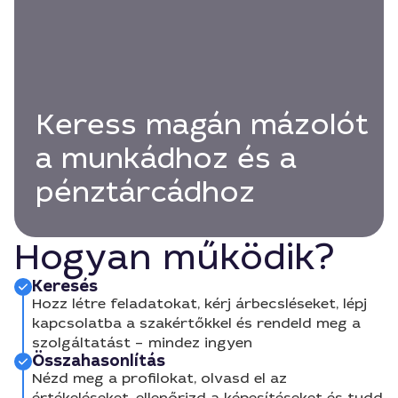
Keress magán mázolót
a munkádhoz és a
pénztárcádhoz
Hogyan működik?
Keresés
Hozz létre feladatokat, kérj árbecsléseket, lépj
kapcsolatba a szakértőkkel és rendeld meg a
szolgáltatást – mindez ingyen
Összahasonlítás
Nézd meg a profilokat, olvasd el az
értékeléseket, ellenőrizd a képesítéseket és tudd