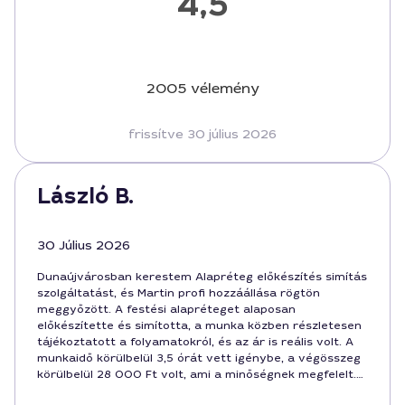
4,5
2005 vélemény
frissítve 30 július 2026
László B.
30 Július 2026
Dunaújvárosban kerestem Alapréteg előkészítés simítás
szolgáltatást, és Martin profi hozzáállása rögtön
meggyőzött. A festési alapréteget alaposan
előkészítette és simította, a munka közben részletesen
tájékoztatott a folyamatokról, és az ár is reális volt. A
munkaidő körülbelül 3,5 órát vett igénybe, a végösszeg
körülbelül 28 000 Ft volt, ami a minőségnek megfelelt.
Bátran ajánlom Dunaújvárosban azoknak, akik tartós és