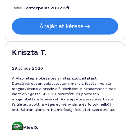
egyenletes felületet akarnak.
Fasterpaint 2002 Kft
Árajánlat kérése
Kriszta T.
29 Június 2026
A Alapréteg előkészítés simítás szolgáltatást
Dunaújvárosban választottam, mert a festési munka
megkövetelte a precíz előkészítést. A szakember 3 nap
alatt elvégezte, 45000 forintért, és pontosan
megmutatta a lépéseket. Az alapréteg simítása tiszta
felületet adott, a végeredmény sima és foltok nélküli
lett. Bátran ajánlom, ha minőségi felületet szeretne az
ember.
Alex D.