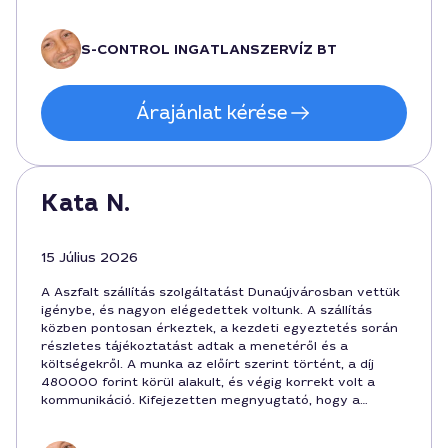
Köszönöm a profi hozzáállást a szakembereknek. A
munka Dáu városban történt, az ügyfélbarát
megoldásokkal együtt.
S-CONTROL INGATLANSZERVÍZ BT
Árajánlat kérése
Kata N.
15 Július 2026
A Aszfalt szállítás szolgáltatást Dunaújvárosban vettük
igénybe, és nagyon elégedettek voltunk. A szállítás
közben pontosan érkeztek, a kezdeti egyeztetés során
részletes tájékoztatást adtak a menetéről és a
költségekről. A munka az előírt szerint történt, a díj
480000 forint körül alakult, és végig korrekt volt a
kommunikáció. Kifejezetten megnyugtató, hogy a
fuvarozó időben és szakmailag felkészülten dolgozott.
Ha aszfalt szállításra van szükség a városban, szívesen