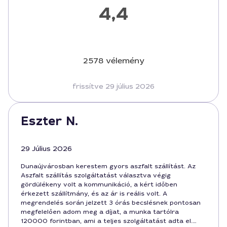
4,4
2578 vélemény
frissítve 29 július 2026
Eszter N.
29 Július 2026
Dunaújvárosban kerestem gyors aszfalt szállítást. Az
Aszfalt szállítás szolgáltatást választva végig
gördülékeny volt a kommunikáció, a kért időben
érkezett szállítmány, és az ár is reális volt. A
megrendelés során jelzett 3 órás becslésnek pontosan
megfelelően adom meg a díjat, a munka tartólra
120000 forintban, ami a teljes szolgáltatást adta el.