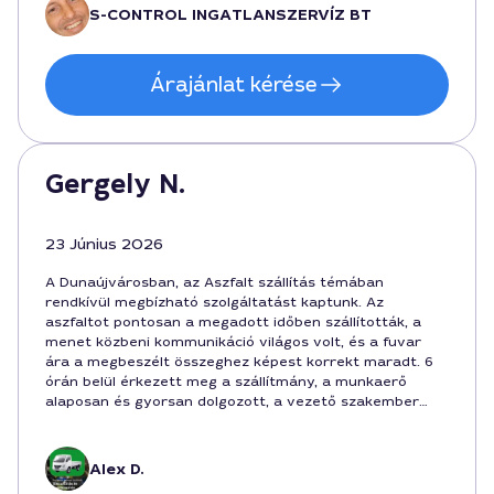
hívnánk őket újra.
S-CONTROL INGATLANSZERVÍZ BT
Árajánlat kérése
Gergely N.
23 Június 2026
A Dunaújvárosban, az Aszfalt szállítás témában
rendkívül megbízható szolgáltatást kaptunk. Az
aszfaltot pontosan a megadott időben szállították, a
menet közbeni kommunikáció világos volt, és a fuvar
ára a megbeszélt összeghez képest korrekt maradt. 6
órán belül érkezett meg a szállítmány, a munkaerő
alaposan és gyorsan dolgozott, a vezető szakember
pedig végig a helyszínen volt. Ajánlott, ha gyors és
stabil szállítás kell a városban, és a díjazás is fair,
forintban kifejezve 420000 Ft.
Alex D.