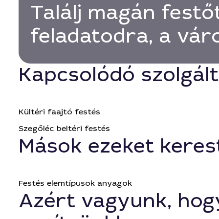
Találj magán festő
feladatodra, a vá
Kapcsolódó szolgál
Kültéri faajtó festés
Szegőléc beltéri festés
Mások ezeket keres
Festés elemtípusok anyagok
Azért vagyunk, hog