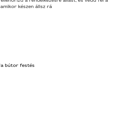
 ellenőrizd a rendelkezésre állást, és vedd fel a
amikor készen állsz rá
Fa bútor festés