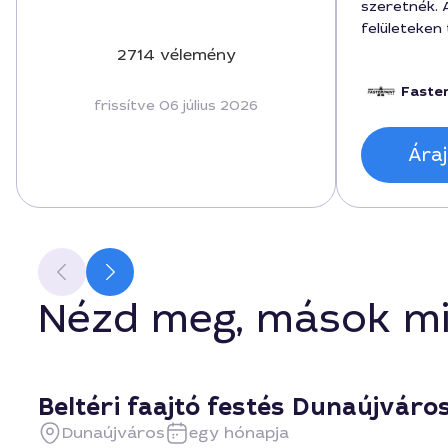
szeretnék. A
felületeken
forint volt
2714 vélemény
2 nap alatt 
Faste
végeredmén
frissítve 06 július 2026
lett, a sze
Profi hozzá
Áraj
a kiváló mu
Nézd meg, mások mi
Beltéri faajtó festés Dunaújváro
Dunaújváros
egy hónapja