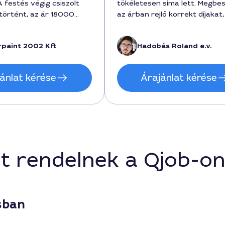
 festés végig csiszolt
tökéletesen sima lett. Megbes
 történt, az ár 18000
az árban rejlő korrekt díjakat,
, és a munka a megbeszélt
munka 2 órát vett igénybe, é
készen állt. A
35000 forintba került. Ajánl
rpaint 2002 Kft
Hadobás Roland e.v.
y szép, egységes tónusú
mindenkinek, aki igényes mun
gélyek rendben maradtak.
szeretne olcsón.
állás, köszönöm Martinnek
ánlat kérése
Árajánlat kérése
nkát Dunaújvárosban.
t rendelnek a Qjob-o
sban