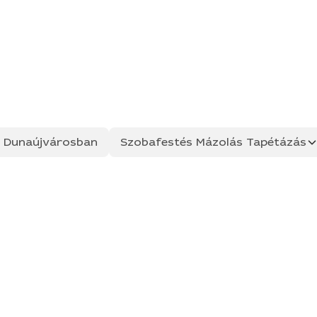
ás Dunaújvárosban
Szobafestés Mázolás Tapétázás