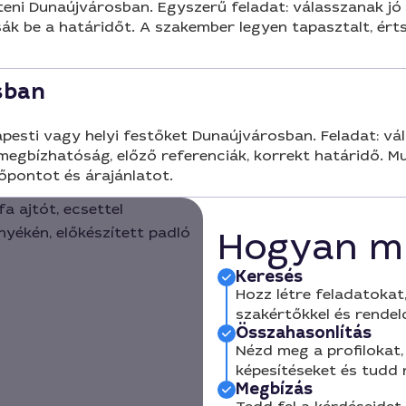
festeni Dunaújvárosban. Egyszerű feladat: válasszanak j
ák be a határidőt. A szakember legyen tapasztalt, értse
sban
apesti vagy helyi festőket Dunaújvárosban. Feladat: v
 megbízhatóság, előző referenciák, korrekt határidő. Munk
őpontot és árajánlatot.
Hogyan m
Keresés
Hozz létre feladatokat,
szakértőkkel és rendel
Összahasonlítás
Nézd meg a profilokat, 
képesítéseket és tudd
Megbízás