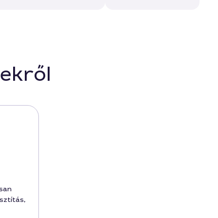
ekről
isan
sztítás,