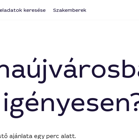
eladatok keresése
Szakemberek
unaújvárosb
t igényesen
stő ajánlata egy perc alatt.