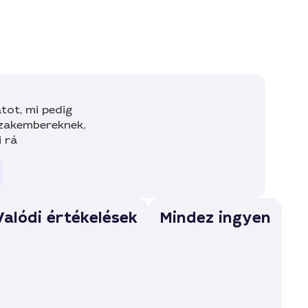
tot, mi pedig
szakembereknek,
i rá
Valódi értékelések
Mindez ingyen