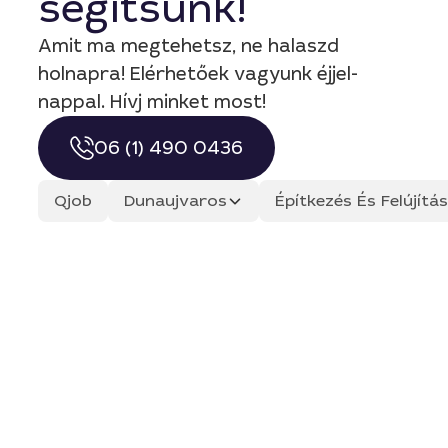
segítsünk!
Amit ma megtehetsz, ne halaszd
holnapra! Elérhetőek vagyunk éjjel-
nappal. Hívj minket most!
06 (1) 490 0436
Qjob
Dunaujvaros
Építkezés És Felújít