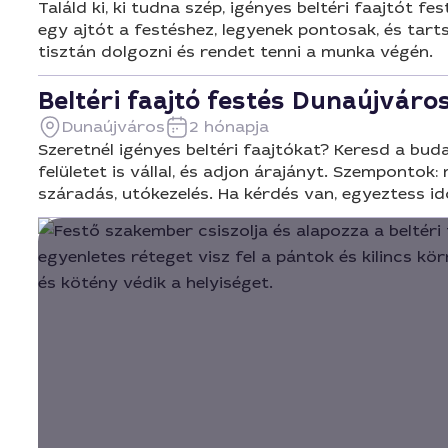
Találd ki, ki tudna szép, igényes beltéri faajtót 
egy ajtót a festéshez, legyenek pontosak, és tarts
tisztán dolgozni és rendet tenni a munka végén.
Beltéri faajtó festés Dunaújváro
Dunaújváros
2 hónapja
Szeretnél igényes beltéri faajtókat? Keresd a bud
felületet is vállal, és adjon árajányt. Szempontok:
száradás, utókezelés. Ha kérdés van, egyeztess id