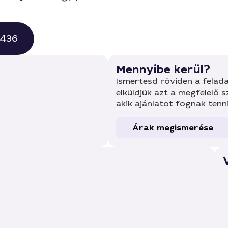
0436
Mennyibe kerül?
Ismertesd röviden a felada
elküldjük azt a megfelelő 
akik ajánlatot fognak tenn
Árak megismerése