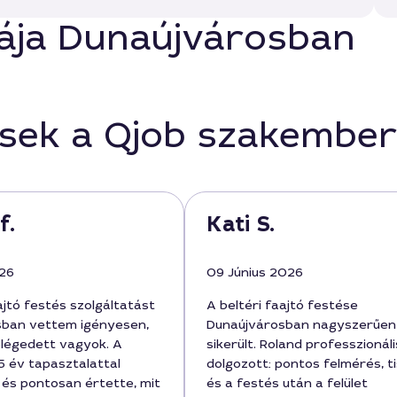
stája Dunaújvárosban
ések a Qjob szakember
f.
Kati S.
026
09 Június 2026
ajtó festés szolgáltatást
A beltéri faajtó festése
sban vettem igényesen,
Dunaújvárosban nagyszerűen
légedett vagyok. A
sikerült. Roland professzionál
 év tapasztalattal
dolgozott: pontos felmérés, ti
 és pontosan értette, mit
és a festés után a felület