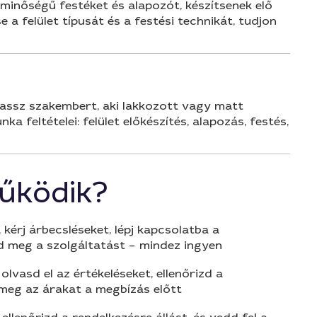
ó minőségű festéket és alapozót, készítsenek elő
 a felület típusát és a festési technikát, tudjon
álassz szakembert, aki lakkozott vagy matt
a feltételei: felület előkészítés, alapozás, festés,
űködik?
 kérj árbecsléseket, lépj kapcsolatba a
d meg a szolgáltatást – mindez ingyen
olvasd el az értékeléseket, ellenőrizd a
 meg az árakat a megbízás előtt