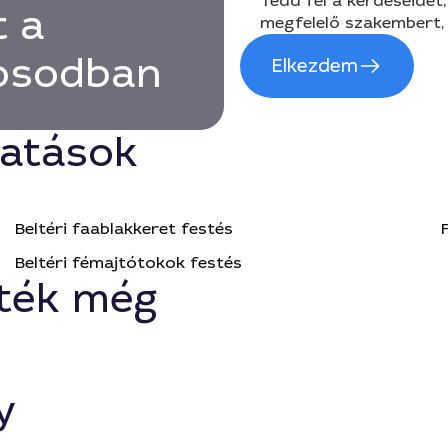
Tedd fel a kérdéseidet,
t a
megfelelő szakembert, 
rosodban
Elkezdem
tatások
Beltéri faablakkeret festés
Beltéri fémajtótokok festés
ték még
y