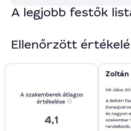
A legjobb festők li
Ellenőrzött értékel
Zoltán 
06 Július 2
A szakemberek átlagos
A Beltéri fa
értékelése
Dunaújváro
és nagyon e
4,1
szakember 5
rendelkezik,