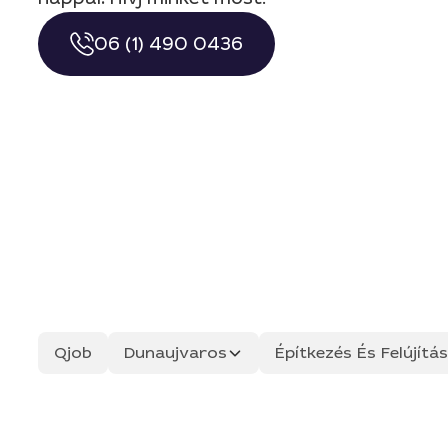
06 (1) 490 0436
Qjob
Dunaujvaros
Építkezés És Felújít