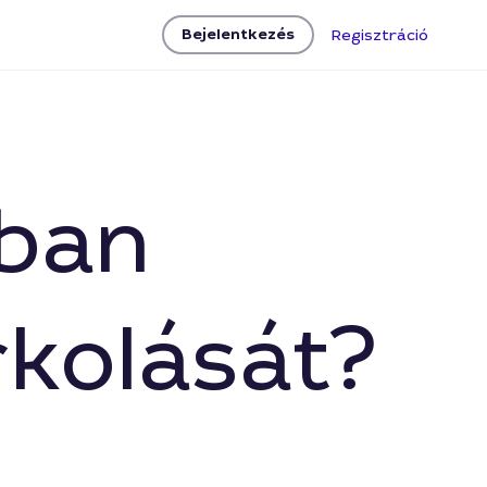
Bejelentkezés
Regisztráció
sban
rkolását?