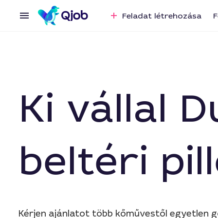
Feladat létrehozása
F
Ki vállal
beltéri pi
Kérjen ajánlatot több kőművestől egyetlen g