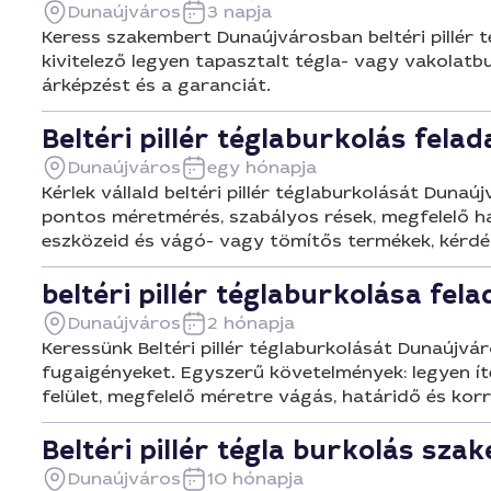
Dunaújváros
3 napja
Keress szakembert Dunaújvárosban beltéri pillér t
kivitelező legyen tapasztalt tégla- vagy vakolatb
árképzést és a garanciát.
Beltéri pillér téglaburkolás fel
Dunaújváros
egy hónapja
Kérlek vállald beltéri pillér téglaburkolását Duna
pontos méretmérés, szabályos rések, megfelelő 
eszközeid és vágó- vagy tömítős termékek, kérdé
beltéri pillér téglaburkolása fela
Dunaújváros
2 hónapja
Keressünk Beltéri pillér téglaburkolását Dunaújvár
fugaigényeket. Egyszerű követelmények: legyen ít
felület, megfelelő méretre vágás, határidő és korr
Beltéri pillér tégla burkolás sz
Dunaújváros
10 hónapja