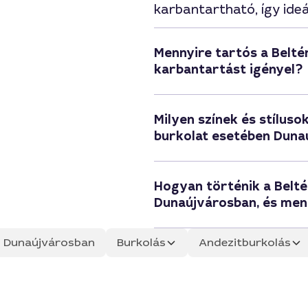
karbantartható, így ide
Mennyire tartós a Beltéri
karbantartást igényel?
Milyen színek és stílusok
burkolat esetében Duna
Hogyan történik a Beltér
Dunaújvárosban, és menn
ás Dunaújvárosban
Burkolás
Andezitburkolás