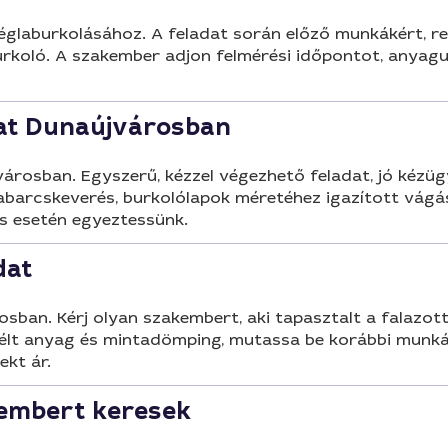
églaburkolásához. A feladat során előző munkákért, re
urkoló. A szakember adjon felmérési időpontot, anyagu
adat Dunaújvárosban
újvárosban. Egyszerű, kézzel végezhető feladat, jó kézü
habarcskeverés, burkolólapok méretéhez igazított vág
s esetén egyeztessünk.
dat
osban. Kérj olyan szakembert, aki tapasztalt a falazott 
élt anyag és mintadömping, mutassa be korábbi munkáit,
ekt ár.
akembert keresek