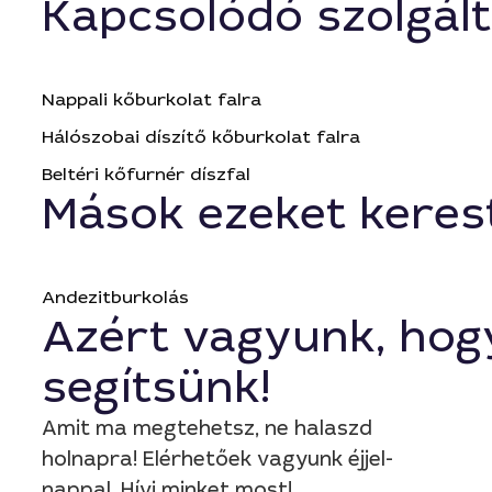
Kapcsolódó szolgál
Nappali kőburkolat falra
Hálószobai díszítő kőburkolat falra
Beltéri kőfurnér díszfal
Mások ezeket keres
Andezitburkolás
Azért vagyunk, hog
segítsünk!
Amit ma megtehetsz, ne halaszd
holnapra! Elérhetőek vagyunk éjjel-
nappal. Hívj minket most!