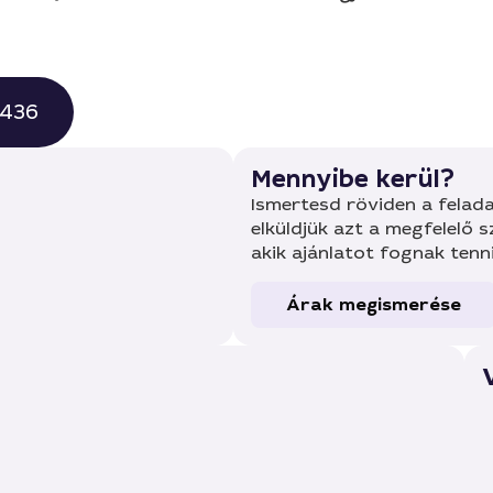
0436
Mennyibe kerül?
Ismertesd röviden a felada
elküldjük azt a megfelelő 
akik ajánlatot fognak tenn
Árak megismerése