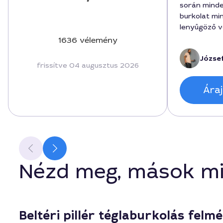
során minde
burkolat mi
lenyűgöző v
később elkés
1636 vélemény
145000 forin
József
árakhoz kép
frissítve 04 augusztus 2026
kivitelezés 
tisztaságát i
Áraj
rendetlensé
megérte a 
Nézd meg, mások mi
Beltéri pillér téglaburkolás felm