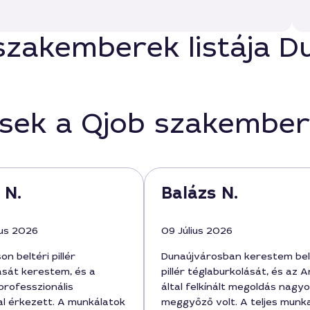
szakemberek listája 
ések a Qjob szakember
 N.
Balázs N.
us 2026
09 Július 2026
n beltéri pillér
Dunaújvárosban kerestem bel
ását kerestem, és a
pillér téglaburkolását, és az 
rofesszionális
által felkínált megoldás nagy
al érkezett. A munkálatok
meggyőző volt. A teljes munk