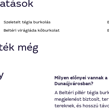
tatások
Szeletelt tégla burkolás
Beltéri virágláda kőburkolat
ték még
y
Milyen előnyei vannak a 
Dunaújvárosban?
A Beltéri pillér tégla bu
megjelenést biztosít, t
tereknek, és hosszú távon