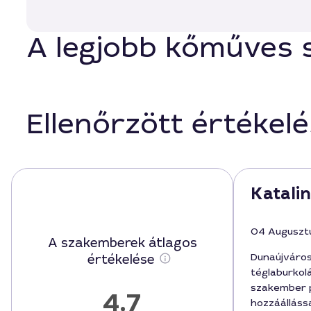
A legjobb kőműves 
Ellenőrzött értékel
Katalin
04 Auguszt
A szakemberek átlagos
Dunaújvároso
értékelése
téglaburkol
szakember p
4,7
hozzáálláss