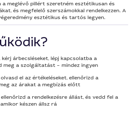
n a meglévő pillért szeretném esztétikusan és
ákat, és megfelelő szerszámokkal rendelkezzen. A
 végeredmény esztétikus és tartós legyen.
űködik?
 kérj árbecsléseket, lépj kapcsolatba a
d meg a szolgáltatást – mindez ingyen
olvasd el az értékeléseket, ellenőrizd a
 meg az árakat a megbízás előtt
 ellenőrizd a rendelkezésre állást, és vedd fel a
amikor készen állsz rá