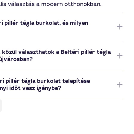
ális választás a modern otthonokban.
 pillér tégla burkolat, és milyen
 közül választhatok a Beltéri pillér tégla
újvárosban?
i pillér tégla burkolat telepítése
yi időt vesz igénybe?