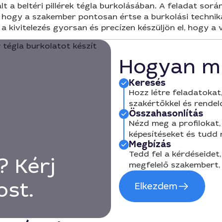
t a beltéri pillérek tégla burkolásában. A feladat sorá
, hogy a szakember pontosan értse a burkolási technik
 kivitelezés gyorsan és precízen készüljön el, hogy a
Hogyan m
Keresés
Hozz létre feladatokat,
szakértőkkel és rendel
Összahasonlítás
Nézd meg a profilokat, 
képesítéseket és tudd
Megbízás
Tedd fel a kérdéseidet,
? Kérj
megfelelő szakembert, 
ost.
Elkezdem