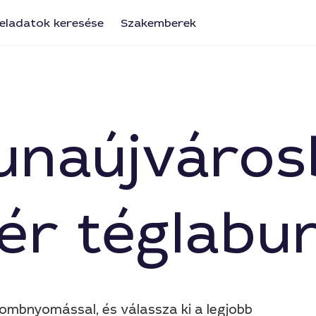
eladatok keresése
Szakemberek
 Dunaújváro
llér téglabu
ombnyomással, és válassza ki a legjobb