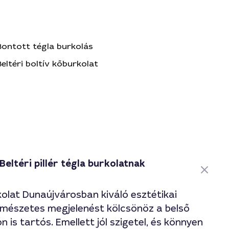
Bontott tégla burkolás
Beltéri boltív kőburkolat
Beltéri pillér tégla burkolatnak
rkolat Dunaújvárosban kiváló esztétikai
ermészetes megjelenést kölcsönöz a belső
 is tartós. Emellett jól szigetel, és könnyen