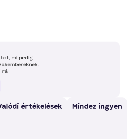
tot, mi pedig
szakembereknek,
i rá
Valódi értékelések
Mindez ingyen