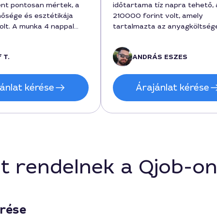
nt pontosan mértek, a
időtartama tíz napra tehető, 
nősége és esztétikája
210000 forint volt, amely
olt. A munka 4 nappal
tartalmazta az anyagköltsége
zült, a költség pedig
munka díját. A szakember ala
t volt, ami a piaci
felmérést végzett és precíze
 T.
ANDRÁS ESZES
est korrektnek tűnik. A
dolgozott a beltéri pillér burk
során a terület
szívből ajánlom ezt a szolgált
s figyelték, így alig volt
ha a beltéri kivitelezésről van
ánlat kérése
Árajánlat kérése
g. Ár/érték arányban
megbízás.
t rendelnek a Qjob-o
érése