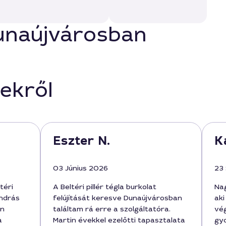
Dunaújvárosban
ekről
Eszter N.
K
03 Június 2026
23
téri
A Beltéri pillér tégla burkolat
Nag
András
felújítását keresve Dunaújvárosban
aki
on
találtam rá erre a szolgáltatóra.
vé
a
Martin évekkel ezelőtti tapasztalata
gyo