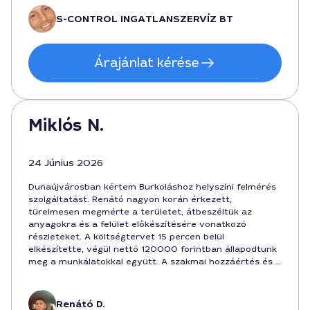
módon zajlott.
S-CONTROL INGATLANSZERVÍZ BT
Árajánlat kérése
Miklós N.
24 Június 2026
Dunaújvárosban kértem Burkoláshoz helyszíni felmérés
szolgáltatást. Renátó nagyon korán érkezett,
türelmesen megmérte a területet, átbeszéltük az
anyagokra és a felület előkészítésére vonatkozó
részleteket. A költségtervet 15 percen belül
elkészítette, végül nettó 120000 forintban állapodtunk
meg a munkálatokkal együtt. A szakmai hozzáértés és a
határidők betartása lenyűgöző volt, biztosan őt ajánlom
tovább is a felmérésekhez.
Renátó D.