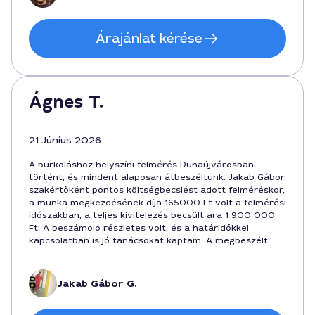
Árajánlat kérése
Ágnes T.
21 Június 2026
A burkoláshoz helyszíni felmérés Dunaújvárosban
történt, és mindent alaposan átbeszéltunk. Jakab Gábor
szakértőként pontos költségbecslést adott felméréskor,
a munka megkezdésének díja 165000 Ft volt a felmérési
időszakban, a teljes kivitelezés becsült ára 1 900 000
Ft. A beszámoló részletes volt, és a határidőkkel
kapcsolatban is jó tanácsokat kaptam. A megbeszélt
időpontot betartatta, nagyon készséges volt. Azóta is
elégedett vagyok az eredménnyel, köszönöm a
professzionális hozzáállást.
Jakab Gábor G.