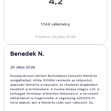
4,2
1749 vélemény
frissítve 29 július 2026
Benedek N.
29 Július 2026
Dunaújvároson kértem Burkoláshoz helyszíni felmérés
szolgáltatást. Attila 100994 rendezte az időpontot,
alaposan felmérte a helyszínt, és részletes árajánlatot
készített a kivitelezésre. A munka leírása világos volt, a
költségek forintban érthetően feltüntetve, a tervezett
időtartamot is megmondta. A végösszeg 420000 Ft
körül alakult, ami a felmérés után sem változott. Az
ajánlatot elfogadtam, a szolgáltatás gyorsan és korrekt