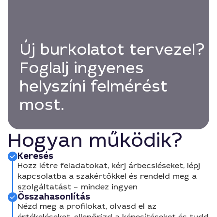
Új burkolatot tervezel?
Foglalj ingyenes
helyszíni felmérést
most.
Hogyan működik?
Keresés
Hozz létre feladatokat, kérj árbecsléseket, lépj
kapcsolatba a szakértőkkel és rendeld meg a
szolgáltatást – mindez ingyen
Összahasonlítás
Nézd meg a profilokat, olvasd el az
értékeléseket, ellenőrizd a képesítéseket és tudd