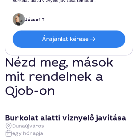
Burkolat alatti víznyelő javítása témában.
József T.
Árajánlat kérése
Nézd meg, mások
mit rendelnek a
Qjob-on
Burkolat alatti víznyelő javítása
Dunaújváros
egy hónapja