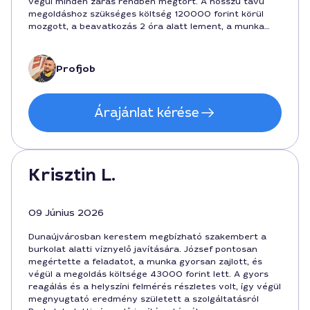
végül minden zárás rendben megtört. A hosszú távú
megoldáshoz szükséges költség 120000 forint körül
mozgott, a beavatkozás 2 óra alatt lement, a munka
során pedig észrevehetően javult a csatorna állapota.
Ajánlani tudom Tibort a hasonló feladatokra a városban.
Profjob
Árajánlat kérése
Krisztin L.
09 Június 2026
Dunaújvárosban kerestem megbízható szakembert a
burkolat alatti víznyelő javítására. József pontosan
megértette a feladatot, a munka gyorsan zajlott, és
végül a megoldás költsége 43000 forint lett. A gyors
reagálás és a helyszíni felmérés részletes volt, így végül
megnyugtató eredmény született a szolgáltatásról