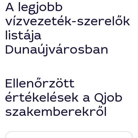
A legjobb
vízvezeték-szerelők
listája
Dunaújvárosban
Ellenőrzött
értékelések a Qjob
szakemberekről