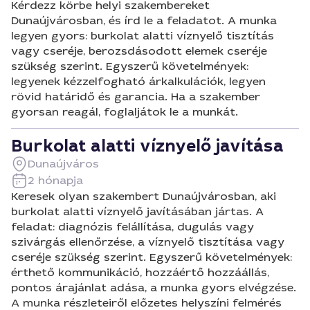
Kérdezz körbe helyi szakembereket
Dunaújvárosban, és írd le a feladatot. A munka
legyen gyors: burkolat alatti víznyelő tisztítás
vagy cseréje, berozsdásodott elemek cseréje
szükség szerint. Egyszerű követelmények:
legyenek kézzelfogható árkalkulációk, legyen
rövid határidő és garancia. Ha a szakember
gyorsan reagál, foglaljátok le a munkát.
Burkolat alatti víznyelő javítása
Dunaújváros
2 hónapja
Keresek olyan szakembert Dunaújvárosban, aki
burkolat alatti víznyelő javításában jártas. A
feladat: diagnózis felállítása, dugulás vagy
szivárgás ellenőrzése, a víznyelő tisztítása vagy
cseréje szükség szerint. Egyszerű követelmények:
érthető kommunikáció, hozzáértő hozzáállás,
pontos árajánlat adása, a munka gyors elvégzése.
A munka részleteiről előzetes helyszíni felmérés