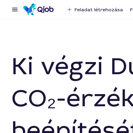
Feladat létrehozása
F
Ki végzi 
CO₂-érzék
beépítésé