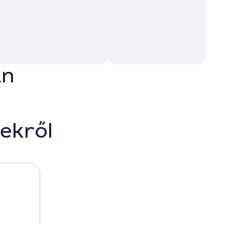
an
ekről