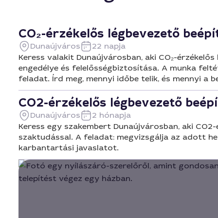
CO₂-érzékelős légbevezető beép
Dunaújváros
22 napja
Keress valakit Dunaújvárosban, aki CO₂-érzékelős
engedélye és felelősségbiztosítása. A munka felt
feladat. Írd meg, mennyi időbe telik, és mennyi a b
CO2-érzékelős légbevezető beép
Dunaújváros
2 hónapja
Keress egy szakembert Dunaújvárosban, aki CO2-ér
szaktudással. A feladat: megvizsgálja az adott hel
karbantartási javaslatot.