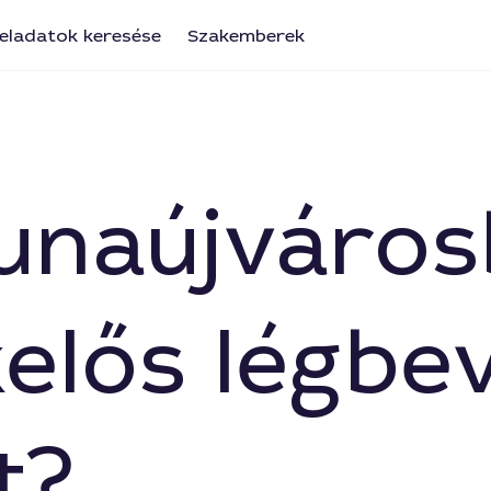
eladatok keresése
Szakemberek
Dunaújváro
elős légbe
t?