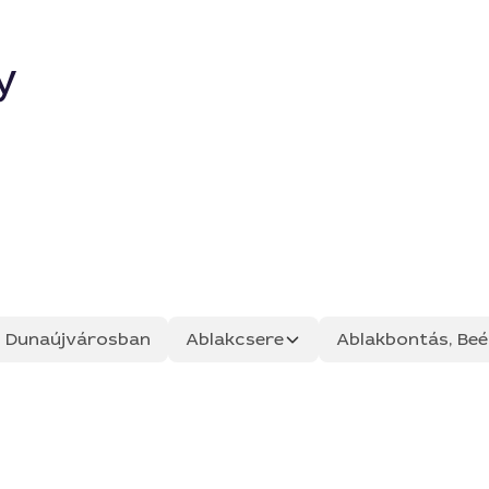
y
ás Dunaújvárosban
Ablakcsere
Ablakbontás, Beép