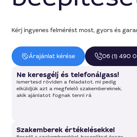
Kérj ingyenes felmérést most, gyors és gara
Árajánlat kérése
06 (1) 490 
Ne keresgélj és telefonálgass!
Ismertesd röviden a feladatot, mi pedig
elküldjük azt a megfelelő szakembereknek,
akik ajánlatot fognak tenni rá
Szakemberek értékelésekkel
Beszélj a szakemberekkel, hasonlítsd össze