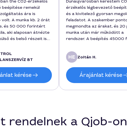
sban the CO2-érzékelős
Dunaújvárosban kerestem CO
 beépítése remekül
érzékelős légbevezető beépít
zolgáltatás ára is
és a kivitelező gyorsan mego
 volt. A munka kb. 2 órát
feladatot. A szakember pont
e, és 50 000 forintért
megmondta az árakat, és 20
ila, aki alaposan átnézte
munka után már működött a
ülső és belső részeit is.
rendszer. A beépítés 45000 
 hogy pontosan
került, és a hosszú távú
 a folyamatokról, és a
megbízhatóság miatt is megé
NTROL
Zoltán H.
 tiszta, szép
Kifogástalan kommunikáció, jó
LANSZERVÍZ BT
. Biztosan ajánlanám
helyszínhez igazítva. Egyálta
kik Dunaújvárosban
fordult elő semmilyen kapkod
ánlat kérése
Árajánlat kérése
egbízható szakembert
félreértés, szívesen ajánlom 
ő beépítéséhez.
a városban.
t rendelnek a Qjob-o