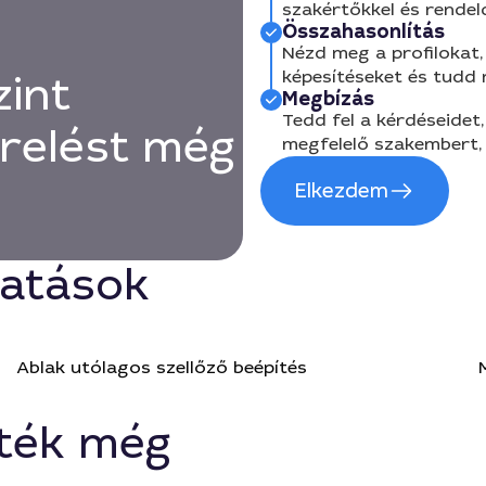
szakértőkkel és rendel
Összahasonlítás
Nézd meg a profilokat, 
képesítéseket és tudd
zint
Megbízás
Tedd fel a kérdéseidet,
erelést még
megfelelő szakembert, 
Elkezdem
tatások
Ablak utólagos szellőző beépítés
ték még