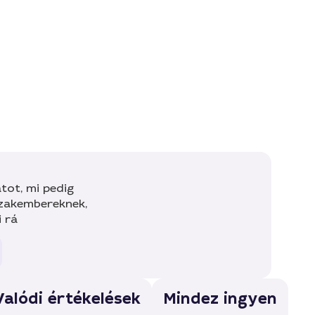
tot, mi pedig
szakembereknek,
i rá
Valódi értékelések
Mindez ingyen