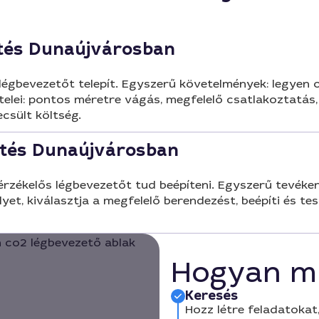
ítés Dunaújvárosban
 légbevezetőt telepít. Egyszerű követelmények: legyen
ételei: pontos méretre vágás, megfelelő csatlakoztatás
ecsült költség.
ítés Dunaújvárosban
zékelős légbevezetőt tud beépíteni. Egyszerű tevékeny
yet, kiválasztja a megfelelő berendezést, beépíti és te
Hogyan m
Keresés
Hozz létre feladatokat,