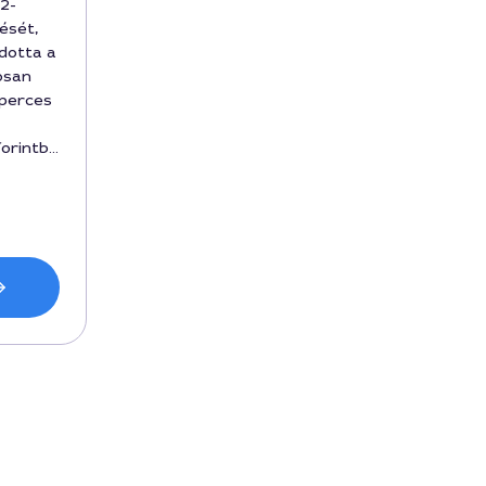
2-
ését,
ldotta a
osan
 perces
forintba
rte.
 terv a
lán nem
ás vagy
Zoltánt
n