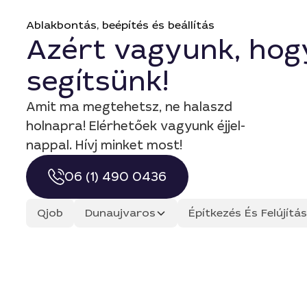
Ablakbontás, beépítés és beállítás
Azért vagyunk, hog
segítsünk!
Amit ma megtehetsz, ne halaszd
holnapra! Elérhetőek vagyunk éjjel-
nappal. Hívj minket most!
06 (1) 490 0436
Qjob
Dunaujvaros
Építkezés És Felújít