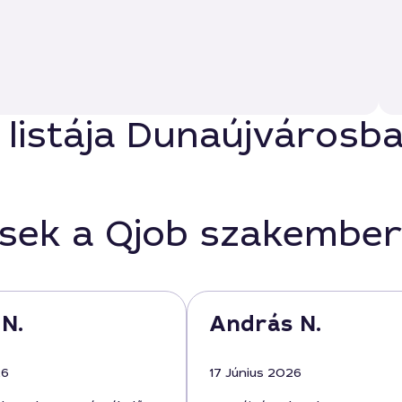
 listája Dunaújvárosb
ések a Qjob szakember
 N.
András N.
26
17 Június 2026