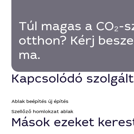
Túl magas a CO₂-s
otthon? Kérj besz
ma.
Kapcsolódó szolgál
Ablak beépítés új építés
Szellőző homlokzat ablak
Mások ezeket keres