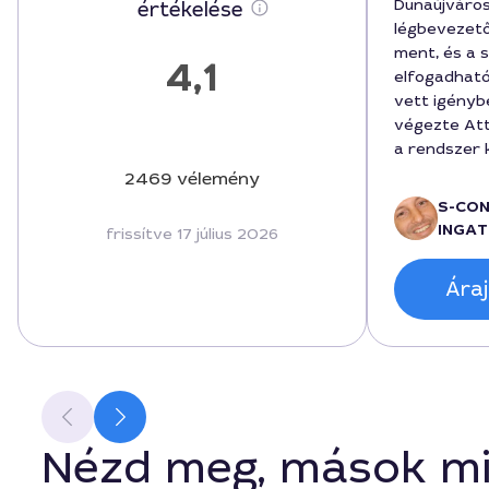
Dunaújváro
értékelése
légbevezető
ment, és a s
4,1
elfogadható
vett igényb
végezte Att
a rendszer k
Szerettem,
2469 vélemény
kommunikált
S-CO
végeredmény
INGAT
frissítve 17 július 2026
felszerelés
cégeknek, a
Áraj
keresik a m
CO2-érzékel
Nézd meg, mások mi