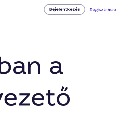
Bejelentkezés
Regisztráció
sban a
vezető