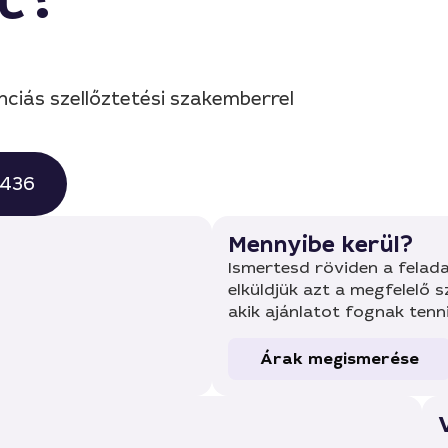
nciás szellőztetési szakemberrel
0436
Mennyibe kerül?
Ismertesd röviden a felada
elküldjük azt a megfelelő 
akik ajánlatot fognak tenn
Árak megismerése